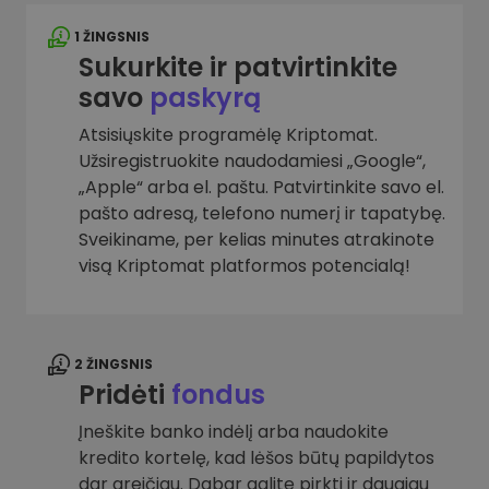
1 ŽINGSNIS
Sukurkite ir patvirtinkite
savo
paskyrą
Atsisiųskite programėlę Kriptomat.
Užsiregistruokite naudodamiesi „Google“,
„Apple“ arba el. paštu. Patvirtinkite savo el.
pašto adresą, telefono numerį ir tapatybę.
Sveikiname, per kelias minutes atrakinote
visą Kriptomat platformos potencialą!
2 ŽINGSNIS
Pridėti
fondus
Įneškite banko indėlį arba naudokite
kredito kortelę, kad lėšos būtų papildytos
dar greičiau. Dabar galite pirkti ir daugiau