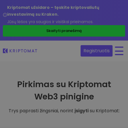
Kriptomat užsidaro – tęskite kriptovaliutų
investavimą su Kraken.
Jūsų lėšos yra saugios ir visiškai prieinamos.
Skaityti pranešimą
Registruotis
Pirkimas su Kriptomat
Web3 pinigine
Trys paprasti žingsniai, norint
įsigyti
su Kriptomat: