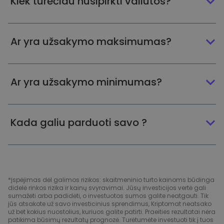
Kiek turėčiau nusipirkti valiutos?
Ar yra užsakymo maksimumas?
Ar yra užsakymo minimumas?
Kada galiu parduoti savo ?
*Įspėjimas dėl galimos rizikos: skaitmeninio turto kainoms būdinga
didelė rinkos rizika ir kainų svyravimai. Jūsų investicijos vertė gali
sumažėti arba padidėti, o investuotos sumos galite neatgauti. Tik
jūs atsakote už savo investicinius sprendimus, Kriptomat neatsako
už bet kokius nuostolius, kuriuos galite patirti. Praeities rezultatai nėra
patikima būsimų rezultatų prognozė. Turėtumėte investuoti tik į tuos