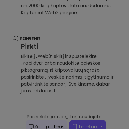
nei 2000 kitų kriptovaliutų naudodamiesi
Kriptomat Web3 pinigine.
3 ŽINGSNIS
Pirkti
Eikite į „Web3“ skiltį ir spustelėkite
„Papildyti“ arba naudokite paieškos
piktogramą. Iš kriptovaliutų sąrašo
pasirinkite . Įveskite norimą įsigyti sumą ir
patvirtinkite sandorį. Sveikiname, dabar
jums priklauso !
Pasirinkite įrenginį, kurį naudojate:
Kompiuteris
Telefonas