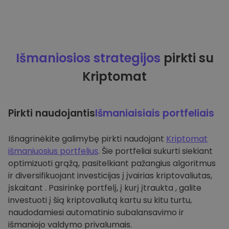
Išmaniosios strategijos
pirkti su
Kriptomat
Pirkti naudojantis
Išmaniaisiais portfeliais
Išnagrinėkite galimybę pirkti naudojant
Kriptomat
išmaniuosius portfelius
. Šie portfeliai sukurti siekiant
optimizuoti grąžą, pasitelkiant pažangius algoritmus
ir diversifikuojant investicijas į įvairias kriptovaliutas,
įskaitant . Pasirinkę portfelį, į kurį įtraukta , galite
investuoti į šią kriptovaliutą kartu su kitu turtu,
naudodamiesi automatinio subalansavimo ir
išmaniojo valdymo privalumais.