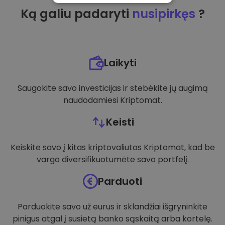
Ką galiu padaryti
nusipirkęs
?
VEIKIMĄ GERINANTYS
TIKSLINIAI
FUNKCINIAI
Laikyti
Saugokite savo investicijas ir stebėkite jų augimą
naudodamiesi Kriptomat.
Keisti
Keiskite savo į kitas kriptovaliutas Kriptomat, kad be
vargo diversifikuotumėte savo portfelį.
Parduoti
Parduokite savo už eurus ir sklandžiai išgryninkite
pinigus atgal į susietą banko sąskaitą arba kortelę.