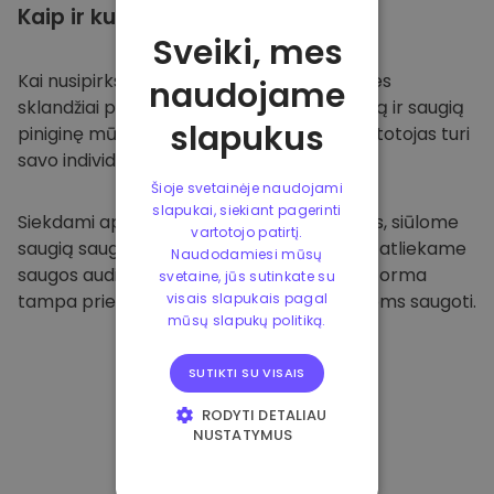
Kaip ir kur
saugoti
Sveiki, mes
Kai nusipirksite
Kriptomat platformoje
, mes
naudojame
sklandžiai pervesime valiutą į jūsų specialią ir saugią
slapukus
piniginę mūsų platformoje. Kiekvienas vartotojas turi
savo individualią piniginę.
Šioje svetainėje naudojami
slapukai, siekiant pagerinti
Siekdami apsaugoti savo klientus ir jų lėšas, siūlome
vartotojo patirtį.
saugią saugyklą neprisijungus ir reguliariai atliekame
Naudodamiesi mūsų
saugos auditus. Dėl šio požiūrio mūsų platforma
svetaine, jūs sutinkate su
tampa prieglobsčiu ir kitoms kriptovaliutoms saugoti.
visais slapukais pagal
mūsų slapukų politiką.
SUTIKTI SU VISAIS
RODYTI DETALIAU
NUSTATYMUS
BŪTINIEJI