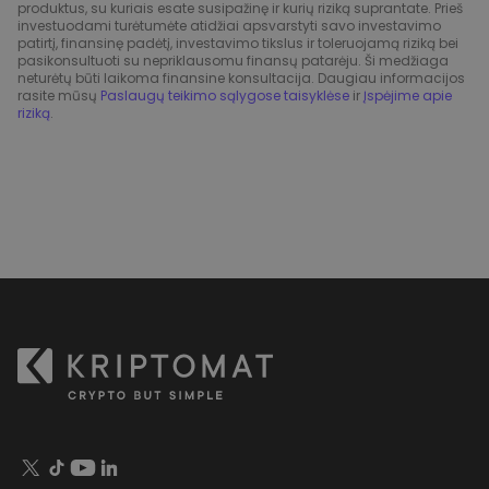
produktus, su kuriais esate susipažinę ir kurių riziką suprantate. Prieš
investuodami turėtumėte atidžiai apsvarstyti savo investavimo
patirtį, finansinę padėtį, investavimo tikslus ir toleruojamą riziką bei
pasikonsultuoti su nepriklausomu finansų patarėju. Ši medžiaga
neturėtų būti laikoma finansine konsultacija. Daugiau informacijos
rasite mūsų
Paslaugų teikimo sąlygose taisyklėse
ir
Įspėjime apie
riziką
.