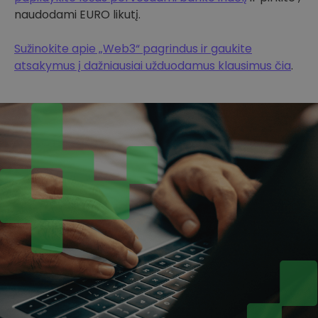
naudodami EURO likutį.
Sužinokite apie „Web3“ pagrindus ir gaukite
atsakymus į dažniausiai užduodamus klausimus čia
.