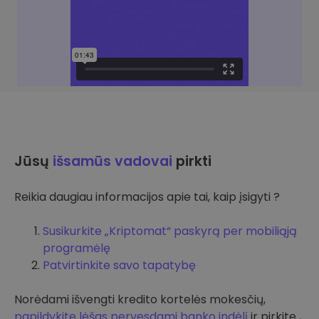
Jūsų
išsamūs vadovai
pirkti
Reikia daugiau informacijos apie tai, kaip įsigyti ?
Susikurkite „Kriptomat“ paskyrą per mobiliąją
programėlę
Patvirtinkite savo tapatybę
Norėdami išvengti kredito kortelės mokesčių,
papildykite lėšas pervesdami banko indėlį
ir pirkite ,