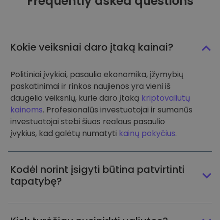
Frequently asked questions
Kokie veiksniai daro įtaką kainai?
Politiniai įvykiai, pasaulio ekonomika, įžymybių
paskatinimai ir rinkos naujienos yra vieni iš
daugelio veiksnių, kurie daro įtaką
kriptovaliutų
kainoms
. Profesionalūs investuotojai ir sumanūs
investuotojai stebi šiuos realaus pasaulio
įvykius, kad galėtų numatyti
kainų pokyčius
.
Kodėl norint įsigyti būtina patvirtinti
tapatybę?