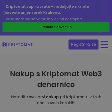
Kriptomat zapira vrata – nadaljujte s kripto
investiranjem prek Krakena.
Vaša sredstva so varna in v celoti dostopna.
Preberite obvestilo
Registriraj se
Nakup s Kriptomat Web3
denarnico
Naredite svoj prvi
nakup
pri Kriptomatu v treh
enostavnih korakih: