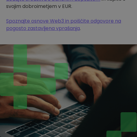
svojim dobroimetjem v EUR.
Spoznajte osnove Web3 in poiščite odgovore na
pogosto zastavljena vprašanja
.