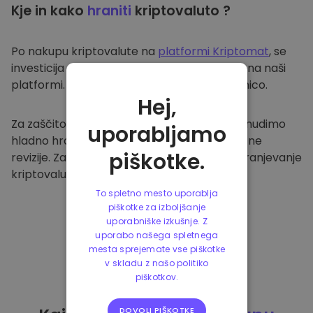
Kje in kako
hraniti
kriptovaluto ?
Po nakupu kriptovalute na
platformi Kriptomat
, se
investicija prenese v vašo varno denarnico na naši
platformi. Vsak uporabnik ima svojo denarnico.
Hej,
Za zaščito naših strank in njihovih sredstev nudimo
uporabljamo
hladno hrambo ter redno izvajamo varnostne
piškotke.
revizije. Zato je naša platforma varna za shranjevanje
kriptovalute in ostalih kripto naložb.
To spletno mesto uporablja
piškotke za izboljšanje
uporabniške izkušnje. Z
uporabo našega spletnega
mesta sprejemate vse piškotke
v skladu z našo politiko
piškotkov.
DOVOLI PIŠKOTKE