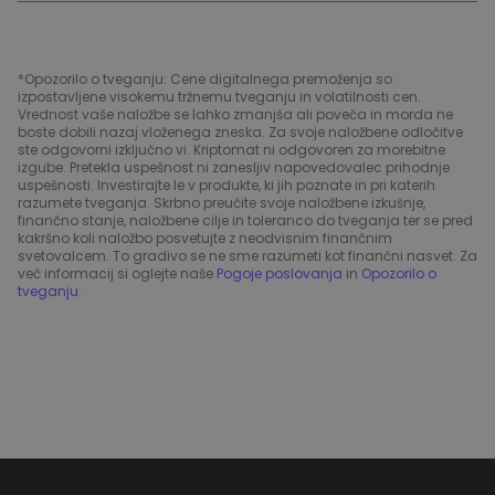
*Opozorilo o tveganju: Cene digitalnega premoženja so
izpostavljene visokemu tržnemu tveganju in volatilnosti cen.
Vrednost vaše naložbe se lahko zmanjša ali poveča in morda ne
boste dobili nazaj vloženega zneska. Za svoje naložbene odločitve
ste odgovorni izključno vi. Kriptomat ni odgovoren za morebitne
izgube. Pretekla uspešnost ni zanesljiv napovedovalec prihodnje
uspešnosti. Investirajte le v produkte, ki jih poznate in pri katerih
razumete tveganja. Skrbno preučite svoje naložbene izkušnje,
finančno stanje, naložbene cilje in toleranco do tveganja ter se pred
kakršno koli naložbo posvetujte z neodvisnim finančnim
svetovalcem. To gradivo se ne sme razumeti kot finančni nasvet. Za
več informacij si oglejte naše
Pogoje poslovanja
in
Opozorilo o
tveganju
.