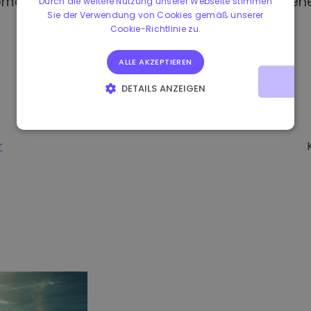
omat kaufen, haben Sie Zugang zu verschiedene
Durch die weitere Nutzung unserer Webseite stimmen
Sie der Verwendung von Cookies gemäß unserer
Cookie-Richtlinie zu.
ALLE AKZEPTIEREN
DETAILS ANZEIGEN
UNBEDINGT ERFORDERLICH
PERFORMANCE
TARGETING
FUNKTIONALITÄT
r
-