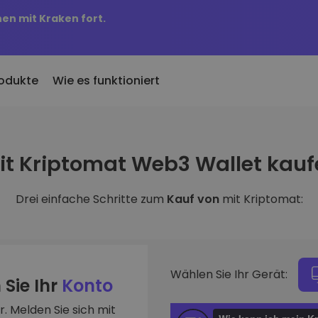
nen mit Kraken fort.
odukte
Wie es funktioniert
KriptoEarn
Preisbenachric
inzugefügt
it Kriptomat Web3 Wallet kauf
Verdienen Sie Prämien für Ihre
Preisaktualisierung
 Kriptomat hinzugefügte
Kryptowährungen
Ihre Lieblings-Tok
Drei einfache Schritte zum
Kauf von
mit Kriptomat:
Vermögenswer
ich für 100 € gekauft
Tresor
Entdecken Sie
…
Sparen Sie Krypto für Ihre Zukunft
Investitionsmögli
 es heute wert
Wiederkehrender Kauf
Portfolio-Anal
Regelmäßig geplante Investitionen
Intelligente Einblic
(DCA)
Wählen Sie Ihr Gerät:
optimale Perform
 Sie Ihr
Konto
. Melden Sie sich mit