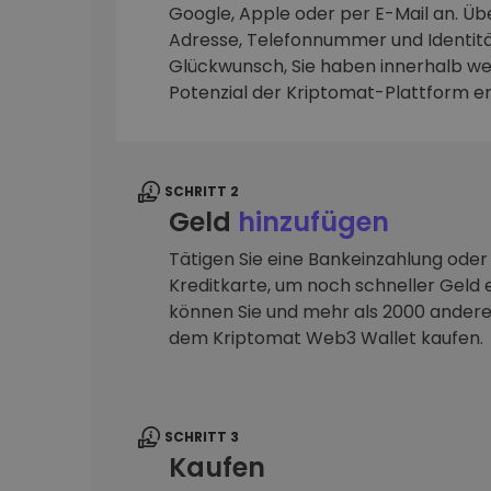
Google, Apple oder per E-Mail an. Übe
Adresse, Telefonnummer und Identitä
Investitions-Explorer
Finde deine Krypto-Strategie
Glückwunsch, Sie haben innerhalb we
Potenzial der Kriptomat-Plattform e
SCHRITT 2
Geld
hinzufügen
Tätigen Sie eine Bankeinzahlung oder
Kreditkarte, um noch schneller Geld e
können Sie und mehr als 2000 ander
dem Kriptomat Web3 Wallet kaufen.
SCHRITT 3
Kaufen