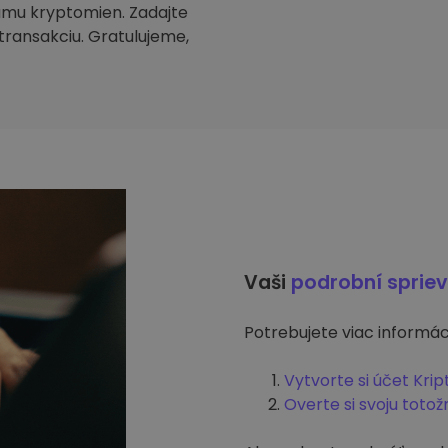
amu kryptomien. Zadajte
transakciu. Gratulujeme,
Vaši
podrobní sprie
Potrebujete viac informáci
Vytvorte si účet Kri
Overte si svoju totož