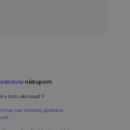
vodcovia
nákupom
í o tom, ako kúpiť ?
ptomat cez mobilnú aplikáciu
nosť