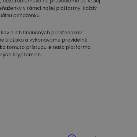
t
, bezproblémovo ho prevedieme do vašej
ňaženky v rámci našej platformy. Každý
duálnu peňaženku.
kov a ich finančných prostriedkov
e úložisko a vykonávame pravidelné
ka tomuto prístupu je naša platforma
iných kryptomien.