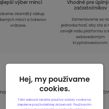
jlepší výber mincí
Vhodné pre úplný
začiatočníkov
úkame okamžitý nákup
Zameriavame sa n
bených mincí a tokenov
jednoduchosť, aby ste si 
vrátane .
osvojili našu platformu a s
sebavedomým
kryptoinvestorom.
Spôsoby
platby
Hej, my používame
cookies.
R na Kriptomate máte prístup k rôznym bezpe
Táto webová lokalita používa súbory cookie na
zlepšenie používateľskej skúsenosti. Používaním