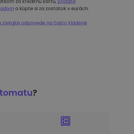
atkom za kreditnú kartu,
pridajte
kladom
a kúpte si za zostatok v eurách.
 získajte odpovede na často kladené
ptomatu
?