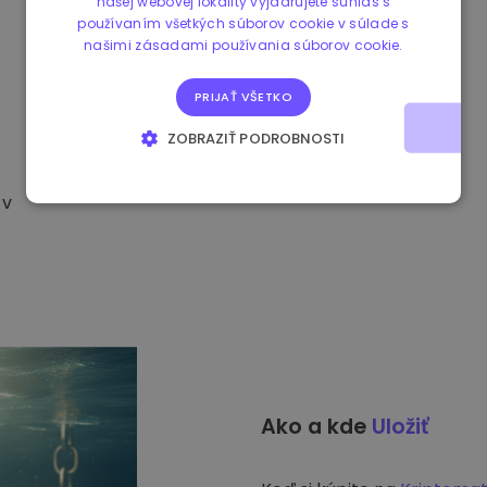
našej webovej lokality vyjadrujete súhlas s
používaním všetkých súborov cookie v súlade s
našimi zásadami používania súborov cookie.
PRIJAŤ VŠETKO
ZOBRAZIŤ PODROBNOSTI
NEVYHNUTNE POTREBNÉ
VÝKONNOSŤ
 v
CIELENIE
FUNKCIE
Ako a kde
Uložiť