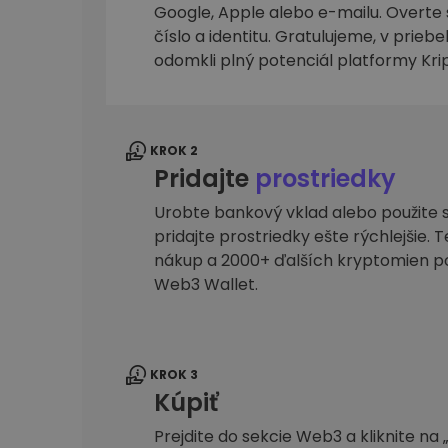
Google, Apple alebo e-mailu. Overte 
Investičný prieskumník
číslo a identitu. Gratulujeme, v prieb
Nájdi svoju krypto stratégiu
odomkli plný potenciál platformy Kr
KROK 2
Pridajte
prostriedky
Urobte bankový vklad alebo použite s
pridajte prostriedky ešte rýchlejšie. 
nákup a 2000+ ďalších kryptomien 
Web3 Wallet.
KROK 3
Kúpiť
Prejdite do sekcie Web3 a kliknite na 