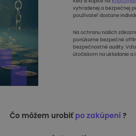
Keď si kúpite na
Kriptoma
vyhradenej a bezpečnej pe
používateľ dostane indivi
Na ochranu našich zákazní
ponúkame bezpečné offlin
bezpečnostné audity. Vďa
útočiskom na ukladanie a 
Čo môžem urobiť
po zakúpení
?