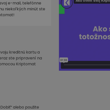
svoj e-mail, telefónne
ehu niekoľkých minút ste
iptomat!
voju kreditnú kartu a
Teraz ste pripravení na
pomocou Kriptomat
„Dobiť“ alebo použite