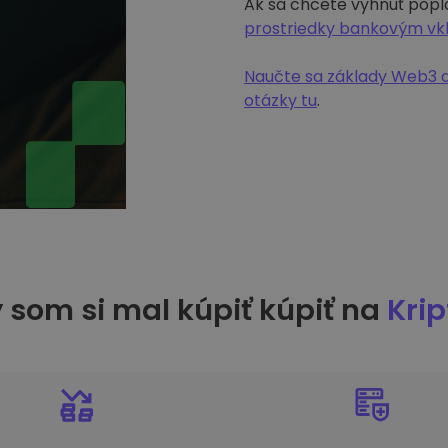
Ak sa chcete vyhnúť popl
prostriedky bankovým v
Naučte sa základy Web3 a
otázky tu
.
 som si mal kúpiť kúpiť na
Kri