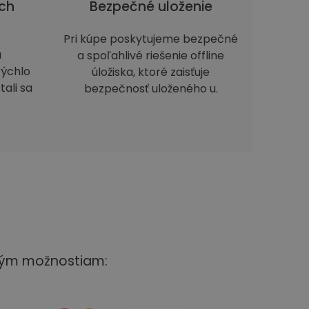
ch
Bezpečné uloženie
Pri kúpe poskytujeme bezpečné
a
a spoľahlivé riešenie offline
rýchlo
úložiska, ktoré zaisťuje
tali sa
bezpečnosť uloženého u.
čným možnostiam: