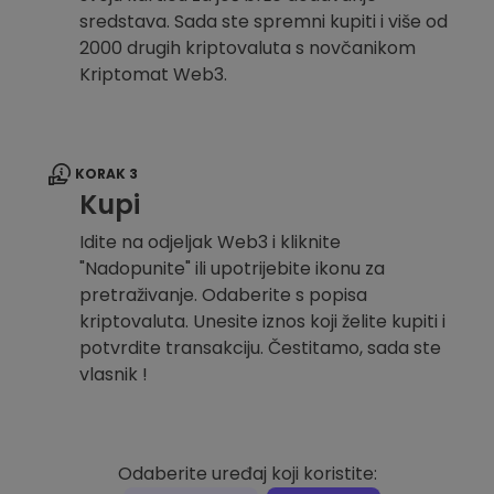
sredstava. Sada ste spremni kupiti i više od
2000 drugih kriptovaluta s novčanikom
Kriptomat Web3.
KORAK 3
Kupi
Idite na odjeljak Web3 i kliknite
"Nadopunite" ili upotrijebite ikonu za
pretraživanje. Odaberite s popisa
kriptovaluta. Unesite iznos koji želite kupiti i
potvrdite transakciju. Čestitamo, sada ste
vlasnik !
Odaberite uređaj koji koristite: