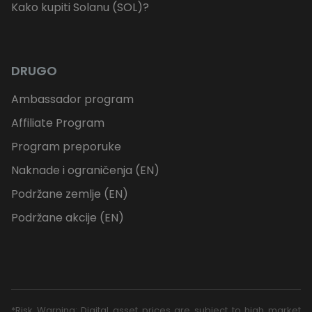
Kako kupiti Solanu (SOL)?
DRUGO
Ambassador program
Affiliate Program
Program preporuke
Naknade i ograničenja (EN)
Podržane zemlje (EN)
Podržane akcije (EN)
*Risk Warning: Digital asset prices are subject to high market