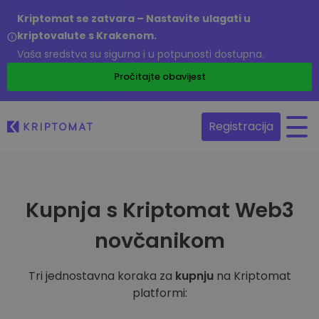
Kriptomat se zatvara – Nastavite ulagati u
kriptovalute s Krakenom.
Vaša sredstva su sigurna i u potpunosti dostupna.
Pročitajte obavijest
Registracija
Kupnja s Kriptomat Web3
novčanikom
Tri jednostavna koraka za
kupnju
na Kriptomat
platformi: