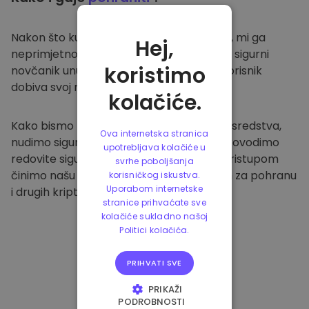
Nakon što kupite na
Kriptomat platformi
, mi ga
Hej,
neprimjetno prenosimo u vaš namjenski i sigurni
koristimo
novčanik unutar naše platforme. Svaki korisnik
dobiva svoj novčanik.
kolačiće.
Kako bismo zaštitili naše klijente i njihova sredstva,
Ova internetska stranica
nudimo sigurnu izvanmrežnu pohranu i provodimo
upotrebljava kolačiće u
redovite sigurnosne provjere. Ovakvim pristupom
svrhe poboljšanja
činimo našu platformu sigurnim mjestom za pohranu
korisničkog iskustva.
Uporabom internetske
i drugih kriptovaluta.
stranice prihvaćate sve
kolačiće sukladno našoj
Politici kolačića.
PRIHVATI SVE
PRIKAŽI
PODROBNOSTI