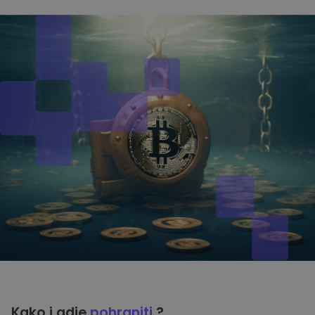
Kako i gdje
pohraniti
?