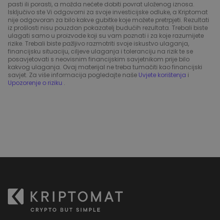
pasti ili porasti, a možda nećete dobiti povrat uloženog iznosa.
Isključivo ste Vi odgovorni za svoje investicijske odluke, a Kriptomat
nije odgovoran za bilo kakve gubitke koje možete pretrpjeti. Rezultati
iz prošlosti nisu pouzdan pokazatelj budućih rezultata. Trebali biste
ulagati samo u proizvode koji su vam poznati i za koje razumijete
rizike. Trebali biste pažljivo razmotriti svoje iskustvo ulaganja,
financijsku situaciju, ciljeve ulaganja i toleranciju na rizik te se
posavjetovati s neovisnim financijskim savjetnikom prije bilo
kakvog ulaganja. Ovaj materijal ne treba tumačiti kao financijski
savjet. Za više informacija pogledajte naše
Uvjete korištenja
i
Upozorenje o riziku
.