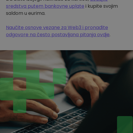
sredstva putem bankovne uplate
i kupite svojim
saldom u eurima.
Naučite osnove vezane za Web3 i pronađite
odgovore na često postavljana pitanja ovdje
.