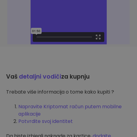
Vaš
detaljni vodiči
za kupnju
Trebate više informacija o tome kako kupiti ?
Napravite Kriptomat račun putem mobilne
aplikacije
Potvrdite svoj identitet
Da biste izbjegli naknade za kartice,
dodajte