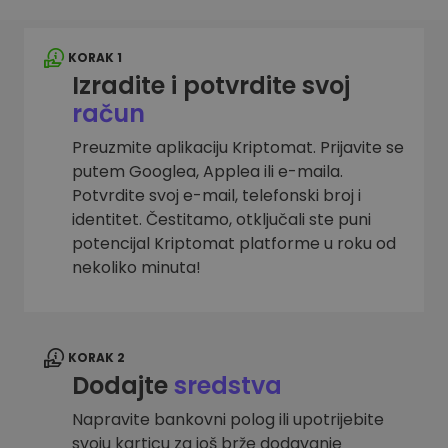
KORAK 1
Izradite i potvrdite svoj
račun
Preuzmite aplikaciju Kriptomat. Prijavite se
putem Googlea, Applea ili e-maila.
Potvrdite svoj e-mail, telefonski broj i
identitet. Čestitamo, otključali ste puni
potencijal Kriptomat platforme u roku od
nekoliko minuta!
KORAK 2
Dodajte
sredstva
Napravite bankovni polog ili upotrijebite
svoju karticu za još brže dodavanje