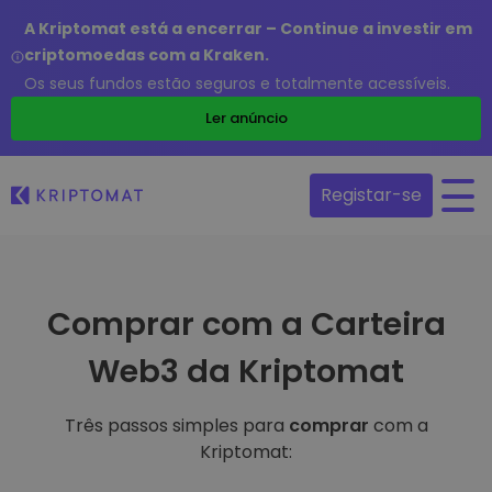
A Kriptomat está a encerrar – Continue a investir em
criptomoedas com a Kraken.
Os seus fundos estão seguros e totalmente acessíveis.
Ler anúncio
Registar-se
Comprar com a Carteira
Web3 da Kriptomat
Três passos simples para
comprar
com a
Kriptomat: