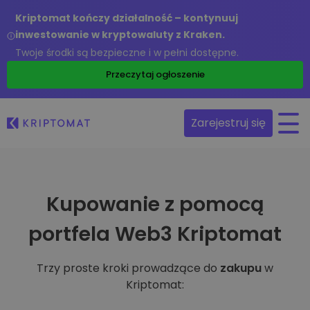
Kriptomat kończy działalność – kontynuuj
inwestowanie w kryptowaluty z Kraken.
Twoje środki są bezpieczne i w pełni dostępne.
Przeczytaj ogłoszenie
Zarejestruj się
Kupowanie z pomocą
portfela Web3 Kriptomat
Trzy proste kroki prowadzące do
zakupu
w
Kriptomat: