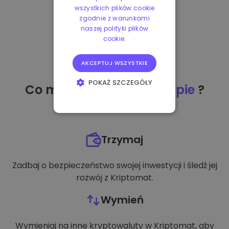
wszystkich plików cookie
zgodnie z warunkami
naszej polityki plików
cookie.
AKCEPTUJ WSZYSTKIE
POKAŻ SZCZEGÓŁY
Co mogę zrobić
po zakupie
?
NIEZBĘDNE
WYDAJNOŚĆ
Trzymaj
TARGETOWANIE
Zadbaj o bezpieczeństwo swojej inwestycji i śledź jej
FUNKCJONALNOŚĆ
rozwój z Kriptomat.
Wymień
Wymieniaj na inne kryptowaluty w Kriptomat, aby