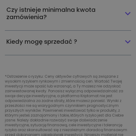
Czy istnieje minimalna kwota
zamówienia?
Kiedy mogę sprzedać ?
*Ostrzeżenie o ryzyku: Ceny aktywów cyfrowych są związane z
wysokim ryzykiem rynkowym i zmiennością cen. Wartość Twojej
inwestycji może spaść lub wzrosnąć, a Ty możesz nie odzyskać
zainwestowanej kwoty. Ponosisz wyłączną odpowiedzialność za
swoje decyzje inwestycyjne, a platforma Kriptomat nie jest
odpowiedzialna za żadne straty, które możesz ponieść. Wyniki z
przeszłości nie są wiarygodnym czynnikiem prognostycznym
przyszłych wyników. Powinieneś inwestować tylko w produkty, z
którymi jesteś zaznajomiony i takie, których ryzyko jest dla Ciebie
jasne. Należy dokładnie rozważyć swoje doświadczenie
inwestycyjne, sytuację finansową, cele inwestycyjne i tolerancję
ryzyka oraz skonsultować się z niezależnym doradcą finansowym
przed dokonaniem jakiejkolwiek inwestycji. Niniejszy materiał nie