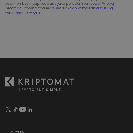
powinien być interpretowany jako porada finansowa. Więcej
informacji można znaleźć w
warunkach korzystania z usługi
i
ostrzeżeniu o ryzyku
.
€ EUR