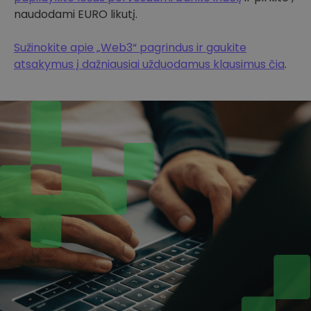
naudodami EURO likutį.
Sužinokite apie „Web3“ pagrindus ir gaukite
atsakymus į dažniausiai užduodamus klausimus čia
.