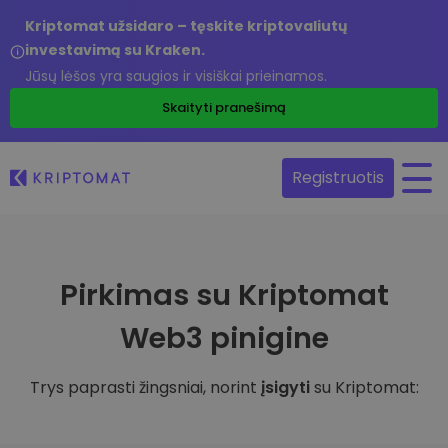
Kriptomat užsidaro – tęskite kriptovaliutų
investavimą su Kraken.
Jūsų lėšos yra saugios ir visiškai prieinamos.
Skaityti pranešimą
Registruotis
Pirkimas su Kriptomat
Web3 pinigine
Trys paprasti žingsniai, norint
įsigyti
su Kriptomat: