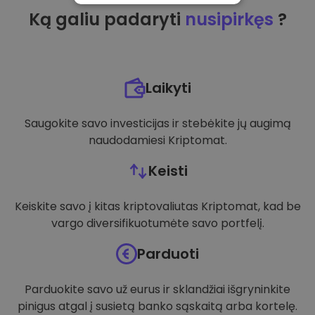
Ką galiu padaryti
nusipirkęs
?
VEIKIMĄ GERINANTYS
TIKSLINIAI
FUNKCINIAI
Laikyti
Saugokite savo investicijas ir stebėkite jų augimą
naudodamiesi Kriptomat.
Keisti
Keiskite savo į kitas kriptovaliutas Kriptomat, kad be
vargo diversifikuotumėte savo portfelį.
Parduoti
Parduokite savo už eurus ir sklandžiai išgryninkite
pinigus atgal į susietą banko sąskaitą arba kortelę.