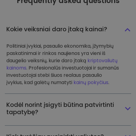
Frequently asked questions
Kokie veiksniai daro įtaką kainai?
Politiniai įvykiai, pasaulio ekonomika, įžymybių
paskatinimai ir rinkos naujienos yra vieni iš
daugelio veiksnių, kurie daro įtaką
kriptovaliutų
kainoms
. Profesionalūs investuotojai ir sumanūs
investuotojai stebi šiuos realaus pasaulio
įvykius, kad galėtų numatyti
kainų pokyčius
.
Kodėl norint įsigyti būtina patvirtinti
tapatybę?