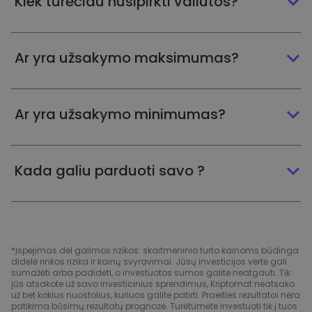
Kiek turėčiau nusipirkti valiutos?
Ar yra užsakymo maksimumas?
Ar yra užsakymo minimumas?
Kada galiu parduoti savo ?
*Įspėjimas dėl galimos rizikos: skaitmeninio turto kainoms būdinga
didelė rinkos rizika ir kainų svyravimai. Jūsų investicijos vertė gali
sumažėti arba padidėti, o investuotos sumos galite neatgauti. Tik
jūs atsakote už savo investicinius sprendimus, Kriptomat neatsako
už bet kokius nuostolius, kuriuos galite patirti. Praeities rezultatai nėra
patikima būsimų rezultatų prognozė. Turėtumėte investuoti tik į tuos