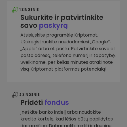
1 ŽINGSNIS
Sukurkite ir patvirtinkite
savo
paskyrą
Atsisiųskite programėlę Kriptomat.
Užsiregistruokite naudodamiesi „Google“,
„Apple“ arba el. paštu. Patvirtinkite savo el.
pašto adresą, telefono numerį ir tapatybę.
Sveikiname, per kelias minutes atrakinote
visą Kriptomat platformos potencialą!
2 ŽINGSNIS
Pridėti
fondus
Įneškite banko indėlį arba naudokite
kredito kortelę, kad lėšos būtų papildytos
dar greičiau. Dabar galite pirkti ir daugiau