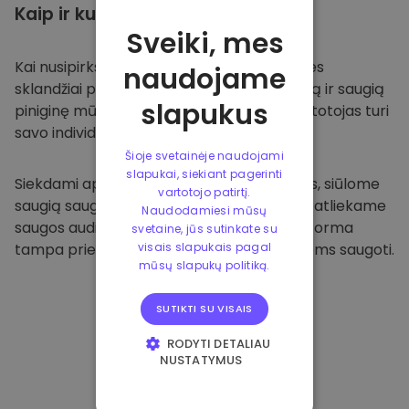
Kaip ir kur
saugoti
Sveiki, mes
Kai nusipirksite
Kriptomat platformoje
, mes
naudojame
sklandžiai pervesime valiutą į jūsų specialią ir saugią
slapukus
piniginę mūsų platformoje. Kiekvienas vartotojas turi
savo individualią piniginę.
Šioje svetainėje naudojami
slapukai, siekiant pagerinti
Siekdami apsaugoti savo klientus ir jų lėšas, siūlome
vartotojo patirtį.
saugią saugyklą neprisijungus ir reguliariai atliekame
Naudodamiesi mūsų
saugos auditus. Dėl šio požiūrio mūsų platforma
svetaine, jūs sutinkate su
tampa prieglobsčiu ir kitoms kriptovaliutoms saugoti.
visais slapukais pagal
mūsų slapukų politiką.
SUTIKTI SU VISAIS
RODYTI DETALIAU
NUSTATYMUS
BŪTINIEJI