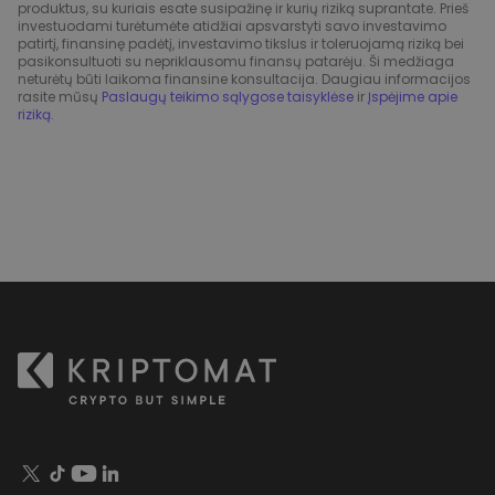
produktus, su kuriais esate susipažinę ir kurių riziką suprantate. Prieš
investuodami turėtumėte atidžiai apsvarstyti savo investavimo
patirtį, finansinę padėtį, investavimo tikslus ir toleruojamą riziką bei
pasikonsultuoti su nepriklausomu finansų patarėju. Ši medžiaga
neturėtų būti laikoma finansine konsultacija. Daugiau informacijos
rasite mūsų
Paslaugų teikimo sąlygose taisyklėse
ir
Įspėjime apie
riziką
.