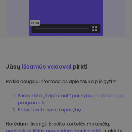
Jūsų
išsamūs vadovai
pirkti
Reikia daugiau informacijos apie tai, kaip įsigyti ?
Susikurkite „Kriptomat“ paskyrą per mobiliąją
programėlę
Patvirtinkite savo tapatybę
Norėdami išvengti kredito kortelės mokesčių,
papildykite lėšas pervesdami banko indėlį
ir pirkite ,