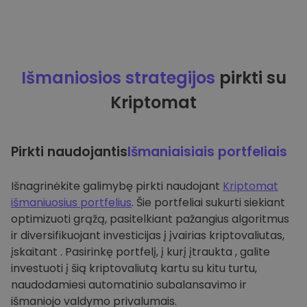
Išmaniosios strategijos
pirkti su
Kriptomat
Pirkti naudojantis
Išmaniaisiais portfeliais
Išnagrinėkite galimybę pirkti naudojant
Kriptomat
išmaniuosius portfelius
. Šie portfeliai sukurti siekiant
optimizuoti grąžą, pasitelkiant pažangius algoritmus
ir diversifikuojant investicijas į įvairias kriptovaliutas,
įskaitant . Pasirinkę portfelį, į kurį įtraukta , galite
investuoti į šią kriptovaliutą kartu su kitu turtu,
naudodamiesi automatinio subalansavimo ir
išmaniojo valdymo privalumais.