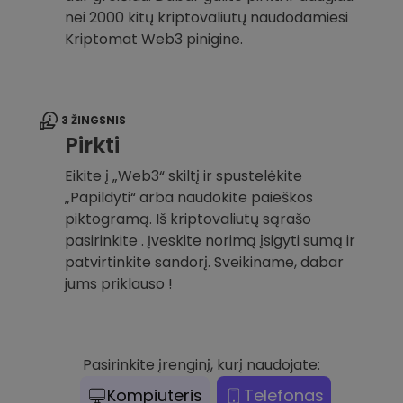
nei 2000 kitų kriptovaliutų naudodamiesi
Kriptomat Web3 pinigine.
3 ŽINGSNIS
Pirkti
Eikite į „Web3“ skiltį ir spustelėkite
„Papildyti“ arba naudokite paieškos
piktogramą. Iš kriptovaliutų sąrašo
pasirinkite . Įveskite norimą įsigyti sumą ir
patvirtinkite sandorį. Sveikiname, dabar
jums priklauso !
Pasirinkite įrenginį, kurį naudojate:
Kompiuteris
Telefonas