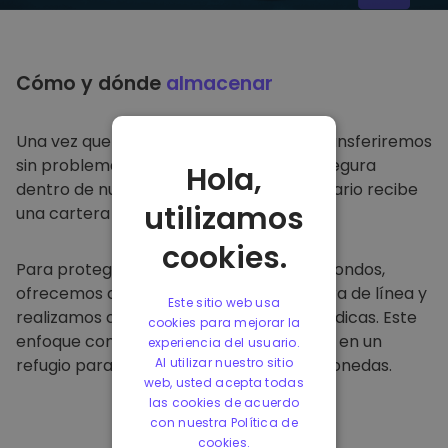
Cómo y dónde
almacenar
Una vez que compre en
Kriptomat
, lo transferiremos
sin problemas a su cartera dedicada y segura
Hola,
dentro de nuestra plataforma. Cada usuario recibe
utilizamos
una cartera individual.
cookies.
Para proteger a nuestros clientes y sus fondos,
ofrecemos almacenamiento seguro fuera de línea y
Este sitio web usa
realizamos auditorías de seguridad periódicas. Este
cookies para mejorar la
enfoque convierte a nuestra plataforma en un
experiencia del usuario.
refugio para almacenar y otras criptomonedas.
Al utilizar nuestro sitio
web, usted acepta todas
las cookies de acuerdo
con nuestra Política de
cookies.