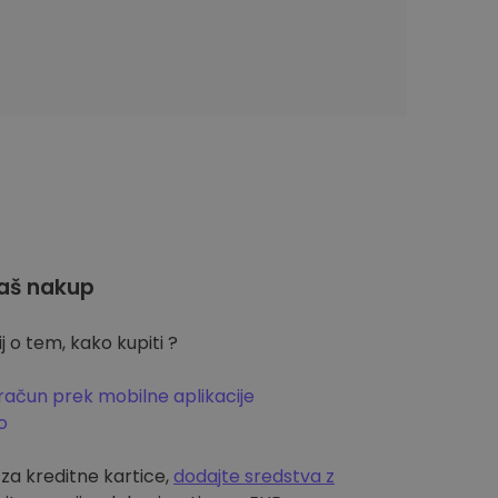
aš nakup
 o tem, kako kupiti ?
račun prek mobilne aplikacije
o
m za kreditne kartice,
dodajte sredstva z