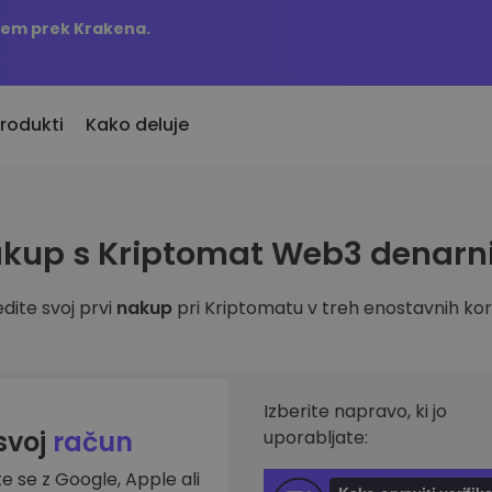
njem prek Krakena.
rodukti
Kako deluje
KriptoEarn
Opozorila o c
kup s Kriptomat Web3 denarn
vno dodani
Zaslužite nagrade s svojim
Ažurne informac
o dodane kriptovalute
kriptovalutami
najljubših žeton
dite svoj prvi
nakup
pri Kriptomatu v treh enostavnih kor
Trezor
 bi kupil 100 EUR…
Raziščite sre
Varčujte kriptovalute za svojo
s bi bil vreden
Odkrijte naložben
prihodnost
Analitika port
Ponavljajoči nakup
Pametni vpogled
Izberite napravo, ki jo
Redno načrtovane naložbe (DCA)
učinkovitost
 svoj
račun
uporabljate:
te se z Google, Apple ali