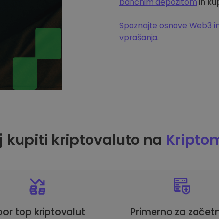
bančnim depozitom
in ku
Spoznajte osnove Web3 in
vprašanja
.
 kupiti kriptovaluto na
Kripto
bor top kriptovalut
Primerno za začetn