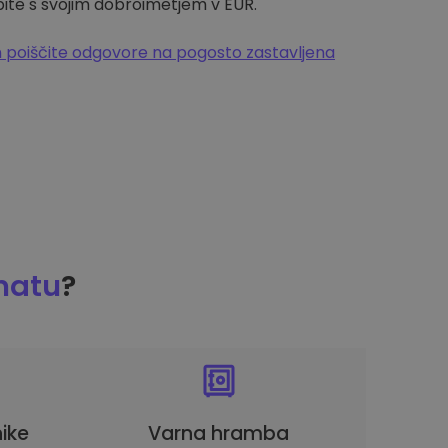
pite s svojim dobroimetjem v EUR.
 poiščite odgovore na pogosto zastavljena
matu
?
ike
Varna hramba