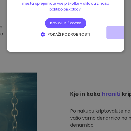
mesta sprejemate vse piškotke v skladu z našo
politiko piškotkov.
DOVOLI PIŠKOTKE
im
to
POKAŽI PODROBNOSTI
NUJNO POTREBNI
IZVEDBENI
CILJANJE
FUNKCIONALNOST
Kje in kako
hraniti
kri
Po nakupu kriptovalute n
vašo varno denarnico na n
denarnico.