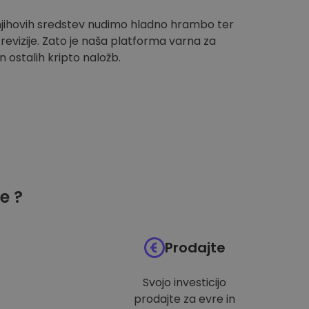
 njihovih sredstev nudimo hladno hrambo ter
evizije. Zato je naša platforma varna za
n ostalih kripto naložb.
e ?
Prodajte
Svojo investicijo
prodajte za evre in