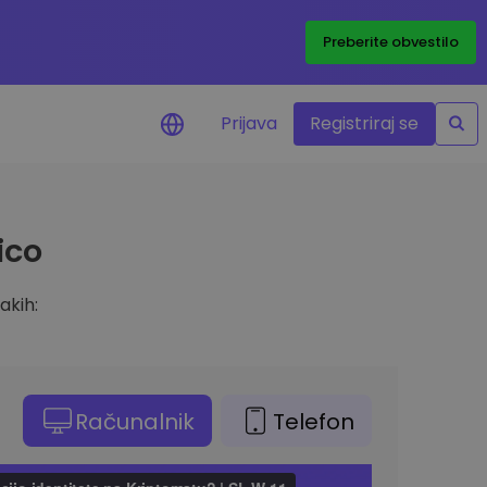
Preberite obvestilo
Prijava
Registriraj se
eni
ico
ije o cenah vaših
ov
akih:
dstva
e priložnosti
felja
i za optimalno
Računalnik
Telefon