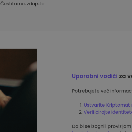
. Čestitamo, zdaj ste
Uporabni vodiči
za v
Potrebujete več informacij
Ustvarite Kriptomat 
Verificirajte identitet
Da bi se izognili provizija