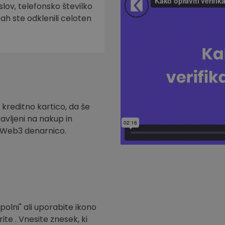
slov, telefonsko številko
tah ste odklenili celoten
 kreditno kartico, da še
ravljeni na nakup in
t Web3 denarnico.
polni" ali uporabite ikono
ite . Vnesite znesek, ki