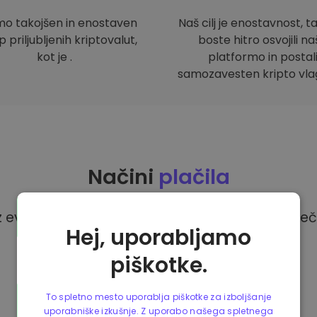
mo takojšen in enostaven
Naš cilj je enostavnost, t
 priljubljenih kriptovalut,
boste hitro osvojili n
kot je .
platformo in postal
samozavesten kripto vlag
Načini
plačila
z evri na platformi Kriptomat imate na voljo več
Hej, uporabljamo
piškotke.
To spletno mesto uporablja piškotke za izboljšanje
uporabniške izkušnje. Z uporabo našega spletnega