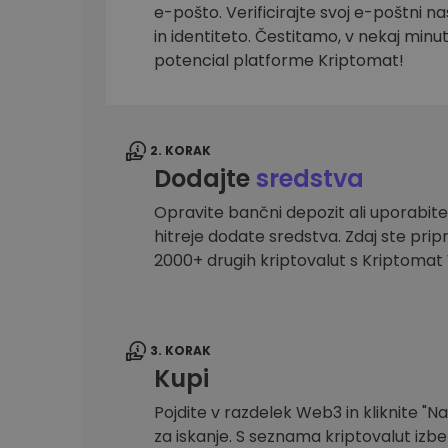
e-pošto. Verificirajte svoj e-poštni na
Raziskovalec naložb
in identiteto. Čestitamo, v nekaj minu
Najdi svojo kripto strategijo
potencial platforme Kriptomat!
2. KORAK
Dodajte
sredstva
Opravite bančni depozit ali uporabite
hitreje dodate sredstva. Zdaj ste prip
2000+ drugih kriptovalut s Kriptoma
3. KORAK
Kupi
Pojdite v razdelek Web3 in kliknite "Na
za iskanje. S seznama kriptovalut izber