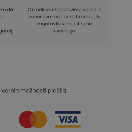
ako da
Ob nakupu zagotovimo varno in
ašo
zanesljivo rešitev za hrambo, ki
i
zagotavlja varnost vaše
atelj.
investicije.
 varnih možnosti plačila: