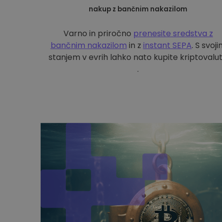
nakup z bančnim nakazilom
Varno in priročno
prenesite sredstva z
bančnim nakazilom
in z
instant SEPA
. S svoj
stanjem v evrih lahko nato kupite kriptovalu
.