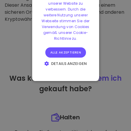
unserer Website zu
Dieser Ansatz macht unsere Plattform zu einem
verbessern. Durch die
sicheren Ort für die Aufbewahrung von und anderen
weitere Nutzung unserer
Kryptowährungen.
Webseite stimmen Sie der
Verwendung von Cookies
gemäß unserer Cookie-
Richtlinie zu.
ALLE AKZEPTIEREN
DETAILS ANZEIGEN
UNBEDINGT
Was kann ich tun
nachdem ich
ERFORDERLICH
gekauft habe?
PERFORMANCE
TARGETING
FUNKTIONALITÄT
Halten