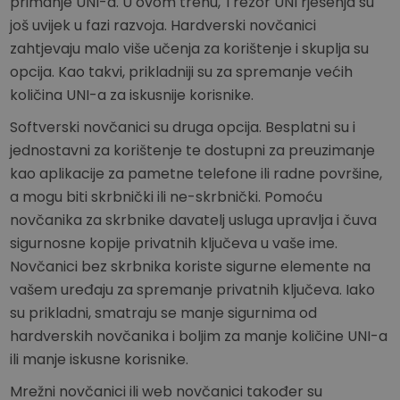
primanje UNI-a. U ovom trenu, Trezor UNI rješenja su
još uvijek u fazi razvoja. Hardverski novčanici
zahtjevaju malo više učenja za korištenje i skuplja su
opcija. Kao takvi, prikladniji su za spremanje većih
količina UNI-a za iskusnije korisnike.
Softverski novčanici su druga opcija. Besplatni su i
jednostavni za korištenje te dostupni za preuzimanje
kao aplikacije za pametne telefone ili radne površine,
a mogu biti skrbnički ili ne-skrbnički. Pomoću
novčanika za skrbnike davatelj usluga upravlja i čuva
sigurnosne kopije privatnih ključeva u vaše ime.
Novčanici bez skrbnika koriste sigurne elemente na
vašem uređaju za spremanje privatnih ključeva. Iako
su prikladni, smatraju se manje sigurnima od
hardverskih novčanika i boljim za manje količine UNI-a
ili manje iskusne korisnike.
Mrežni novčanici ili web novčanici također su