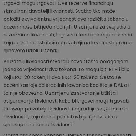
trgovci mogu trgovati. Ove rezerve financiraju
stimulirani davatelji likvidnosti. Svatko tko može
položiti ekvivalentnu vrijednost dva različita tokena u
bazen može biti jedan od njih. U zamjenu za svoj udio u
rezervama likvidnosti, trgovci u fond uplaćuju naknadu
koja se zatim distribuira pružateljima likvidnosti prema
njihovom udjelu u fondu.
Pružatelji likvidnosti stvaraju novo tržište polaganjem
jednake vrijednosti dva tokena. To mogu biti ETH i bilo
koji ERC-20 token, ili dva ERC-20 tokena. Često se
bazeni sastoje od stabilnih kovanica kao što je DAI, ali
to nije obavezno. U zamjenu za stvaranje tržišta i
osiguravanje likvidnosti kako bi trgovci mogli trgovati,
Uniswap pružatelji likvidnosti nagrađuju se „žetonima
likvidnosti“, koji obično predstavljaju njihov udio u
cjelokupnom fondu likvidnosti.
Obrazložit ćemo koncept Uniswap fondova likvidnosti