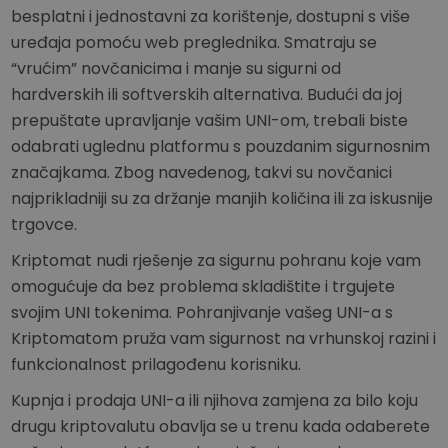
besplatni i jednostavni za korištenje, dostupni s više
uređaja pomoću web preglednika. Smatraju se
“vrućim” novčanicima i manje su sigurni od
hardverskih ili softverskih alternativa. Budući da joj
prepuštate upravljanje vašim UNI-om, trebali biste
odabrati uglednu platformu s pouzdanim sigurnosnim
značajkama. Zbog navedenog, takvi su novčanici
najprikladniji su za držanje manjih količina ili za iskusnije
trgovce.
Kriptomat nudi rješenje za sigurnu pohranu koje vam
omogućuje da bez problema skladištite i trgujete
svojim UNI tokenima. Pohranjivanje vašeg UNI-a s
Kriptomatom pruža vam sigurnost na vrhunskoj razini i
funkcionalnost prilagođenu korisniku.
Kupnja i prodaja UNI-a ili njihova zamjena za bilo koju
drugu kriptovalutu obavlja se u trenu kada odaberete