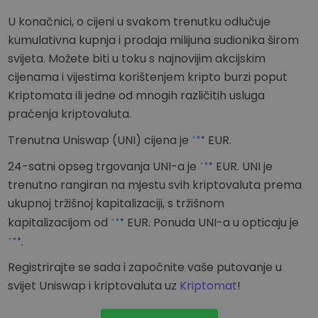
U konačnici, o cijeni u svakom trenutku odlučuje
kumulativna kupnja i prodaja milijuna sudionika širom
svijeta. Možete biti u toku s najnovijim akcijskim
cijenama i vijestima korištenjem kripto burzi poput
Kriptomata ili jedne od mnogih različitih usluga
praćenja kriptovaluta.
Trenutna Uniswap (UNI) cijena je
EUR
.
24-satni opseg trgovanja UNI-a je
EUR
. UNI je
trenutno rangiran na
mjestu svih kriptovaluta prema
ukupnoj tržišnoj kapitalizaciji, s tržišnom
kapitalizacijom od
EUR
. Ponuda UNI-a u opticaju je
.
Registrirajte se sada i započnite vaše putovanje u
svijet Uniswap i kriptovaluta uz
Kriptomat
!