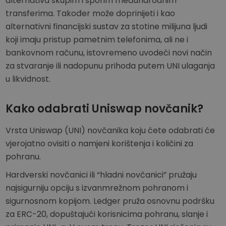
alternativa skupim i sporim međunarodnim
transferima. Također može doprinijeti i kao
alternativni financijski sustav za stotine milijuna ljudi
koji imaju pristup pametnim telefonima, ali ne i
bankovnom računu, istovremeno uvodeći novi način
za stvaranje ili nadopunu prihoda putem UNI ulaganja
u likvidnost.
Kako odabrati Uniswap novčanik?
Vrsta Uniswap (UNI) novčanika koju ćete odabrati će
vjerojatno ovisiti o namjeni korištenja i količini za
pohranu.
Hardverski novčanici ili “hladni novčanici” pružaju
najsigurniju opciju s izvanmrežnom pohranom i
sigurnosnom kopijom. Ledger pruža osnovnu podršku
za ERC-20, dopuštajući korisnicima pohranu, slanje i