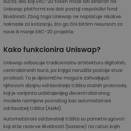
burza. Bilo koji ERC-20 token može biti lansiran na
Uniswap platformi sve dok postoji raspoloživi fond
likvidnosti. Zbog toga Uniswap ne naplaćuje nikakve
naknade za kotizaciju, što ga čini bitnim resursom za
nove ili manje ERC-20 projekte.
Kako funkcionira Uniswap?
Uniswap odbacuje tradicionalnu arhitekturu digitalnih,
centraliziranih burzi, pa knjiga narudžbi postaje stvar
prošlosti. To je djelomično moguće zahvaljujući
njihovom dizajnu održavatelja tržišta stalnih proizvoda,
koji je varijanta uobičajenijeg decentraliziranog
modela razmjene poznatog kao automatizirani
održavatelj tržišta (AMM).
Automatizirani održavatelji tržišta su pametni ugovori
koji drže rezerve likvidnosti (bazene) na račun kojih