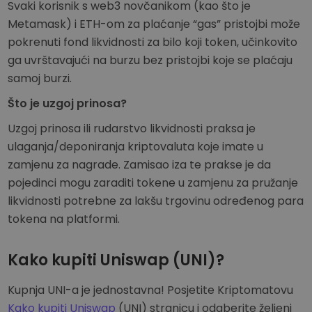
Svaki korisnik s web3 novčanikom (kao što je
Metamask) i ETH-om za plaćanje “gas” pristojbi može
pokrenuti fond likvidnosti za bilo koji token, učinkovito
ga uvrštavajući na burzu bez pristojbi koje se plaćaju
samoj burzi.
Što je uzgoj prinosa?
Uzgoj prinosa ili rudarstvo likvidnosti praksa je
ulaganja/deponiranja kriptovaluta koje imate u
zamjenu za nagrade. Zamisao iza te prakse je da
pojedinci mogu zaraditi tokene u zamjenu za pružanje
likvidnosti potrebne za lakšu trgovinu određenog para
tokena na platformi.
Kako kupiti Uniswap (UNI)?
Kupnja UNI-a je jednostavna! Posjetite Kriptomatovu
Kako kupiti Uniswap
(UNI) stranicu i odaberite željeni