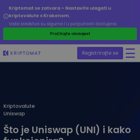
Kriptomat se zatvara – Nastavite ulagati u
kriptovalute s Krakenom.
Vaša sredstva su sigurna i u potpunosti dostupna.
/
Pročitajte obavijest
Registrirajte se
Sve cijene
Više od 300 kriptovaluta
Najveći Pad i Rast
Pronađite mogućnosti ulaganja
Kriptovalute
Kupite i prodajte kriptovalute
Uniswap
Kupite preko 300 kriptovaluta
Nedavno dodani
Novi tokeni dodani na Kriptomat
Razmjenite kriptovalute
Što je Uniswap (UNI) i kako
Više od 1000 parova
Da ste investirali 100 eura u…