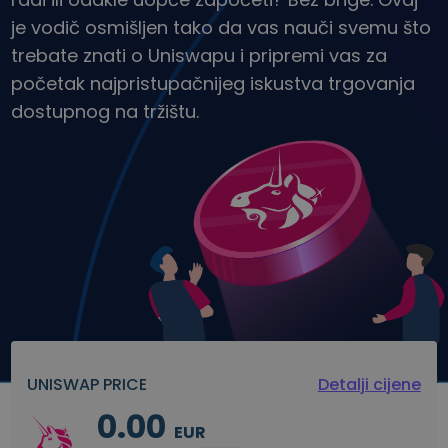
Otkrijte prilike za ulaganje
je vodič osmišljen tako da vas nauči svemu što
Analitika portfelja
trebate znati o Uniswapu i pripremi vas za
Pametni uvidi za optimalnu izvedbu
početak najpristupačnijeg iskustva trgovanja
dostupnog na tržištu.
UNISWAP PRICE
Detalji cijene
0.00
EUR