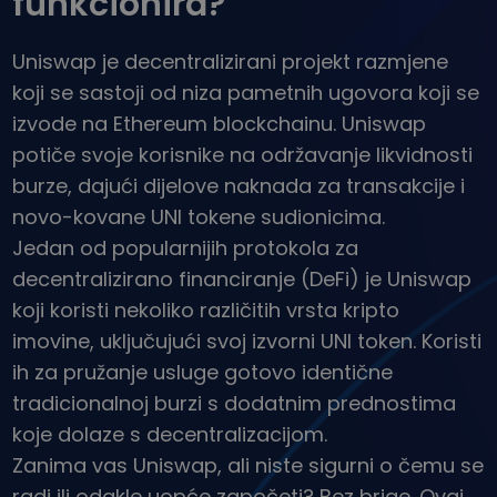
funkcionira?
...danas biste imali
Inteligentni portfelji
Pametno ulaganje u kripto
Uniswap je decentralizirani projekt razmjene
Kriptomat novčanik
koji se sastoji od niza pametnih ugovora koji se
Siguran i jednostavan kripto novčanik
izvode na Ethereum blockchainu. Uniswap
Istraživač ulaganja
potiče svoje korisnike na održavanje likvidnosti
Pronađi svoju kripto strategiju
burze, dajući dijelove naknada za transakcije i
novo-kovane UNI tokene sudionicima.
KriptoEarn
Zaradite kripto nagrade
Jedan od popularnijih protokola za
decentralizirano financiranje (DeFi) je Uniswap
Trezor
Uštedite kriptovalute za svoju budućnost
koji koristi nekoliko različitih vrsta kripto
imovine, uključujući svoj izvorni UNI token. Koristi
Ponavljajuća kupnja
ih za pružanje usluge gotovo identične
Redovita planirana ulaganja (DCA)
tradicionalnoj burzi s dodatnim prednostima
Upozorenja o cijenama
koje dolaze s decentralizacijom.
Stalna ažuriranja cijena vaših omiljenih tokena
Zanima vas Uniswap, ali niste sigurni o čemu se
Istražite sredstva
radi ili odakle uopće započeti? Bez brige. Ovaj