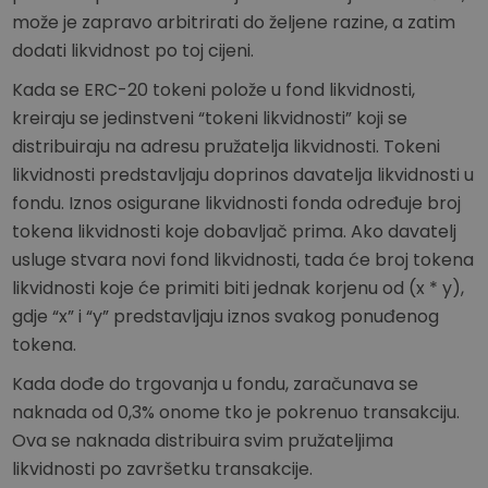
može je zapravo arbitrirati do željene razine, a zatim
dodati likvidnost po toj cijeni.
Kada se ERC-20 tokeni polože u fond likvidnosti,
kreiraju se jedinstveni “tokeni likvidnosti” koji se
distribuiraju na adresu pružatelja likvidnosti. Tokeni
likvidnosti predstavljaju doprinos davatelja likvidnosti u
fondu. Iznos osigurane likvidnosti fonda određuje broj
tokena likvidnosti koje dobavljač prima. Ako davatelj
usluge stvara novi fond likvidnosti, tada će broj tokena
likvidnosti koje će primiti biti jednak korjenu od (x * y),
gdje “x” i “y” predstavljaju iznos svakog ponuđenog
tokena.
Kada dođe do trgovanja u fondu, zaračunava se
naknada od 0,3% onome tko je pokrenuo transakciju.
Ova se naknada distribuira svim pružateljima
likvidnosti po završetku transakcije.