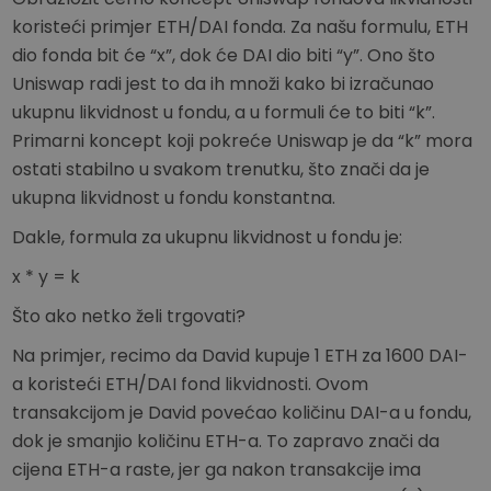
koristeći primjer ETH/DAI fonda. Za našu formulu, ETH
dio fonda bit će “x”, dok će DAI dio biti “y”. Ono što
Uniswap radi jest to da ih množi kako bi izračunao
ukupnu likvidnost u fondu, a u formuli će to biti “k”.
Primarni koncept koji pokreće Uniswap je da “k” mora
ostati stabilno u svakom trenutku, što znači da je
ukupna likvidnost u fondu konstantna.
Dakle, formula za ukupnu likvidnost u fondu je:
x * y = k
Što ako netko želi trgovati?
Na primjer, recimo da David kupuje 1 ETH za 1600 DAI-
a koristeći ETH/DAI fond likvidnosti. Ovom
transakcijom je David povećao količinu DAI-a u fondu,
dok je smanjio količinu ETH-a. To zapravo znači da
cijena ETH-a raste, jer ga nakon transakcije ima