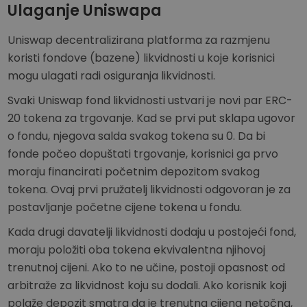
Ulaganje Uniswapa
Uniswap decentralizirana platforma za razmjenu
koristi fondove (bazene) likvidnosti u koje korisnici
mogu ulagati radi osiguranja likvidnosti.
Svaki Uniswap fond likvidnosti ustvari je novi par ERC-
20 tokena za trgovanje. Kad se prvi put sklapa ugovor
o fondu, njegova salda svakog tokena su 0. Da bi
fonde počeo dopuštati trgovanje, korisnici ga prvo
moraju financirati početnim depozitom svakog
tokena. Ovaj prvi pružatelj likvidnosti odgovoran je za
postavljanje početne cijene tokena u fondu.
Kada drugi davatelji likvidnosti dodaju u postojeći fond,
moraju položiti oba tokena ekvivalentna njihovoj
trenutnoj cijeni. Ako to ne učine, postoji opasnost od
arbitraže za likvidnost koju su dodali. Ako korisnik koji
polaže depozit smatra da je trenutna cijena netočna,