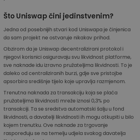
Što Uniswap čini jedinstvenim?
Jedna od posebnijih stvari kod Uniswapa je činjenica
da sam projekt ne ostvaruje nikakav prihod.
Obzirom da je Uniswap decentralizirani protokol i
njegovi korisnici osiguravaju svu likvidnost platforme,
sve naknade idu izravno pružateljima likvidnosti. To je
daleko od centraliziranih burzi, gdje sve pristojbe
apsorbira središnje tijelo koje upravlja razmjenom.
Trenutna naknada za transakciju koja se plaća
pružateljima likvidnosti mreže iznosi 0,3% po
transakciji. Ta se sredstva automatski šalju u fond
likvidnosti, a davatelji likvidnosti ih mogu otkupiti u bilo
kojem trenutku. Ove naknade za trgovanje
raspoređuju se na temelju udjela svakog davatelja