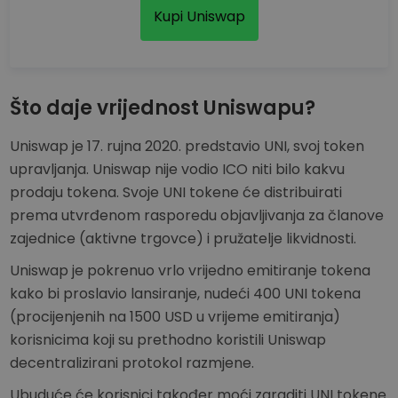
Kupi Uniswap
Što daje vrijednost Uniswapu?
Uniswap je 17. rujna 2020. predstavio UNI, svoj token
upravljanja. Uniswap nije vodio ICO niti bilo kakvu
prodaju tokena. Svoje UNI tokene će distribuirati
prema utvrđenom rasporedu objavljivanja za članove
zajednice (aktivne trgovce) i pružatelje likvidnosti.
Uniswap je pokrenuo vrlo vrijedno emitiranje tokena
kako bi proslavio lansiranje, nudeći 400 UNI tokena
(procijenjenih na 1500 USD u vrijeme emitiranja)
korisnicima koji su prethodno koristili Uniswap
decentralizirani protokol razmjene.
Ubuduće će korisnici također moći zaraditi UNI tokene