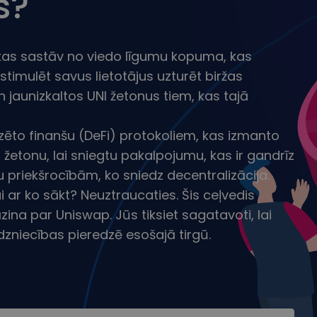
s?
ēģiju
 kas sastāv no viedo līgumu kopuma, kas
imulēt savus lietotājus uzturēt biržas
n jaunizkaltos UNI žetonus tiem, kas tajā
zēto finanšu (DeFi) protokoliem, kas izmanto
I žetonu, lai sniegtu pakalpojumu, kas ir gandrīz
ldu priekšrocībām, ko sniedz decentralizācija.
i ar ko sākt? Neuztraucaties. Šis ceļvedis
jāzina par Uniswap. Jūs tiksiet sagatavoti, lai
rdzniecības pieredzē esošajā tirgū.