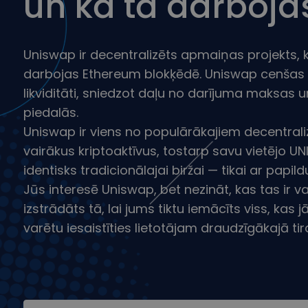
un kā tā darboja
Ieguldījumu palīgs
Atrodi savu kripto strat
Uniswap ir decentralizēts apmaiņas projekts,
darbojas Ethereum blokķēdē. Uniswap cenšas st
likviditāti, sniedzot daļu no darījuma maksas u
piedalās.
Uniswap ir viens no populārākajiem decentrali
vairākus kriptoaktīvus, tostarp savu vietējo UN
identisks tradicionālajai biržai — tikai ar papi
Jūs interesē Uniswap, bet nezināt, kas tas ir va
izstrādāts tā, lai jums tiktu iemācīts viss, kas 
varētu iesaistīties lietotājam draudzīgākajā ti