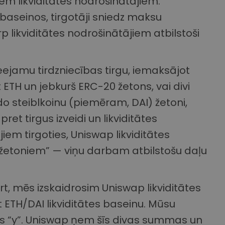
šiem likviditātes nodrošinātājiem.
 baseinos, tirgotāji sniedz maksu
 likviditātes nodrošinātājiem atbilstoši
ieejamu tirdzniecības tirgu, iemaksājot
 ETH un jebkurš ERC-20 žetons, vai divi
do steiblkoinu (piemēram, DAI) žetoni,
t tirgus izveidi un likviditātes
iem tirgoties, Uniswap likviditātes
es žetoniem” — viņu darbam atbilstošu daļu
rt, mēs izskaidrosim Uniswap likviditātes
ETH/DAI likviditātes baseinu. Mūsu
ūs “y”. Uniswap ņem šīs divas summas un