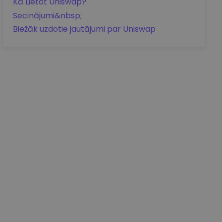
Kā Lietot Uniswap?
Secinājumi&nbsp;
Biežāk uzdotie jautājumi par Uniswap
Cenas detaļas
aa0.00
EUR
+0.00
EUR
0.00%