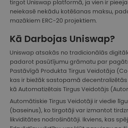
tirgot Uniswap platformā, ja vien ir pieej
neiekasē nekādu kotēšanas maksu, padar
mazākiem ERC-20 projektiem.
Kā Darbojas Uniswap?
Uniswap atsakās no tradicionālās digitālā
padarot pasūtījumu grāmatu par pagātni. 
Pastāvīgā Produkta Tirgus Veidotāja (C
kas ir biežāk sastopamā decentralizētās
kā Automatizētais Tirgus Veidotājs (Au
Automātiskie Tirgus Veidotāji ir viedie līgu
(baseinus), ko tirgotāji var izmantot tirdz
likviditātes nodrošinātāji. Ikviens, kas 