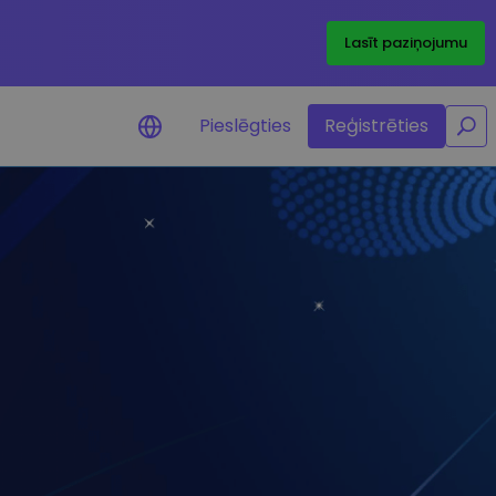
/
Lasīt paziņojumu
Pieslēgties
Reģistrēties
dinājumi par cenām
 iecienītāko žetonu cenu
uninājumi reāllaikā
vi
jiet investīciju iespējas
feļa analīze
as atziņas optimālai veiktspējai