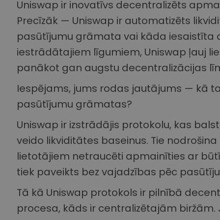
Uniswap ir inovatīvs decentralizēts apmai
Precīzāk — Uniswap ir automatizēts likvi
pasūtījumu grāmata vai kāda iesaistīta c
iestrādātajiem līgumiem, Uniswap ļauj lie
panākot gan augstu decentralizācijas līme
Iespējams, jums rodas jautājums — kā ta
pasūtījumu grāmatas?
Uniswap ir izstrādājis protokolu, kas balst
veido likviditātes baseinus. Tie nodrošina l
lietotājiem netraucēti apmainīties ar bū
tiek paveikts bez vajadzības pēc pasūtī
Tā kā Uniswap protokols ir pilnībā decen
procesa, kāds ir centralizētajām biržām.