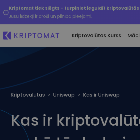
Kriptomat tiek slēgts – turpiniet ieguldīt kriptovalūtās
Jūsu līdzekļi ir droši un pilnībā pieejami.
Kriptovalūtas Kurss
Māci
Ti
Visas cenas
Pirkt un pārdot krip
Ne
Vairāk nekā 300 kriptovalūtu
Pērciet vairāk nekā 300
Ja
Kripto maiņa
Lielākie Ieguvēji un Zaudētāji
vē
Vairāk nekā 1000 valūt
Kriptovalutas
>
Uniswap
>
Kas ir Uniswap
Atrodiet investīciju iespējas
...
iespējas
Inteliģentie portfeļi
Gudrs veids, kā investē
Kas ir kriptoval
kriptovalūtās
Kriptomat Maks
Drošs un vienkāršs kri