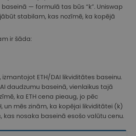
āti baseinā — formulā tas būs “k”. Uniswap
jābūt stabilam, kas nozīmē, ka kopējā
am ir šāda:
 izmantojot ETH/DAI likviditātes baseinu.
 DAI daudzumu baseinā, vienlaikus tajā
zīmē, ka ETH cena pieaug, jo pēc
un mēs zinām, ka kopējai likviditātei (k)
s, kas nosaka baseinā esošo valūtu cenu.