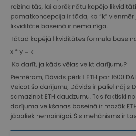
reizina tās, lai aprēķinātu kopējo likvidit
pamatkoncepcija ir tāda, ka “k” vienmēr 
likviditāte baseinā ir nemainīga.
Tātad kopējā likviditātes formula basein
x * y = k
Ko darīt, ja kāds vēlas veikt darījumu?
Piemēram, Dāvids pērk 1 ETH par 1600 DAI,
Veicot šo darījumu, Dāvids ir palielinājis
samazinot ETH daudzumu. Tas faktiski no
darījuma veikšanas baseinā ir mazāk ETH, 
jāpaliek nemainīgai. Šis mehānisms ir ta