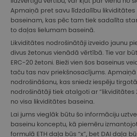
līdzvērtīgu vērtību, var kļūt par vienu no 
Apmaiņā pret savu līdzdalību likviditātes
baseinam, kas pēc tam tiek sadalīta starp
to daļas lielumam baseinā.
Likviditātes nodrošinātāji izveido jaunu p
divus žetonus vienādā vērtībā. Tie var būt
ERC-20 žetoni. Bieži vien šos baseinus vei
taču tas nav priekšnosacījums. Apmaiņā pre
nodrošināšanu, kas sniedz iespēju tirgotāj
nodrošinātāji tiek atalgoti ar “likviditāt
no visa likviditātes baseina.
Lai jums vieglāk būtu šo informāciju uztve
baseinu konceptu, kā piemēru izmantojot 
formulā ETH daļa būs “x”, bet DAI daļa b