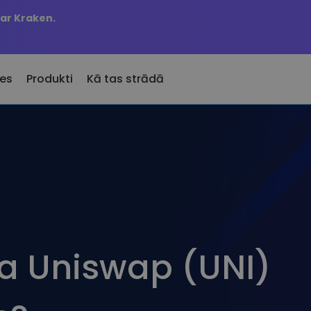
 ar Kraken.
es
Produkti
Kā tas strādā
KriptoEarn
Brī
kko Pievienotie
to
Nopelniet atlīdzību par savu
Jūsu
sen Kriptomat pievienotie žetoni
 kriptovalūtas
kriptovalūtu
atja
 es būtu nopircis 100 €
Seifs
Aktī
rtībā…
u pāru
Uzkrājiet kriptovalūtu nākotnei
Atklā
šodien vērtība būtu
Atkārtotie pirkumi
Port
t
ūta Uniswap (UNI)
Regulāri plānotie ieguldījumi (DCA)
Vied
ptovalūtu maks