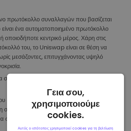
ένο πρωτόκολλο συναλλαγών που βασίζεται
 είναι ένα αυτοματοποιημένο πρωτόκολλο
ή οποιοδήποτε κεντρικό μέρος. Χάρη στις
κολλό του, το Uniswap είναι σε θέση να
ωρίς μεσάζοντες, επιτυγχάνοντας υψηλό
οκρισία.
 συμβούν οι συναλλαγές χωρίς ένα βιβλίο
Γεια σου,
ου βασίζεται σε παρόχους ρευστότητας που
χρησιμοποιούμε
τη συνέχεια παρέχουν ρευστότητα σε ολόκληρη
cookies.
 να συναλλάσσονται απρόσκοπτα με
Αυτός ο ιστότοπος χρησιμοποιεί cookies για τη βελτίωση