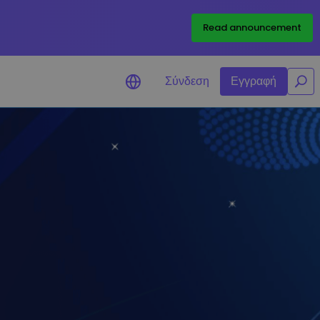
/
Read announcement
Σύνδεση
Εγγραφή
δοποιήσεις Τιμών
ημερώσεις τιμών σε πραγματικό χρόνο
 τα αγαπημένα σας διακριτικά
ερεύνηση επενδύσεων
ακαλύψτε επενδυτικές ευκαιρίες
άλυση χαρτοφυλακίου
υπνες πληροφορίες για βέλτιστη
όδοση