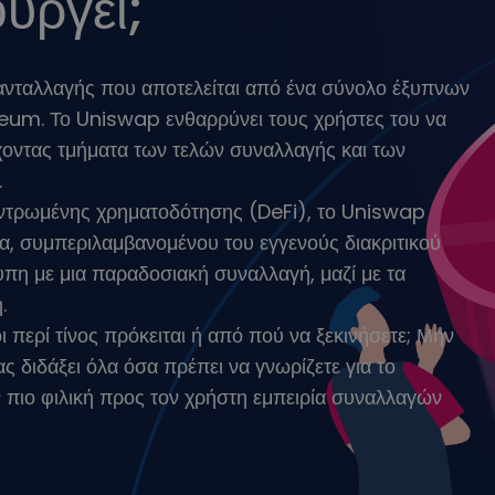
υργεί;
σεων
o στρατηγική
νταλλαγής που αποτελείται από ένα σύνολο έξυπνων
eum. Το Uniswap ενθαρρύνει τους χρήστες του να
οντας τμήματα των τελών συναλλαγής και των
.
ντρωμένης χρηματοδότησης (DeFi), το Uniswap
ία, συμπεριλαμβανομένου του εγγενούς διακριτικού
υπη με μια παραδοσιακή συναλλαγή, μαζί με τα
.
 περί τίνος πρόκειται ή από πού να ξεκινήσετε; Μην
ας διδάξει όλα όσα πρέπει να γνωρίζετε για το
ν πιο φιλική προς τον χρήστη εμπειρία συναλλαγών