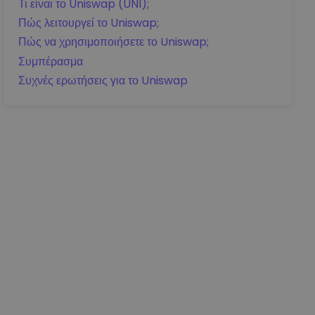
Τι είναι το Uniswap (UNI);
Πώς λειτουργεί το Uniswap;
Πώς να χρησιμοποιήσετε το Uniswap;
Συμπέρασμα
Συχνές ερωτήσεις για το Uniswap
Λεπτομέρειες τιμής
aa0.00
EUR
+0.00
EUR
0.00%