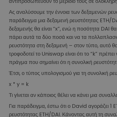
αντιπροσωπεύουν το μερίδιό τους σε ολόκληρη
Ας αναλύσουμε την έννοια των δεξαμενών ρε
παράδειγμα μια δεξαμενή ρευστότητας ETH/DAI
δεξαμενής θα είναι “x”, ενώ η ποσότητα DAI θα 
πάρει αυτά τα δύο ποσά και να τα πολλαπλασι
ρευστότητα στη δεξαμενή – στον τύπο, αυτό θα 
τροφοδοτεί το Uniswap είναι ότι το “k” πρέπε
πράγμα που σημαίνει ότι η συνολική ρευστότητ
Έτσι, ο τύπος υπολογισμού για τη συνολική ρευ
x * y = k
Τι γίνεται αν κάποιος θέλει να κάνει μια συναλλ
Για παράδειγμα, έστω ότι ο David αγοράζει 1 
ρευστότητας ETH/DAI. Κάνοντας αυτή τη συνα