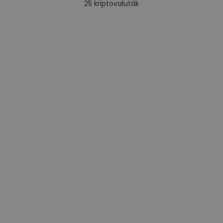
25
kriptovaluták