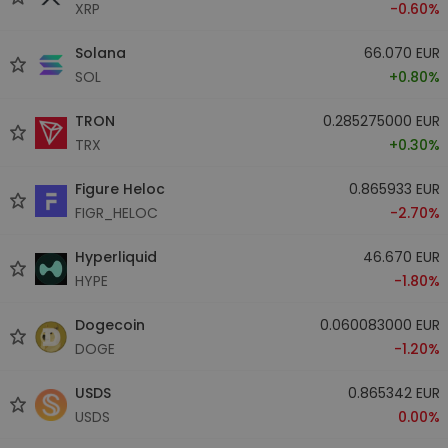
XRP
-0.60%
Solana
66.070 EUR
SOL
+0.80%
TRON
0.285275000 EUR
TRX
+0.30%
Figure Heloc
0.865933 EUR
FIGR_HELOC
-2.70%
Hyperliquid
46.670 EUR
HYPE
-1.80%
Dogecoin
0.060083000 EUR
DOGE
-1.20%
USDS
0.865342 EUR
USDS
0.00%