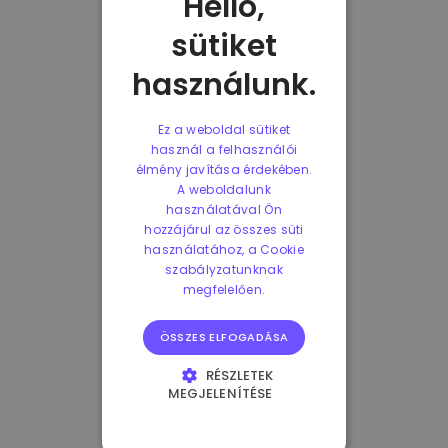
Helló,
sütiket
használunk.
Ez a weboldal sütiket
használ a felhasználói
élmény javítása érdekében.
A weboldalunk
használatával Ön
hozzájárul az összes süti
használatához, a Cookie
szabályzatunknak
megfelelően.
ÖSSZES ELFOGADÁSA
RÉSZLETEK
MEGJELENÍTÉSE
ELENGEDHETETLENÜL
SZÜKSÉGES