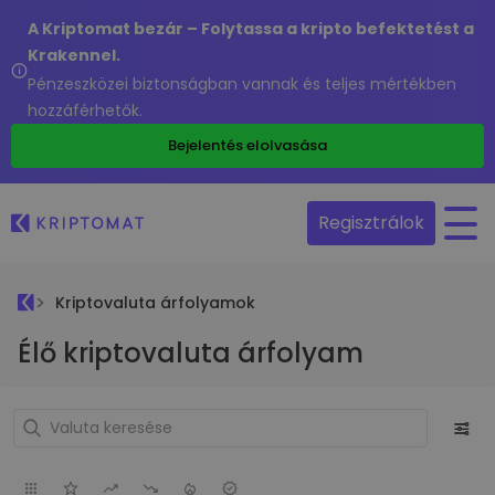
A Kriptomat bezár – Folytassa a kripto befektetést a
Krakennel.
Pénzeszközei biztonságban vannak és teljes mértékben
hozzáférhetők.
Bejelentés elolvasása
Regisztrálok
Kriptovaluta árfolyamok
Élő kriptovaluta árfolyam