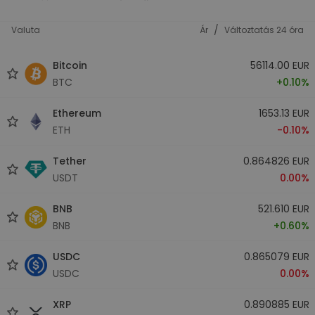
/
Valuta
Ár
Változtatás 24 óra
Bitcoin
56114.00 EUR
BTC
+0.10%
Ethereum
1653.13 EUR
ETH
-0.10%
Tether
0.864826 EUR
USDT
0.00%
BNB
521.610 EUR
BNB
+0.60%
USDC
0.865079 EUR
USDC
0.00%
XRP
0.890885 EUR