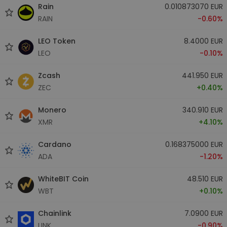
Rain
0.010873070 EUR
RAIN
-0.60%
LEO Token
8.4000 EUR
LEO
-0.10%
Zcash
441.950 EUR
ZEC
+0.40%
Monero
340.910 EUR
XMR
+4.10%
Cardano
0.168375000 EUR
ADA
-1.20%
WhiteBIT Coin
48.510 EUR
WBT
+0.10%
Chainlink
7.0900 EUR
LINK
-0.90%