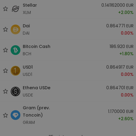
Stellar
0.141162000 EUR
XLM
+2.00%
Dai
0.864771 EUR
DAI
0.00%
Bitcoin Cash
186.920 EUR
BCH
+1.80%
USD1
0.864917 EUR
USD1
0.00%
Ethena USDe
0.864701 EUR
USDE
0.00%
Gram (prev.
1.170000 EUR
Toncoin)
+2.60%
GRAM