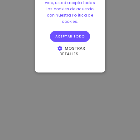
web, usted acepta todas
las cookies de acuerdo
con nuestra Política de
cookies.
ACEPTAR TODO
MOSTRAR
DETALLES
COOKIES
ESTRICTAMENTE
NECESARIAS
COOKIES DE
RENDIMIENTO
COOKIES DE
PREFERENCIAS
COOKIES DE
FUNCIONALIDAD