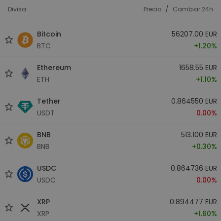
/
Divisa
Precio
Cambiar 24h
Bitcoin
56207.00 EUR
BTC
+1.20%
Ethereum
1658.55 EUR
ETH
+1.10%
Tether
0.864550 EUR
USDT
0.00%
BNB
513.100 EUR
BNB
+0.30%
USDC
0.864736 EUR
USDC
0.00%
XRP
0.894477 EUR
XRP
+1.60%