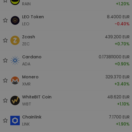
RAIN
+1.20%
LEO Token
8.4000 EUR
LEO
-0.40%
Zcash
439.200 EUR
ZEC
+0.70%
Cardano
0.173811000 EUR
ADA
+0.90%
Monero
329.370 EUR
XMR
+3.40%
WhiteBIT Coin
48.620 EUR
WBT
+1.10%
Chainlink
7.1700 EUR
LINK
+1.90%