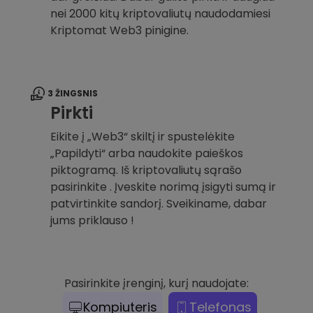
nei 2000 kitų kriptovaliutų naudodamiesi
Kriptomat Web3 pinigine.
3 ŽINGSNIS
Pirkti
Eikite į „Web3“ skiltį ir spustelėkite
„Papildyti“ arba naudokite paieškos
piktogramą. Iš kriptovaliutų sąrašo
pasirinkite . Įveskite norimą įsigyti sumą ir
patvirtinkite sandorį. Sveikiname, dabar
jums priklauso !
Pasirinkite įrenginį, kurį naudojate:
Kompiuteris
Telefonas