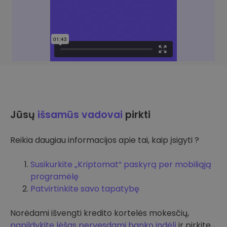
Jūsų
išsamūs vadovai
pirkti
Reikia daugiau informacijos apie tai, kaip įsigyti ?
Susikurkite „Kriptomat“ paskyrą per mobiliąją
programėlę
Patvirtinkite savo tapatybę
Norėdami išvengti kredito kortelės mokesčių,
papildykite lėšas pervesdami banko indėlį
ir pirkite ,