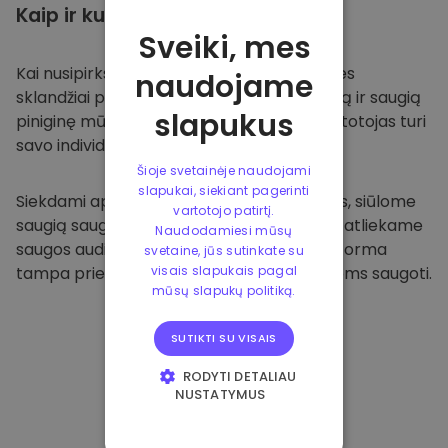
Kaip ir kur
saugoti
Sveiki, mes
Kai nusipirksite
Kriptomat platformoje
, mes
naudojame
sklandžiai pervesime valiutą į jūsų specialią ir saugią
slapukus
piniginę mūsų platformoje. Kiekvienas vartotojas turi
savo individualią piniginę.
Šioje svetainėje naudojami
slapukai, siekiant pagerinti
Siekdami apsaugoti savo klientus ir jų lėšas, siūlome
vartotojo patirtį.
saugią saugyklą neprisijungus ir reguliariai atliekame
Naudodamiesi mūsų
saugos auditus. Dėl šio požiūrio mūsų platforma
svetaine, jūs sutinkate su
tampa prieglobsčiu ir kitoms kriptovaliutoms saugoti.
visais slapukais pagal
mūsų slapukų politiką.
SUTIKTI SU VISAIS
RODYTI DETALIAU
NUSTATYMUS
BŪTINIEJI