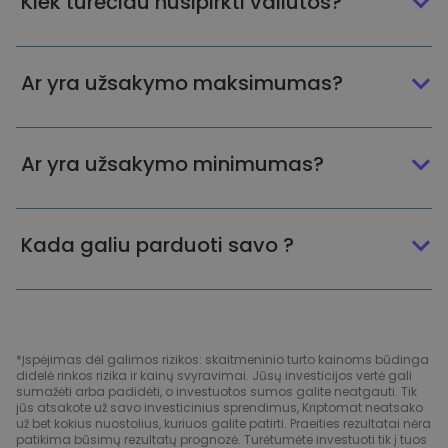
Kiek turėčiau nusipirkti valiutos?
Ar yra užsakymo maksimumas?
Ar yra užsakymo minimumas?
Kada galiu parduoti savo ?
*Įspėjimas dėl galimos rizikos: skaitmeninio turto kainoms būdinga
didelė rinkos rizika ir kainų svyravimai. Jūsų investicijos vertė gali
sumažėti arba padidėti, o investuotos sumos galite neatgauti. Tik
jūs atsakote už savo investicinius sprendimus, Kriptomat neatsako
už bet kokius nuostolius, kuriuos galite patirti. Praeities rezultatai nėra
patikima būsimų rezultatų prognozė. Turėtumėte investuoti tik į tuos