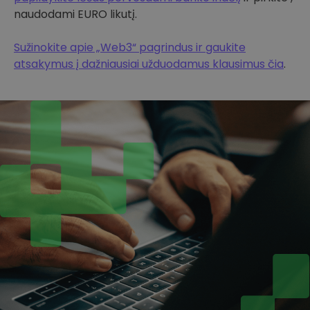
naudodami EURO likutį.
Sužinokite apie „Web3“ pagrindus ir gaukite
atsakymus į dažniausiai užduodamus klausimus čia
.