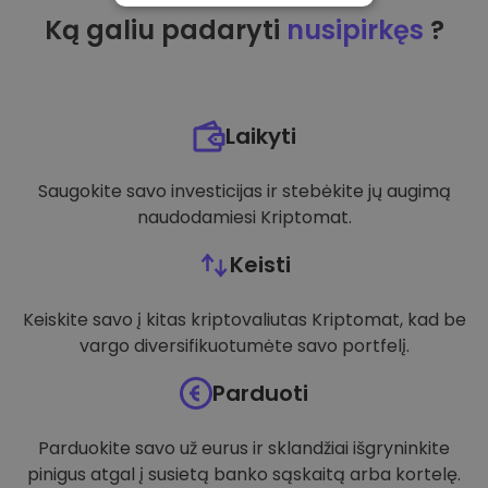
Ką galiu padaryti
nusipirkęs
?
VEIKIMĄ GERINANTYS
TIKSLINIAI
FUNKCINIAI
Laikyti
Saugokite savo investicijas ir stebėkite jų augimą
naudodamiesi Kriptomat.
Keisti
Keiskite savo į kitas kriptovaliutas Kriptomat, kad be
vargo diversifikuotumėte savo portfelį.
Parduoti
Parduokite savo už eurus ir sklandžiai išgryninkite
pinigus atgal į susietą banko sąskaitą arba kortelę.