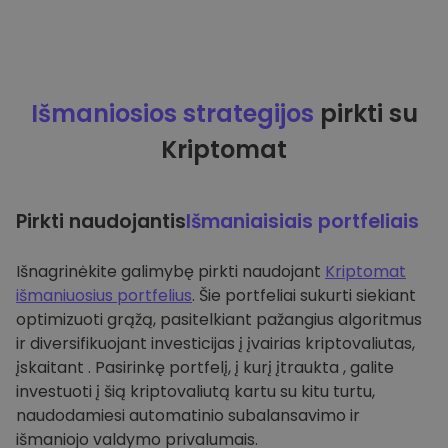
Išmaniosios strategijos
pirkti su
Kriptomat
Pirkti naudojantis
Išmaniaisiais portfeliais
Išnagrinėkite galimybę pirkti naudojant
Kriptomat
išmaniuosius portfelius
. Šie portfeliai sukurti siekiant
optimizuoti grąžą, pasitelkiant pažangius algoritmus
ir diversifikuojant investicijas į įvairias kriptovaliutas,
įskaitant . Pasirinkę portfelį, į kurį įtraukta , galite
investuoti į šią kriptovaliutą kartu su kitu turtu,
naudodamiesi automatinio subalansavimo ir
išmaniojo valdymo privalumais.