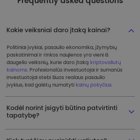
Frequently asked questions
Kokie veiksniai daro įtaką kainai?
Politiniai įvykiai, pasaulio ekonomika, įžymybių
paskatinimai ir rinkos naujienos yra vieni iš
daugelio veiksnių, kurie daro įtaką
kriptovaliutų
kainoms
. Profesionalūs investuotojai ir sumanūs
investuotojai stebi šiuos realaus pasaulio
įvykius, kad galėtų numatyti
kainų pokyčius
.
Kodėl norint įsigyti būtina patvirtinti
tapatybę?