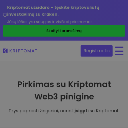
Kriptomat užsidaro – tęskite kriptovaliutų
investavimą su Kraken.
Jūsų lėšos yra saugios ir visiškai prieinamos.
Skaityti pranešimą
Registruotis
Pirkimas su Kriptomat
Web3 pinigine
Trys paprasti žingsniai, norint
įsigyti
su Kriptomat: