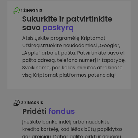
1 ŽINGSNIS
Sukurkite ir patvirtinkite
savo
paskyrą
Atsisiųskite programėlę Kriptomat.
Užsiregistruokite naudodamiesi „Google“,
„Apple“ arba el. paštu. Patvirtinkite savo el.
pašto adresą, telefono numerį ir tapatybę.
Sveikiname, per kelias minutes atrakinote
visą Kriptomat platformos potencialą!
2 ŽINGSNIS
Pridėti
fondus
Įneškite banko indėlį arba naudokite
kredito kortelę, kad lėšos būtų papildytos
dar greičiau. Dabar galite pirkti ir daugiau