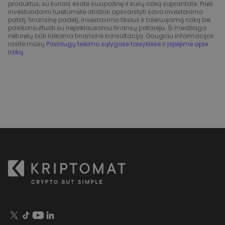
produktus, su kuriais esate susipažinę ir kurių riziką suprantate. Prieš
investuodami turėtumėte atidžiai apsvarstyti savo investavimo
patirtį, finansinę padėtį, investavimo tikslus ir toleruojamą riziką bei
pasikonsultuoti su nepriklausomu finansų patarėju. Ši medžiaga
neturėtų būti laikoma finansine konsultacija. Daugiau informacijos
rasite mūsų
Paslaugų teikimo sąlygose taisyklėse
ir
Įspėjime apie
riziką
.