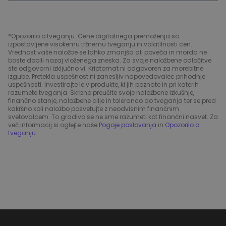
*Opozorilo o tveganju: Cene digitalnega premoženja so
izpostavljene visokemu tržnemu tveganju in volatilnosti cen.
Vrednost vaše naložbe se lahko zmanjša ali poveča in morda ne
boste dobili nazaj vloženega zneska. Za svoje naložbene odločitve
ste odgovorni izključno vi. Kriptomat ni odgovoren za morebitne
izgube. Pretekla uspešnost ni zanesljiv napovedovalec prihodnje
uspešnosti. Investirajte le v produkte, ki jih poznate in pri katerih
razumete tveganja. Skrbno preučite svoje naložbene izkušnje,
finančno stanje, naložbene cilje in toleranco do tveganja ter se pred
kakršno koli naložbo posvetujte z neodvisnim finančnim
svetovalcem. To gradivo se ne sme razumeti kot finančni nasvet. Za
več informacij si oglejte naše
Pogoje poslovanja
in
Opozorilo o
tveganju
.