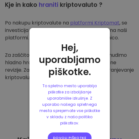
Kje in kako
hraniti
kriptovaluto ?
Po nakupu kriptovalute na
platformi Kriptomat
, se
investicija prenese v vašo varno denarnico na naši
platformi. Vsak uporabnik ima svojo denarnico.
Hej,
Za zaščito naših strank in njihovih sredstev nudimo
uporabljamo
hladno hrambo ter redno izvajamo varnostne
piškotke.
revizije. Zato je naša platforma varna za shranjevanje
kriptovalute in ostalih kripto naložb.
To spletno mesto uporablja
piškotke za izboljšanje
uporabniške izkušnje. Z
uporabo našega spletnega
mesta sprejemate vse piškotke
v skladu z našo politiko
piškotkov.
DOVOLI PIŠKOTKE