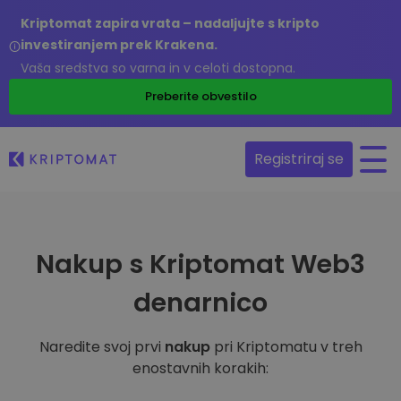
Kriptomat zapira vrata – nadaljujte s kripto
investiranjem prek Krakena.
Vaša sredstva so varna in v celoti dostopna.
Preberite obvestilo
Registriraj se
Nakup s Kriptomat Web3
denarnico
Naredite svoj prvi
nakup
pri Kriptomatu v treh
enostavnih korakih: