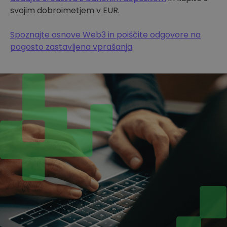
svojim dobroimetjem v EUR.
Spoznajte osnove Web3 in poiščite odgovore na
pogosto zastavljena vprašanja
.