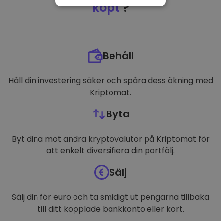
NÖDVÄNDIGT
köpt
?
PRESTANDA
INRIKTNING
Behåll
FUNKTIONER
Håll din investering säker och spåra dess ökning med
Kriptomat.
Byta
Byt dina mot andra kryptovalutor på Kriptomat för
att enkelt diversifiera din portfölj.
Sälj
Sälj din för euro och ta smidigt ut pengarna tillbaka
till ditt kopplade bankkonto eller kort.