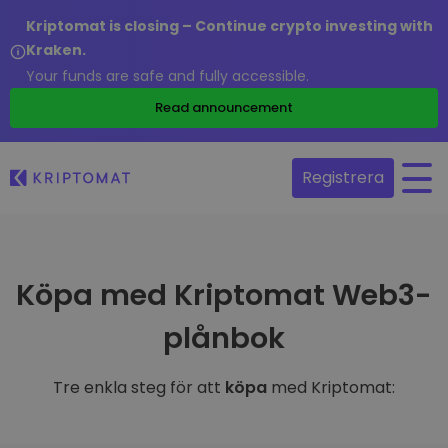
Kriptomat is closing – Continue crypto investing with
Kraken.
Your funds are safe and fully accessible.
Read announcement
Registrera
Köpa med Kriptomat Web3-
plånbok
Tre enkla steg för att
köpa
med Kriptomat: