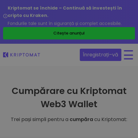
Kriptomat se închide – Continuă să investești în
cripto cu Kraken.
Fondurile tale sunt în siguranță și complet accesibile.
Citește anunțul
Înregistrați–vă
Cumpărare cu Kriptomat
Web3 Wallet
Trei pași simpli pentru a
cumpăra
cu Kriptomat: