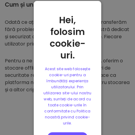
Cum și unde să
stocați
Hei,
Odată ce ați cumpărat pe
Kriptomat
, îl transferăm
folosim
fără probleme în portofelul dumneavoastră dedicat
și securizat din cadrul platformei noastre. Fiecare
cookie-
utilizator primește un portofel individual.
uri.
Pentru a ne proteja clienții și fondurile lor, oferim o
stocare offline sigură și efectuăm audituri de
Acest site web folosește
securitate regulate. Această abordare face ca
cookie-uri pentru a
îmbunătăți experiența
platforma noastră să fie un paradis pentru stocarea
utilizatorului. Prin
și a altor criptomonede.
utilizarea site-ului nostru
web, sunteți de acord cu
toate cookie-urile în
conformitate cu Politica
noastră privind cookie-
urile.