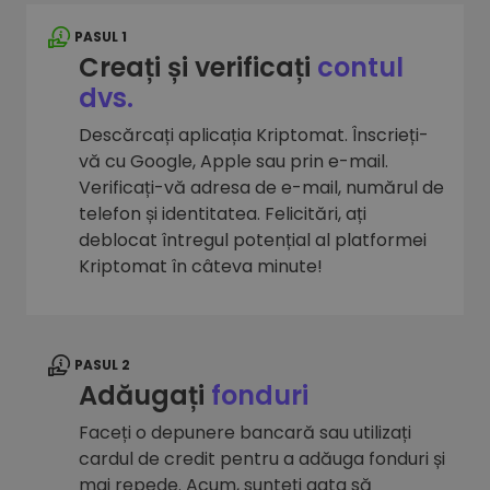
PASUL 1
Creați și verificați
contul
dvs.
Descărcați aplicația Kriptomat. Înscrieți-
vă cu Google, Apple sau prin e-mail.
Verificați-vă adresa de e-mail, numărul de
telefon și identitatea. Felicitări, ați
deblocat întregul potențial al platformei
Kriptomat în câteva minute!
PASUL 2
Adăugați
fonduri
Faceți o depunere bancară sau utilizați
cardul de credit pentru a adăuga fonduri și
mai repede. Acum, sunteți gata să