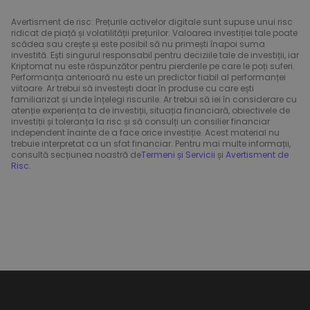
Avertisment de risc: Prețurile activelor digitale sunt supuse unui risc
ridicat de piață și volatilității prețurilor. Valoarea investiției tale poate
scădea sau crește și este posibil să nu primești înapoi suma
investită. Ești singurul responsabil pentru deciziile tale de investiții, iar
Kriptomat nu este răspunzător pentru pierderile pe care le poți suferi.
Performanța anterioară nu este un predictor fiabil al performanței
viitoare. Ar trebui să investești doar în produse cu care ești
familiarizat și unde înțelegi riscurile. Ar trebui să iei în considerare cu
atenție experiența ta de investiții, situația financiară, obiectivele de
investiții și toleranța la risc și să consulți un consilier financiar
independent înainte de a face orice investiție. Acest material nu
trebuie interpretat ca un sfat financiar. Pentru mai multe informații,
consultă secțiunea noastră de
Termeni și Servicii
și
Avertisment de
Risc
.