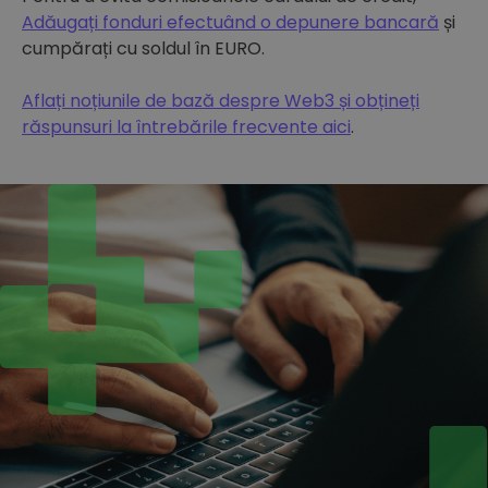
Adăugați fonduri efectuând o depunere bancară
și
cumpărați cu soldul în EURO.
Aflați noțiunile de bază despre Web3 și obțineți
răspunsuri la întrebările frecvente aici
.