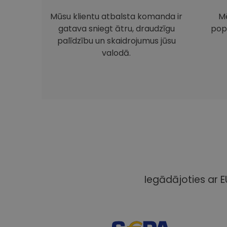
Mūsu klientu atbalsta komanda ir
Mē
gatava sniegt ātru, draudzīgu
pop
palīdzību un skaidrojumus jūsu
valodā.
Iegādājoties ar E