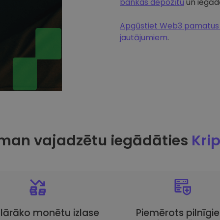
bankas depozītu
un iegādā
Apgūstiet Web3 pamatus u
jautājumiem
.
man vajadzētu iegādāties
Kri
lārāko monētu izlase
Piemērots pilnīgi