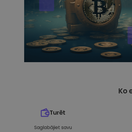
Ko 
Turēt
Saglabājiet savu