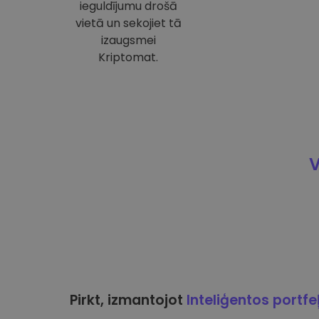
ieguldījumu drošā
vietā un sekojiet tā
izaugsmei
Kriptomat.
V
Pirkt, izmantojot
Inteliģentos portfe