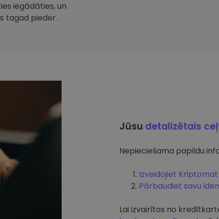
ties iegādāties, un
s tagad pieder .
Jūsu
detalizētais ce
Nepieciešama papildu info
Izveidojiet Kriptomat
Pārbaudiet savu ident
Lai izvairītos no kredītk