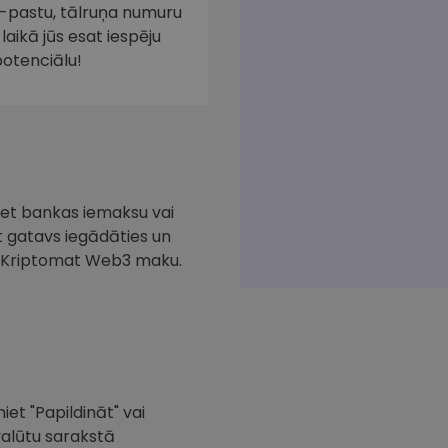
e-pastu, tālruņa numuru
laikā jūs esat iespēju
potenciālu!
iciet bankas iemaksu vai
at gatavs iegādāties un
ar Kriptomat Web3 maku.
iet "Papildināt" vai
valūtu sarakstā