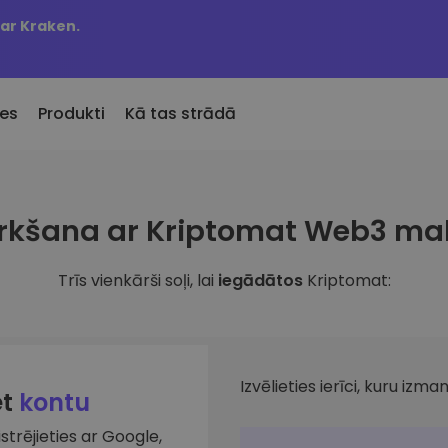
 ar Kraken.
es
Produkti
Kā tas strādā
KriptoEarn
Brīdin
irkšana ar Kriptomat Web3 ma
Pievienotie
Nopelniet atlīdzību par savu
Jūsu iec
Kriptomat pievienotie žetoni
kriptovalūtu
atjaunin
Trīs vienkārši soļi, lai
iegādātos
Kriptomat:
 būtu nopircis 100 €
Seifs
Aktīvi
bā…
ru
Uzkrājiet kriptovalūtu nākotnei
Atklājiet
en vērtība būtu
Portfeļ
Atkārtotie pirkumi
Viedas a
Regulāri plānotie ieguldījumi (DCA)
veiktspēj
Izvēlieties ierīci, kuru izman
et
kontu
istrējieties ar Google,
lūtu