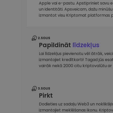
maks
Apple vai e-pastu. Apstipriniet savu 
un identitāti. Apsveicam, dažu minūšu 
Ieguldījumu palīgs
izmantot visu Kriptomat platformas 
Atrodi savu kripto stratēģiju
2.SOLIS
Papildināt
līdzekļus
Lai līdzekļus pievienotu vēl ātrāk, ve
izmantojiet kredītkarti! Tagad jūs es
vairāk nekā 2000 citu kriptovalūtu 
3.SOLIS
Pirkt
Dodieties uz sadaļu Web3 un noklikšķin
izmantojiet meklēšanas ikonu. Kripto