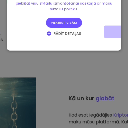
piekrītat visu sīkfailu izmantošanai saskaņā ar mūsu
sīkfailu politiku.
PIEKRIST VISĀM
t
RĀDĪT DETAĻAS
ūs
STRIKTI NEPIECIEŠAMIE
VEIKTSPĒJAS
MĒRĶA
FUNKCIONALITĀTES
Kā un kur
glabāt
Kad esat iegādājies
Kript
maku mūsu platformā. Katr