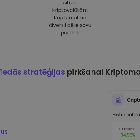
citām
kriptovalūtām
Kriptomat un
diversificējie savu
portfeli.
iedās stratēģijas
pirkšanai Kriptom
ļus