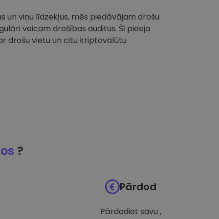
tus un viņu līdzekļus, mēs piedāvājam drošu
ulāri veicam drošības auditus. Šī pieeja
 drošu vietu un citu kriptovalūtu
jos
?
Pārdod
Pārdodiet savu ,