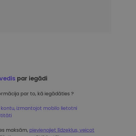
ļvedis
par iegādi
rmācija par to, kā iegādāties ?
 kontu, izmantojot mobilo lietotni
itāti
artes maksām,
pievienojiet līdzekļus, veicot