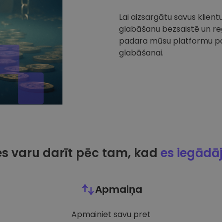
Lai aizsargātu savus klien
glabāšanu bezsaistē un reg
padara mūsu platformu par
glabāšanai.
es varu darīt pēc tam, kad
es iegādā
Apmaiņa
Apmainiet savu pret