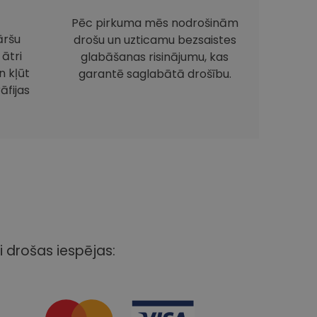
Pēc pirkuma mēs nodrošinām
āršu
drošu un uzticamu bezsaistes
 ātri
glabāšanas risinājumu, kas
 kļūt
garantē saglabātā drošību.
āfijas
i drošas iespējas: