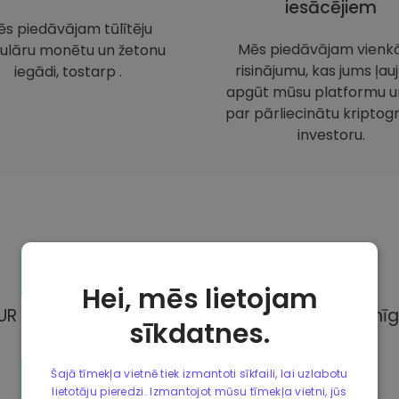
iesācējiem
s piedāvājam tūlītēju
Mēs piedāvājam vienk
ulāru monētu un žetonu
risinājumu, kas jums ļauj
iegādi, tostarp .
apgūt mūsu platformu un
par pārliecinātu kriptogr
investoru.
Maksājuma
metodes
Hei, mēs lietojam
UR Kriptomat, Jums ir pieejamas dažādas pilnīg
sīkdatnes.
Šajā tīmekļa vietnē tiek izmantoti sīkfaili, lai uzlabotu
lietotāju pieredzi. Izmantojot mūsu tīmekļa vietni, jūs