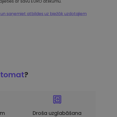
jieties ar savu EURO atlikumu.
n saņemiet atbildes uz biežāk uzdotajiem
ptomat
?
em
Droša uzglabāšana