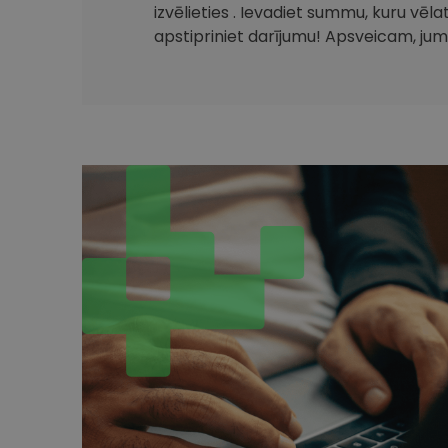
izvēlieties . Ievadiet summu, kuru vēla
apstipriniet darījumu! Apsveicam, jum