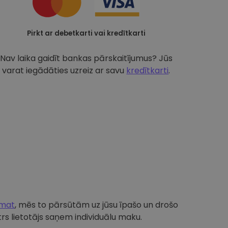
Pirkt ar debetkarti vai kredītkarti
Nav laika gaidīt bankas pārskaitījumus? Jūs
varat iegādāties uzreiz ar savu
kredītkarti
.
omat
, mēs to pārsūtām uz jūsu īpašo un drošo
s lietotājs saņem individuālu maku.