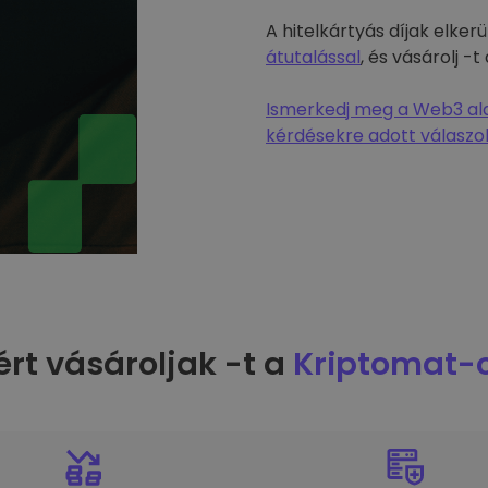
A hitelkártyás díjak elke
átutalással
, és vásárolj 
Ismerkedj meg a Web3 alap
kérdésekre adott válaszok
ért vásároljak -t a
Kriptomat-