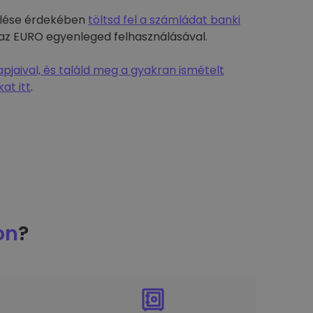
rülése érdekében
töltsd fel a számládat banki
-t az EURO egyenleged felhasználásával.
jaival, és találd meg a gyakran ismételt
at itt
.
on
?