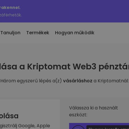
Krakennel.
záférhetők.
Tanuljon
Termékek
Hogyan működik
 eladás
lása a Kriptomat Web3 pénztá
en hozzáadott
KriptoEarn
 300 kriptovaluta
n hozzáadott tokenek a
Kapj jutalmakat a kriptod után
maton
Három egyszerű lépés a(z)
vásárláshoz
a Kriptomatnál:
Trezor
nne akkor, ha 100 €
rosítási
Takaríts meg kriptot a jövődért
ben vásároltam volna…
nnyit érne
Ismétlődő vásárlás
fóliók
Rendszeresen ütemezett
való befektetés
Válassza ki a használt
befektetések (DCA)
zolása
eszközt:
ztárca
gisztrálj Google, Apple
s egyszerű