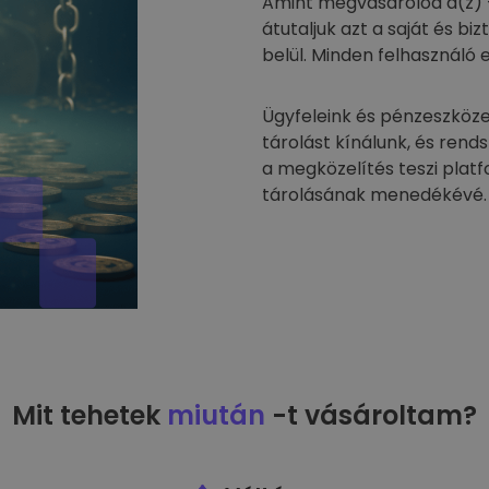
Amint megvásárolod a(z) 
átutaljuk azt a saját és 
belül. Minden felhasználó 
Ügyfeleink és pénzeszköze
tárolást kínálunk, és rend
a megközelítés teszi plat
tárolásának menedékévé.
Mit tehetek
miután
-t vásároltam?