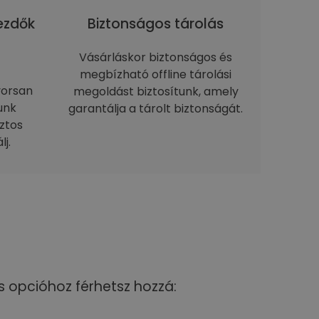
kezdők
Biztonságos tárolás
Vásárláskor biztonságos és
megbízható offline tárolási
yorsan
megoldást biztosítunk, amely
unk
garantálja a tárolt biztonságát.
ztos
j.
s opcióhoz férhetsz hozzá: