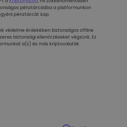
-t a
Kriptomaton
, mi zökkenőmentesen
biztonságos pénztárcádba a platformunkon
egyéni pénztárcát kap.
ik védelme érdekében biztonságos offline
szeres biztonsági ellenőrzéseket végzünk. Ez
formunkat a(z) és más kriptovaluták