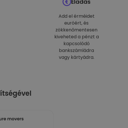
Eladás
Add el érméidet
euróért, és
zökkenőmentesen
kiveheted a pénzt a
kapcsolódó
bankszámládra
vagy kártyádra.
ítségével