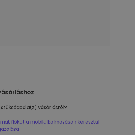
ásárláshoz
 szükséged a(z) vásárlásról?
omat fiókot a mobilalkalmazáson keresztül
gazolása