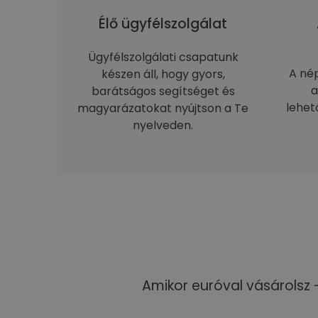
Élő ügyfélszolgálat
Ügyfélszolgálati csapatunk
A né
készen áll, hogy gyors,
a
barátságos segítséget és
lehet
magyarázatokat nyújtson a Te
nyelveden.
Amikor euróval vásárolsz 