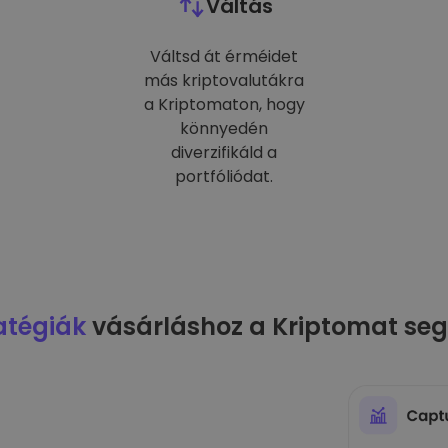
Váltás
Váltsd át érméidet
más kriptovalutákra
a Kriptomaton, hogy
könnyedén
diverzifikáld a
portfóliódat.
atégiák
vásárláshoz a Kriptomat seg