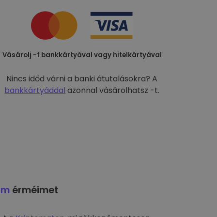
Vásárolj -t bankkártyával vagy hitelkártyával
Nincs időd várni a banki átutalásokra? A
bankkártyáddal
azonnal vásárolhatsz -t.
am
érméimet