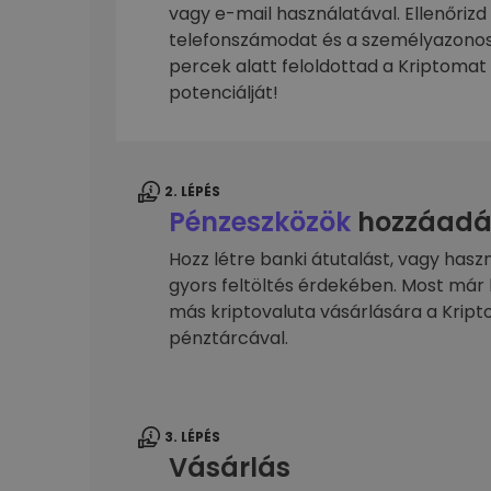
kriptotárca
vagy e-mail használatával. Ellenőrizd
telefonszámodat és a személyazonos
percek alatt feloldottad a Kriptomat 
potenciálját!
2. LÉPÉS
Pénzeszközök
hozzáadá
Hozz létre banki átutalást, vagy hasz
gyors feltöltés érdekében. Most már 
más kriptovaluta vásárlására a Kri
pénztárcával.
3. LÉPÉS
Vásárlás