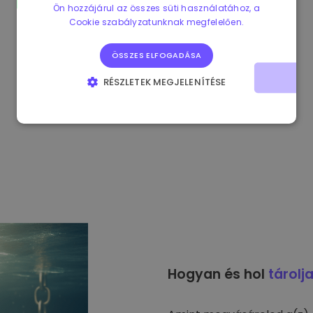
Ön hozzájárul az összes süti használatához, a
Cookie szabályzatunknak megfelelően.
ÖSSZES ELFOGADÁSA
RÉSZLETEK MEGJELENÍTÉSE
ELENGEDHETETLENÜL SZÜKSÉGES
TELJESÍTMÉNY
CÉLZÁS
FUNKCIONALITÁS
Hogyan és hol
tárolj