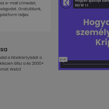
 az e-mail címedet,
ságodat. Gratulálunk,
platform teljes
sa
náld a hitelkártyádat a
készen állsz a és 2000+
ptomat Web3