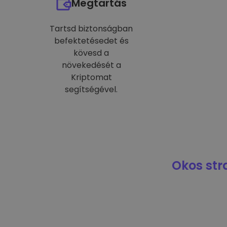
Megtartás
Tartsd biztonságban
befektetésedet és
kövesd a
növekedését a
Kriptomat
segítségével.
Okos str