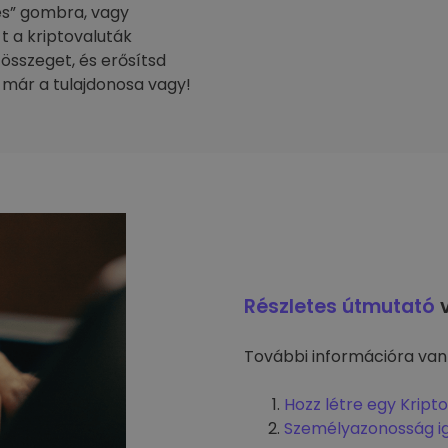
tés” gombra, vagy
-t a kriptovaluták
 összeget, és erősítsd
 már a tulajdonosa vagy!
Részletes útmutató
v
További információra van
Hozz létre egy Kript
Személyazonosság i