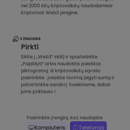
nei 2000 kitų kriptovaliutų naudodamiesi
Kriptomat Web3 pinigine.
3 ŽINGSNIS
Pirkti
Eikite į „Web3“ skiltį ir spustelėkite
„Papildyti“ arba naudokite paieškos
piktogramą. Iš kriptovaliutų sąrašo
pasirinkite . Įveskite norimą įsigyti sumą ir
patvirtinkite sandorį. Sveikiname, dabar
jums priklauso !
Pasirinkite įrenginį, kurį naudojate:
Kompiuteris
Telefonas