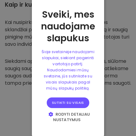
Kaip ir kur
saugoti
Sveiki, mes
Kai nusipirksite
Kriptomat platformoje
, mes
naudojame
sklandžiai pervesime valiutą į jūsų specialią ir saugią
slapukus
piniginę mūsų platformoje. Kiekvienas vartotojas turi
savo individualią piniginę.
Šioje svetainėje naudojami
slapukai, siekiant pagerinti
Siekdami apsaugoti savo klientus ir jų lėšas, siūlome
vartotojo patirtį.
saugią saugyklą neprisijungus ir reguliariai atliekame
Naudodamiesi mūsų
saugos auditus. Dėl šio požiūrio mūsų platforma
svetaine, jūs sutinkate su
tampa prieglobsčiu ir kitoms kriptovaliutoms saugoti.
visais slapukais pagal
mūsų slapukų politiką.
SUTIKTI SU VISAIS
RODYTI DETALIAU
NUSTATYMUS
BŪTINIEJI