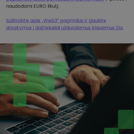
naudodami EURO likutį.
Sužinokite apie „Web3“ pagrindus ir gaukite
atsakymus į dažniausiai užduodamus klausimus čia
.