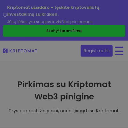
Kriptomat užsidaro – tęskite kriptovaliutų
investavimą su Kraken.
Jūsų lėšos yra saugios ir visiškai prieinamos.
Skaityti pranešimą
Registruotis
Pirkimas su Kriptomat
Web3 pinigine
Trys paprasti žingsniai, norint
įsigyti
su Kriptomat: