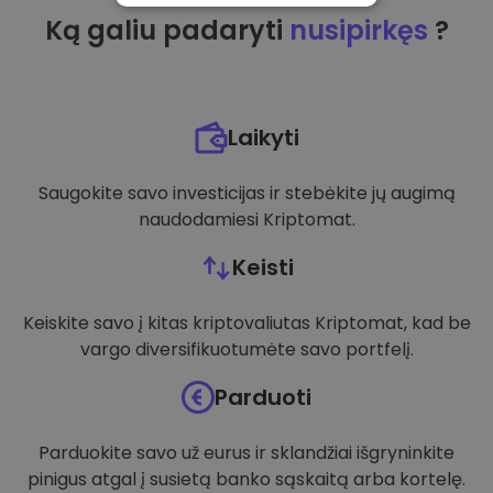
Ką galiu padaryti
nusipirkęs
?
VEIKIMĄ GERINANTYS
TIKSLINIAI
FUNKCINIAI
Laikyti
Saugokite savo investicijas ir stebėkite jų augimą
naudodamiesi Kriptomat.
Keisti
Keiskite savo į kitas kriptovaliutas Kriptomat, kad be
vargo diversifikuotumėte savo portfelį.
Parduoti
Parduokite savo už eurus ir sklandžiai išgryninkite
pinigus atgal į susietą banko sąskaitą arba kortelę.