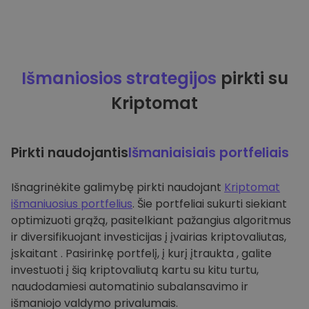
Išmaniosios strategijos
pirkti su
Kriptomat
Pirkti naudojantis
Išmaniaisiais portfeliais
Išnagrinėkite galimybę pirkti naudojant
Kriptomat
išmaniuosius portfelius
. Šie portfeliai sukurti siekiant
optimizuoti grąžą, pasitelkiant pažangius algoritmus
ir diversifikuojant investicijas į įvairias kriptovaliutas,
įskaitant . Pasirinkę portfelį, į kurį įtraukta , galite
investuoti į šią kriptovaliutą kartu su kitu turtu,
naudodamiesi automatinio subalansavimo ir
išmaniojo valdymo privalumais.