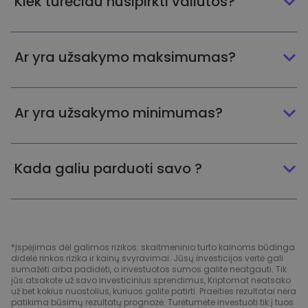
Kiek turėčiau nusipirkti valiutos?
Ar yra užsakymo maksimumas?
Ar yra užsakymo minimumas?
Kada galiu parduoti savo ?
*Įspėjimas dėl galimos rizikos: skaitmeninio turto kainoms būdinga
didelė rinkos rizika ir kainų svyravimai. Jūsų investicijos vertė gali
sumažėti arba padidėti, o investuotos sumos galite neatgauti. Tik
jūs atsakote už savo investicinius sprendimus, Kriptomat neatsako
už bet kokius nuostolius, kuriuos galite patirti. Praeities rezultatai nėra
patikima būsimų rezultatų prognozė. Turėtumėte investuoti tik į tuos