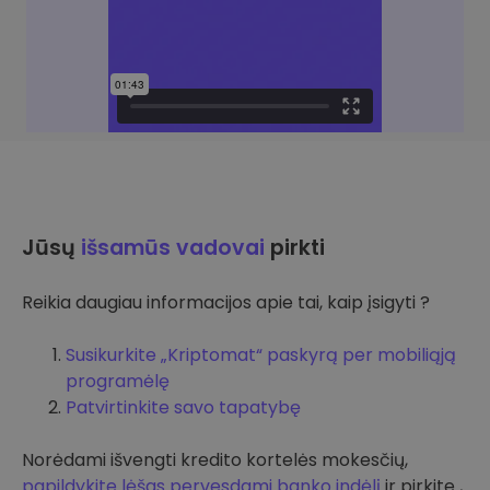
Jūsų
išsamūs vadovai
pirkti
Reikia daugiau informacijos apie tai, kaip įsigyti ?
Susikurkite „Kriptomat“ paskyrą per mobiliąją
programėlę
Patvirtinkite savo tapatybę
Norėdami išvengti kredito kortelės mokesčių,
papildykite lėšas pervesdami banko indėlį
ir pirkite ,