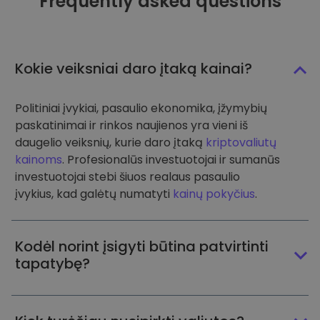
Frequently asked questions
Kokie veiksniai daro įtaką kainai?
Politiniai įvykiai, pasaulio ekonomika, įžymybių
paskatinimai ir rinkos naujienos yra vieni iš
daugelio veiksnių, kurie daro įtaką
kriptovaliutų
kainoms
. Profesionalūs investuotojai ir sumanūs
investuotojai stebi šiuos realaus pasaulio
įvykius, kad galėtų numatyti
kainų pokyčius
.
Kodėl norint įsigyti būtina patvirtinti
tapatybę?