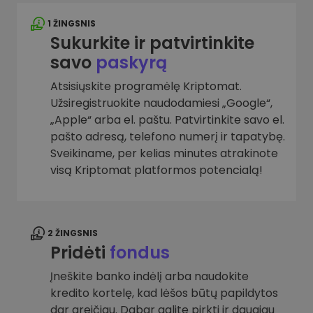
1 ŽINGSNIS
Sukurkite ir patvirtinkite
savo
paskyrą
Atsisiųskite programėlę Kriptomat.
Užsiregistruokite naudodamiesi „Google“,
„Apple“ arba el. paštu. Patvirtinkite savo el.
pašto adresą, telefono numerį ir tapatybę.
Sveikiname, per kelias minutes atrakinote
visą Kriptomat platformos potencialą!
2 ŽINGSNIS
Pridėti
fondus
Įneškite banko indėlį arba naudokite
kredito kortelę, kad lėšos būtų papildytos
dar greičiau. Dabar galite pirkti ir daugiau