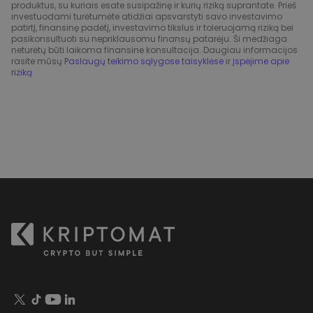
produktus, su kuriais esate susipažinę ir kurių riziką suprantate. Prieš
investuodami turėtumėte atidžiai apsvarstyti savo investavimo
patirtį, finansinę padėtį, investavimo tikslus ir toleruojamą riziką bei
pasikonsultuoti su nepriklausomu finansų patarėju. Ši medžiaga
neturėtų būti laikoma finansine konsultacija. Daugiau informacijos
rasite mūsų
Paslaugų teikimo sąlygose taisyklėse
ir
Įspėjime apie
riziką
.