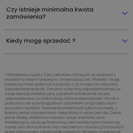
Czy istnieje minimalna kwota
zamówienia?
Kiedy mogę sprzedać ?
*Ostrzeżenie o ryzyku: Ceny aktywów cyfrowych są związane z
wysokim ryzykiem rynkowym i zmiennością cen. Wartość Twojej
inwestycji może spaść lub wzrosnąć, a Ty możesz nie odzyskać
zainwestowanej kwoty. Ponosisz wyłączną odpowiedzialność za
swoje decyzje inwestycyjne, a platforma Kriptomat nie jest
odpowiedzialna za żadne straty, które możesz ponieść. Wyniki z
przeszłości nie są wiarygodnym czynnikiem prognostycznym
przyszłych wyników. Powinieneś inwestować tylko w produkty, z
którymi jesteś zaznajomiony i takie, których ryzyko jest dla Ciebie
jasne. Należy dokładnie rozważyć swoje doświadczenie
inwestycyjne, sytuację finansową, cele inwestycyjne i tolerancję
ryzyka oraz skonsultować się z niezależnym doradcą finansowym
przed dokonaniem jakiejkolwiek inwestycji. Niniejszy materiał nie