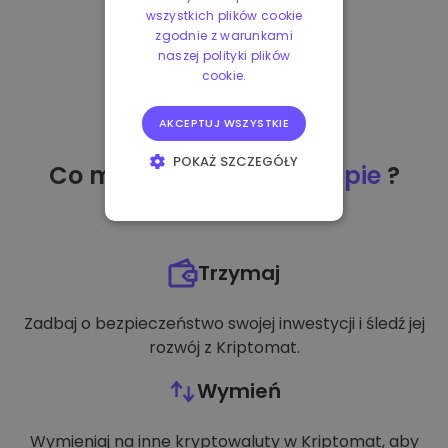
wszystkich plików cookie
zgodnie z warunkami
naszej polityki plików
cookie.
AKCEPTUJ WSZYSTKIE
POKAŻ SZCZEGÓŁY
Co mogę zrobić
po zakupie
?
NIEZBĘDNE
WYDAJNOŚĆ
Trzymaj
TARGETOWANIE
Zadbaj o bezpieczeństwo swojej inwestycji i śledź jej
FUNKCJONALNOŚĆ
rozwój z Kriptomat.
Wymień
Wymieniaj na inne kryptowaluty w Kriptomat, aby