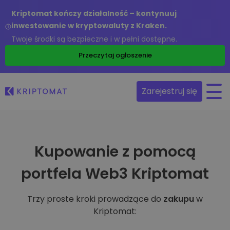
Kriptomat kończy działalność – kontynuuj
inwestowanie w kryptowaluty z Kraken.
Twoje środki są bezpieczne i w pełni dostępne.
Przeczytaj ogłoszenie
Zarejestruj się
Kupowanie z pomocą
portfela Web3 Kriptomat
Trzy proste kroki prowadzące do
zakupu
w
Kriptomat: