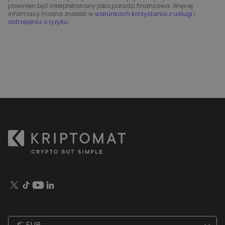
powinien być interpretowany jako porada finansowa. Więcej
informacji można znaleźć w
warunkach korzystania z usługi
i
ostrzeżeniu o ryzyku
.
€ EUR