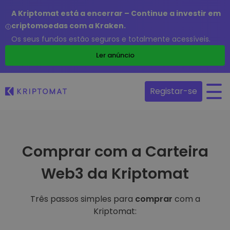
A Kriptomat está a encerrar – Continue a investir em
criptomoedas com a Kraken.
Os seus fundos estão seguros e totalmente acessíveis.
Ler anúncio
Registar-se
Comprar com a Carteira
Web3 da Kriptomat
Três passos simples para
comprar
com a
Kriptomat: