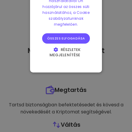
használatával Ön
hozzájárul az összes süti
használatához, a Cookie
szabályzatunknak
megfelelően.
ÖSSZES ELFOGADÁSA
Mit tehetek
miután
-t
RÉSZLETEK
MEGJELENÍTÉSE
vásároltam?
ELENGEDHETETLENÜL
SZÜKSÉGES
TELJESÍTMÉNY
Megtartás
CÉLZÁS
FUNKCIONALITÁS
Tartsd biztonságban befektetésedet és kövesd a
növekedését a Kriptomat segítségével.
Váltás