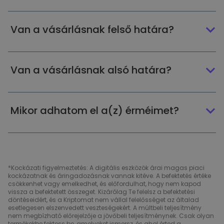
Van a vásárlásnak felső határa?
Van a vásárlásnak alsó határa?
Mikor adhatom el a(z) érméimet?
*Kockázati figyelmeztetés: A digitális eszközök árai magas piaci
kockázatnak és áringadozásnak vannak kitéve. A befektetés értéke
csökkenhet vagy emelkedhet, és előfordulhat, hogy nem kapod
vissza a befektetett összeget. Kizárólag Te felelsz a befektetési
döntéseidért, és a Kriptomat nem vállal felelősséget az általad
esetlegesen elszenvedett veszteségekért. A múltbeli teljesítmény
nem megbízható előrejelzője a jövőbeli teljesítménynek. Csak olyan
termékekbe fektess be, amelyeket ismersz, és ahol érted a