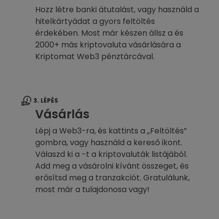
Hozz létre banki átutalást, vagy használd a
hitelkártyádat a gyors feltöltés
érdekében. Most már készen állsz a és
2000+ más kriptovaluta vásárlására a
Kriptomat Web3 pénztárcával.
3. LÉPÉS
Vásárlás
Lépj a Web3-ra, és kattints a „Feltöltés”
gombra, vagy használd a kereső ikont.
Válaszd ki a -t a kriptovaluták listájából.
Add meg a vásárolni kívánt összeget, és
erősítsd meg a tranzakciót. Gratulálunk,
most már a tulajdonosa vagy!