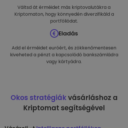
Váltsd át érméidet más kriptovalutákra a
Kriptomaton, hogy könnyedén diverzifikáld a
portfóliódat.
Eladás
Add el érméidet euróért, és zökkenőmentesen
kiveheted a pénzt a kapcsolódó bankszámládra
vagy kártyádra.
Okos stratégiák
vásárláshoz a
Kriptomat segítségével