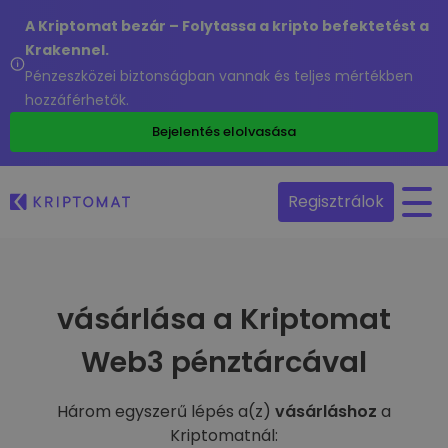
A Kriptomat bezár – Folytassa a kripto befektetést a
Krakennel.
Pénzeszközei biztonságban vannak és teljes mértékben
hozzáférhetők.
Bejelentés elolvasása
Regisztrálok
vásárlása a Kriptomat
Web3 pénztárcával
Három egyszerű lépés a(z)
vásárláshoz
a
Kriptomatnál: