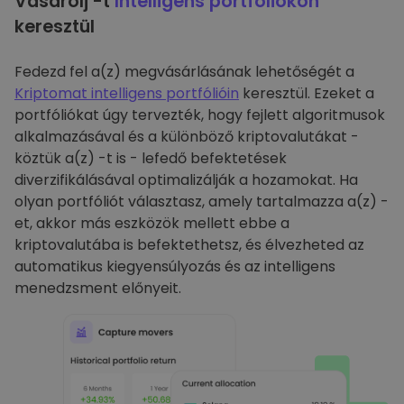
Vásárolj -t
Intelligens portfóliókon
keresztül
Fedezd fel a(z) megvásárlásának lehetőségét a
Kriptomat intelligens portfólióin
keresztül. Ezeket a
portfóliókat úgy tervezték, hogy fejlett algoritmusok
alkalmazásával és a különböző kriptovalutákat -
köztük a(z) -t is - lefedő befektetések
diverzifikálásával optimalizálják a hozamokat. Ha
olyan portfóliót választasz, amely tartalmazza a(z) -
et, akkor más eszközök mellett ebbe a
kriptovalutába is befektethetsz, és élvezheted az
automatikus kiegyensúlyozás és az intelligens
menedzsment előnyeit.