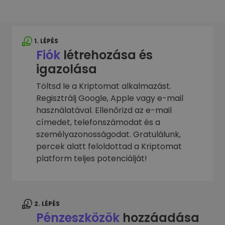
1. LÉPÉS
Fiók
létrehozása és
igazolása
Töltsd le a Kriptomat alkalmazást.
Regisztrálj Google, Apple vagy e-mail
használatával. Ellenőrizd az e-mail
címedet, telefonszámodat és a
személyazonosságodat. Gratulálunk,
percek alatt feloldottad a Kriptomat
platform teljes potenciálját!
2. LÉPÉS
Pénzeszközök
hozzáadása