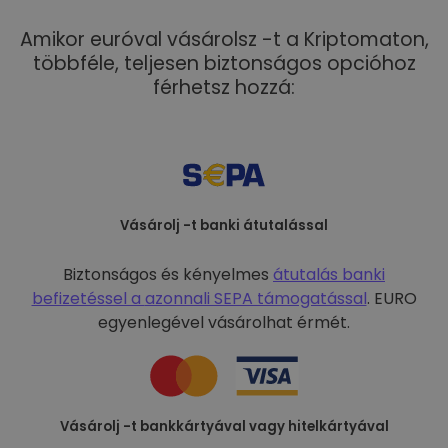
Amikor euróval vásárolsz -t a Kriptomaton,
többféle, teljesen biztonságos opcióhoz
férhetsz hozzá:
Vásárolj -t banki átutalással
Biztonságos és kényelmes
átutalás banki
befizetéssel a
azonnali SEPA támogatással
. EURO
egyenlegével vásárolhat érmét.
Vásárolj -t bankkártyával vagy hitelkártyával