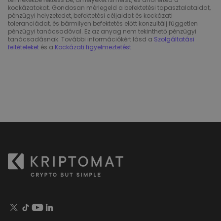
kockázatokat. Gondosan mérlegeld a befektetési tapasztalataidat,
pénzügyi helyzetedet, befektetési céljaidat és kockázati
toleranciádat, és bármilyen befektetés előtt konzultálj független
pénzügyi tanácsadóval. Ez az anyag nem tekinthető pénzügyi
tanácsadásnak. További információkért lásd a
Szolgáltatási
feltételeket
és a
Kockázati figyelmeztetést
.