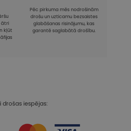
Pēc pirkuma mēs nodrošinām
āršu
drošu un uzticamu bezsaistes
 ātri
glabāšanas risinājumu, kas
 kļūt
garantē saglabātā drošību.
āfijas
i drošas iespējas: