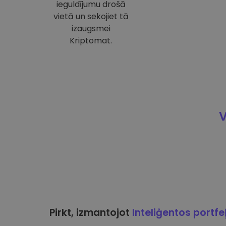
ieguldījumu drošā
vietā un sekojiet tā
izaugsmei
Kriptomat.
V
Pirkt, izmantojot
Inteliģentos portfe