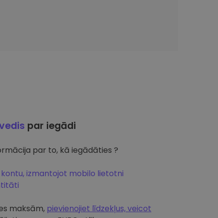
ļvedis
par iegādi
rmācija par to, kā iegādāties ?
 kontu, izmantojot mobilo lietotni
itāti
artes maksām,
pievienojiet līdzekļus, veicot