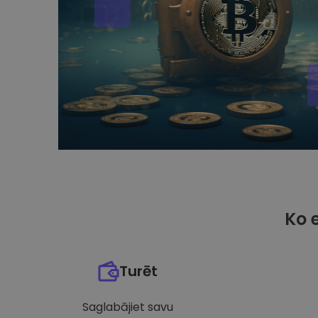
Ko 
Turēt
Saglabājiet savu