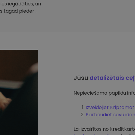
ties iegādāties, un
s tagad pieder .
Jūsu
detalizētais ce
Nepieciešama papildu info
Izveidojiet Kriptomat
Pārbaudiet savu ident
Lai izvairītos no kredītk