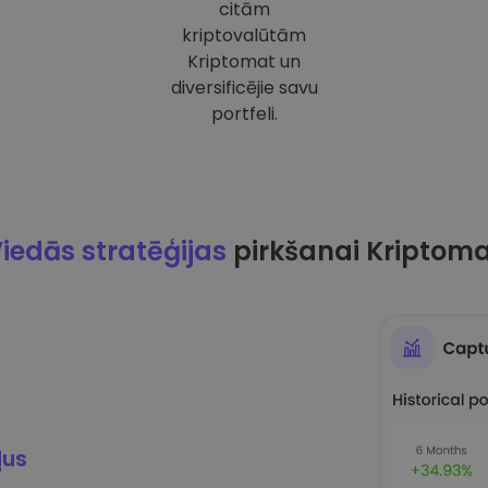
citām
kriptovalūtām
Kriptomat un
diversificējie savu
portfeli.
iedās stratēģijas
pirkšanai Kriptom
ļus