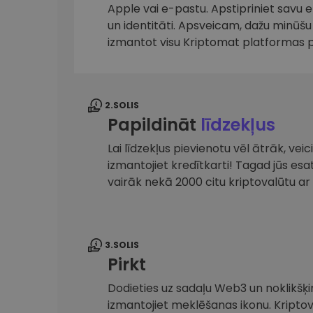
maks
Apple vai e-pastu. Apstipriniet savu 
un identitāti. Apsveicam, dažu minūšu 
Ieguldījumu palīgs
izmantot visu Kriptomat platformas 
Atrodi savu kripto stratēģiju
2.SOLIS
Papildināt
līdzekļus
Lai līdzekļus pievienotu vēl ātrāk, ve
izmantojiet kredītkarti! Tagad jūs es
vairāk nekā 2000 citu kriptovalūtu 
3.SOLIS
Pirkt
Dodieties uz sadaļu Web3 un noklikšķin
izmantojiet meklēšanas ikonu. Kripto