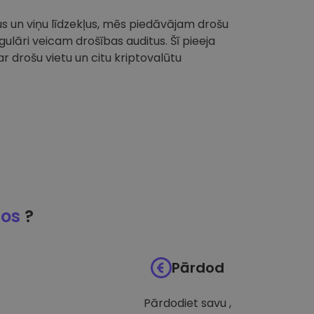
tus un viņu līdzekļus, mēs piedāvājam drošu
ulāri veicam drošības auditus. Šī pieeja
 drošu vietu un citu kriptovalūtu
jos
?
Pārdod
Pārdodiet savu ,