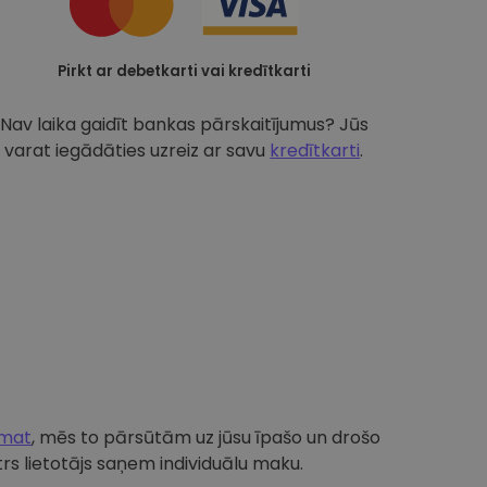
Pirkt ar debetkarti vai kredītkarti
Nav laika gaidīt bankas pārskaitījumus? Jūs
varat iegādāties uzreiz ar savu
kredītkarti
.
omat
, mēs to pārsūtām uz jūsu īpašo un drošo
s lietotājs saņem individuālu maku.