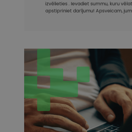
izvēlieties . Ievadiet summu, kuru vēla
apstipriniet darījumu! Apsveicam, jum