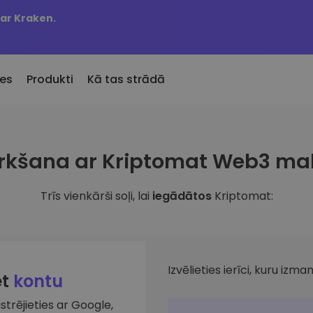
 ar Kraken.
es
Produkti
Kā tas strādā
KriptoEarn
Brīdin
irkšana ar Kriptomat Web3 ma
Pievienotie
Nopelniet atlīdzību par savu
Jūsu iec
Kriptomat pievienotie žetoni
kriptovalūtu
atjaunin
Trīs vienkārši soļi, lai
iegādātos
Kriptomat:
 būtu nopircis 100 €
Seifs
Aktīvi
bā…
ru
Uzkrājiet kriptovalūtu nākotnei
Atklājiet
en vērtība būtu
Portfeļ
Atkārtotie pirkumi
Viedas a
Regulāri plānotie ieguldījumi (DCA)
veiktspēj
Izvēlieties ierīci, kuru izman
et
kontu
istrējieties ar Google,
lūtu