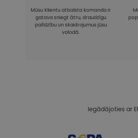
Mūsu klientu atbalsta komanda ir
Mē
gatava sniegt ātru, draudzīgu
pop
palīdzību un skaidrojumus jūsu
valodā.
Iegādājoties ar E