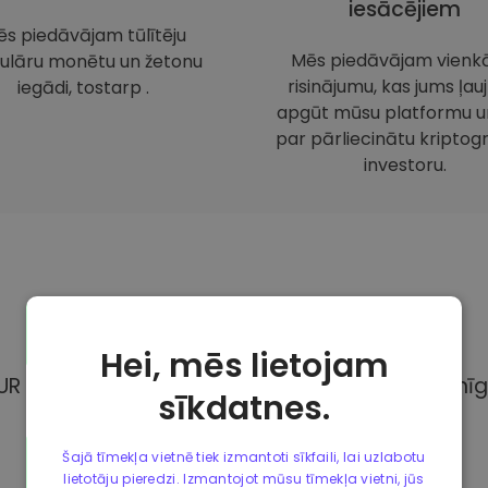
iesācējiem
s piedāvājam tūlītēju
Mēs piedāvājam vienk
ulāru monētu un žetonu
risinājumu, kas jums ļauj
iegādi, tostarp .
apgūt mūsu platformu un
par pārliecinātu kriptogr
investoru.
Maksājuma
metodes
Hei, mēs lietojam
UR Kriptomat, Jums ir pieejamas dažādas pilnīg
sīkdatnes.
Šajā tīmekļa vietnē tiek izmantoti sīkfaili, lai uzlabotu
lietotāju pieredzi. Izmantojot mūsu tīmekļa vietni, jūs