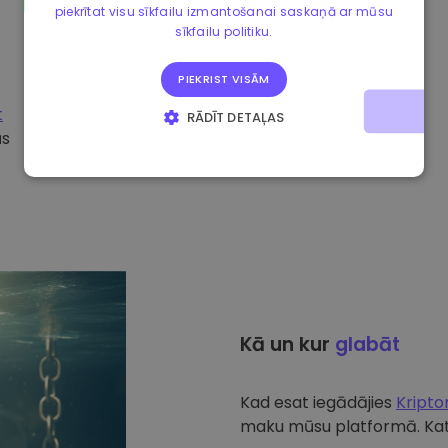
piekrītat visu sīkfailu izmantošanai saskaņā ar mūsu
sīkfailu politiku.
PIEKRIST VISĀM
t
RĀDĪT DETAĻAS
ūs
STRIKTI NEPIECIEŠAMIE
VEIKTSPĒJAS
MĒRĶA
FUNKCIONALITĀTES
Kā un kur
glabāt
Kad esat iegādājies
Kript
maku mūsu platformā. Katr