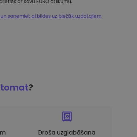
jieties ar savu EURO atlikumu.
n saņemiet atbildes uz biežāk uzdotajiem
ptomat
?
em
Droša uzglabāšana