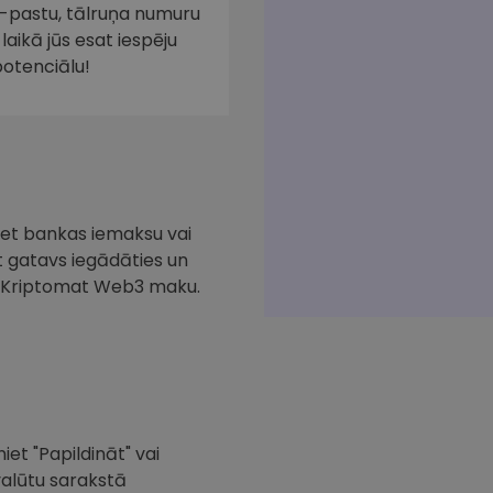
e-pastu, tālruņa numuru
laikā jūs esat iespēju
potenciālu!
iciet bankas iemaksu vai
at gatavs iegādāties un
ar Kriptomat Web3 maku.
iet "Papildināt" vai
valūtu sarakstā