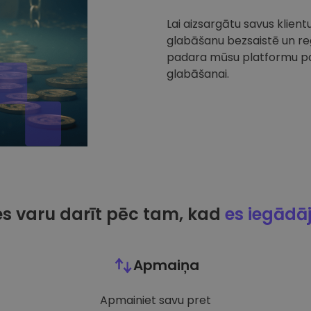
Lai aizsargātu savus klien
glabāšanu bezsaistē un reg
padara mūsu platformu par
glabāšanai.
es varu darīt pēc tam, kad
es iegādā
Apmaiņa
Apmainiet savu pret