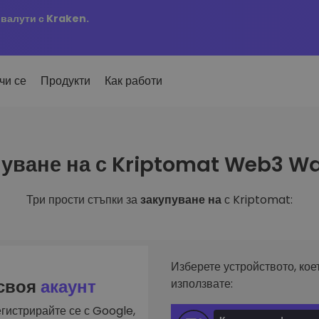
овалути с Kraken.
чи се
Продукти
Как работи
Сигн
уване на с Kriptomat Web3 Wa
ро добавени
Актуа
но добавени токени в
 на
KriptoEarn
любим
mat
Печелете награди с вашата
ти
криптовалута
Три прости стъпки за
закупуване на
с Kriptomat:
Разг
х купил за 100 €…
Откри
Трезор
 щеше да струва
ута
инвес
Спестете криптовалута за вашето
и
бъдеще
Анал
лиа
Интел
Повтаряща се печалба
Изберете устройството, кое
инвестиране
оптим
Редовно планирани инвестиции
 своя
акаунт
използвате:
(DCA)
гистрирайте се с Google,