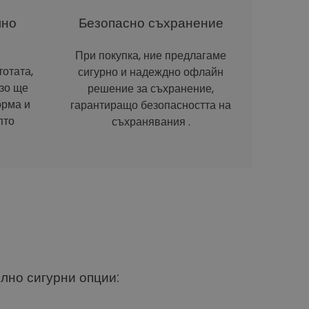
лно
Безопасно съхранение
При покупка, ние предлагаме
отата,
сигурно и надеждно офлайн
рзо ще
решение за съхранение,
орма и
гарантиращо безопасността на
пто
съхранявания .
ълно сигурни опции: