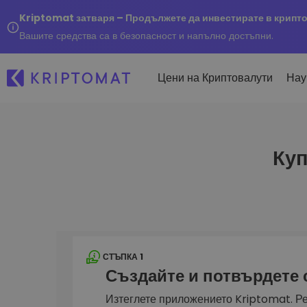
Kriptomat затваря – Продължете да инвестирате в крипт
Вашите средства са в безопасност и напълно достъпни.
Цени на Криптовалути
Нау
Куп
Наско
Послед
Купуване и продаване
Всички цени
Kripto
криптовалута
Над 300+ криптовалути
Купете 300+ криптовалу
Ако бя
Топ печеливши & губещи
...днес
Размяна на криптовал
Намерете възможности за
Над 1 000 опции за двойк
инвестиране
Интелигентни портфо
СТЪПКА 1
Интелигентен начин за 
Създайте и потвърдете
в криптовалути
Kriptomat Портфейл
Изтеглете приложението Kriptomat. Ре