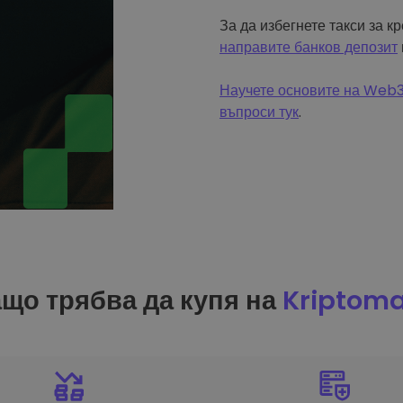
За да избегнете такси за к
направите банков депозит
Научете основите на Web3 
въпроси тук
.
що трябва да купя на
Kriptom