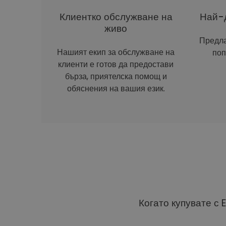
Клиентко обслужване на
Най-д
живо
Предла
Нашият екип за обслужване на
поп
клиенти е готов да предостави
бърза, приятелска помощ и
обяснения на вашия език.
Когато купувате с 