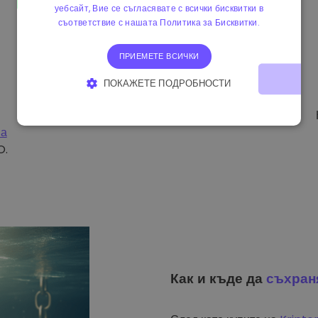
уебсайт, Вие се съгласявате с всички бисквитки в
съответствие с нашата Политика за Бисквитки.
ПРИЕМЕТЕ ВСИЧКИ
ПОКАЖЕТЕ ПОДРОБНОСТИ
СТРОГО НЕОБХОДИМО
ЕФЕКТИВНОСТ
на
ТАРГЕТИРАНЕ
ФУНКЦИОНАЛНОСТ
O.
Как и къде да
съхран