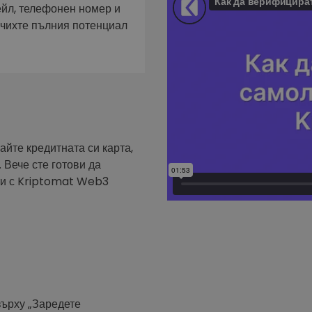
фейл за
ейл, телефонен номер и
ючихте пълния потенциал
довател
ратегия
айте кредитната си карта,
 Вече сте готови да
ути с Kriptomat Web3
върху „Заредете