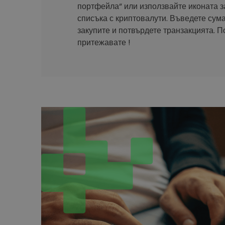
портфейла“ или използвайте иконата з
списъка с криптовалути. Въведете сума
закупите и потвърдете транзакцията. П
притежавате !