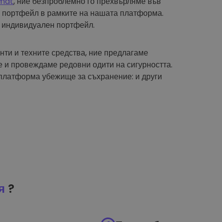
mat
, ние безпроблемно го прехвърляме във
 портфейл в рамките на нашата платформа.
 индивидуален портфейл.
нти и техните средства, ние предлагаме
 и провеждаме редовни одити на сигурността.
платформа убежище за съхранение: и други
я
?