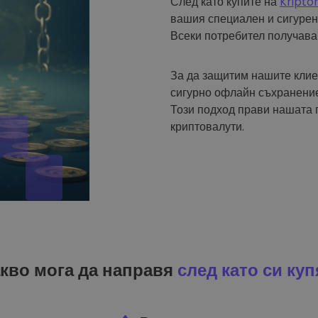
След като купите на
Kripto
вашия специален и сигурен
Всеки потребител получава
За да защитим нашите клие
сигурно офлайн съхранение
Този подход прави нашата 
криптовалути.
кво мога да направя
след като си куп