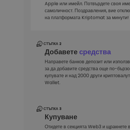
Сигурен и опростен порт
Apple или имейл. Потвърдете своя им
криптовалута
самоличност. Поздравления, вие откл
Инвестиционен изсле
на платформата Kriptomat за минути!
Намери своята крипто ст
СТЪПКА 2
Добавете
средства
Направете банков депозит или използв
за да добавите средства още по-бързо.
купувате и над 2000 други криптовал
Wallet.
СТЪПКА 3
Купуване
Отидете в секцията Web3 и щракнете 