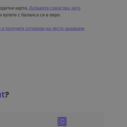
редитни карти,
Добавете средства, като
и купете с баланса си в евро.
и получете отговори на често задавани
at
?