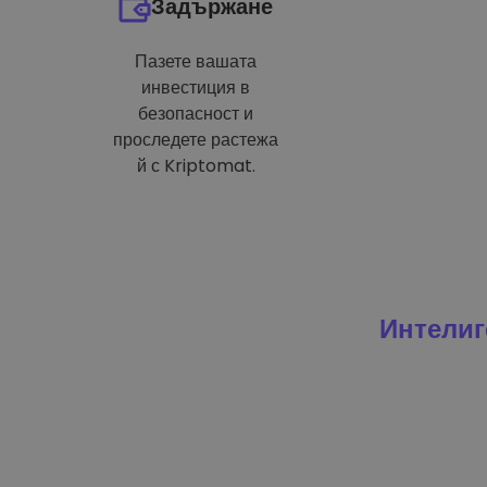
Задържане
Пазете вашата
инвестиция в
безопасност и
проследете растежа
й с Kriptomat.
Интелиг