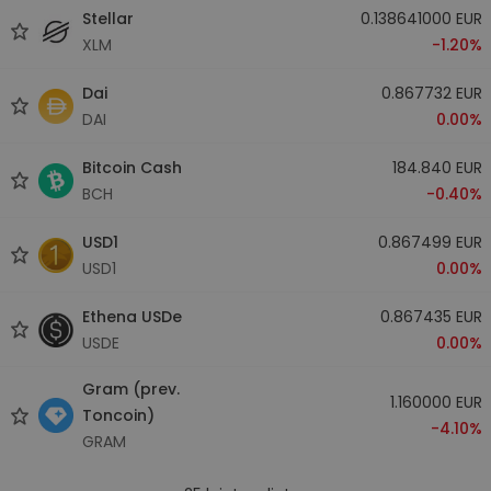
Stellar
0.138641000 EUR
XLM
-1.20%
Dai
0.867732 EUR
DAI
0.00%
Bitcoin Cash
184.840 EUR
BCH
-0.40%
USD1
0.867499 EUR
USD1
0.00%
Ethena USDe
0.867435 EUR
USDE
0.00%
Gram (prev.
1.160000 EUR
Toncoin)
-4.10%
GRAM