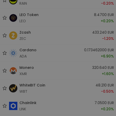
RAIN
-0.20%
LEO Token
8.4700 EUR
LEO
+0.20%
Zcash
433.240 EUR
ZEC
-1.20%
Cardano
0.173462000 EUR
ADA
+6.90%
Monero
320.640 EUR
XMR
+1.60%
WhiteBIT Coin
48.210 EUR
WBT
-0.50%
Chainlink
7.0500 EUR
LINK
+0.20%