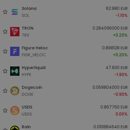
Solana
62.980 EUR
SOL
-1.10%
TRON
0.284096000 EUR
TRX
+0.20%
Figure Heloc
0.898128 EUR
FIGR_HELOC
+0.20%
Hyperliquid
47.830 EUR
HYPE
-1.90%
Dogecoin
0.059804000 EUR
DOGE
-0.90%
USDS
0.867760 EUR
USDS
0.00%
Rain
0.010884640 EUR