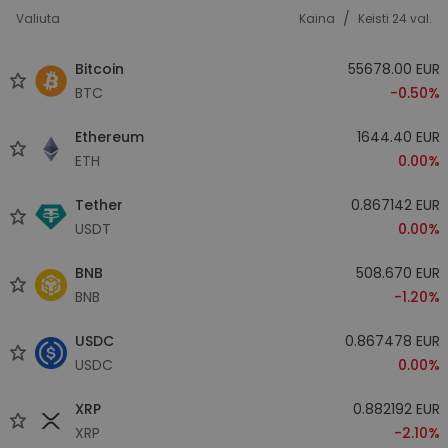
/
Valiuta
Kaina
Keisti 24 val.
Bitcoin
55678.00 EUR
BTC
-0.50%
Ethereum
1644.40 EUR
ETH
0.00%
Tether
0.867142 EUR
USDT
0.00%
BNB
508.670 EUR
BNB
-1.20%
USDC
0.867478 EUR
USDC
0.00%
XRP
0.882192 EUR
XRP
-2.10%