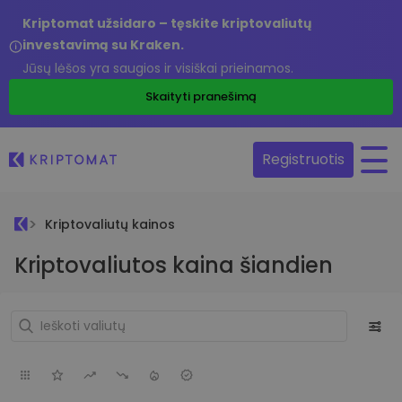
Kriptomat užsidaro – tęskite kriptovaliutų
investavimą su Kraken.
Jūsų lėšos yra saugios ir visiškai prieinamos.
Skaityti pranešimą
Registruotis
Kriptovaliutų kainos
Kriptovaliutos kaina šiandien