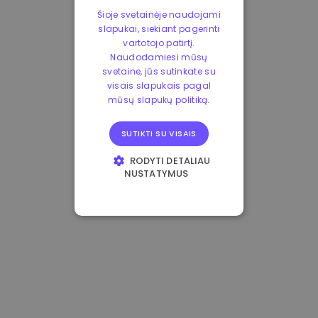
Šioje svetainėje naudojami
slapukai, siekiant pagerinti
vartotojo patirtį.
Naudodamiesi mūsų
svetaine, jūs sutinkate su
visais slapukais pagal
mūsų slapukų politiką.
SUTIKTI SU VISAIS
RODYTI DETALIAU
NUSTATYMUS
BŪTINIEJI
VEIKIMĄ GERINANTYS
TIKSLINIAI
FUNKCINIAI