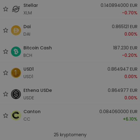
Stellar
0.140894000 EUR
XLM
-0.70%
Dai
0.865121 EUR
DAI
0.00%
Bitcoin Cash
187.230 EUR
BCH
-0.20%
USD1
0.864947 EUR
USD1
0.00%
Ethena USDe
0.864977 EUR
USDE
0.00%
Canton
0.084060000 EUR
CC
+6.10%
25
kryptomeny