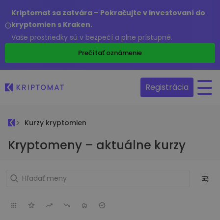
Kriptomat sa zatvára – Pokračujte v investovaní do
kryptomien s Kraken.
Vaše prostriedky sú v bezpečí a plne prístupné.
Prečítať oznámenie
Registrácia
Kurzy kryptomien
Kryptomeny – aktuálne kurzy