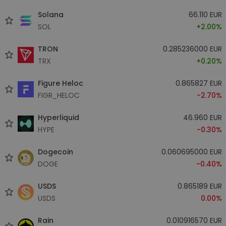
Solana
66.110 EUR
SOL
+2.00%
TRON
0.285236000 EUR
TRX
+0.20%
Figure Heloc
0.865827 EUR
FIGR_HELOC
-2.70%
Hyperliquid
46.960 EUR
HYPE
-0.30%
Dogecoin
0.060695000 EUR
DOGE
-0.40%
USDS
0.865189 EUR
USDS
0.00%
Rain
0.010916570 EUR