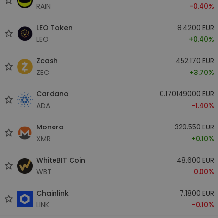
RAIN
-0.40%
LEO Token
8.4200 EUR
LEO
+0.40%
Zcash
452.170 EUR
ZEC
+3.70%
Cardano
0.170149000 EUR
ADA
-1.40%
Monero
329.550 EUR
XMR
+0.10%
WhiteBIT Coin
48.600 EUR
WBT
0.00%
Chainlink
7.1800 EUR
LINK
-0.10%