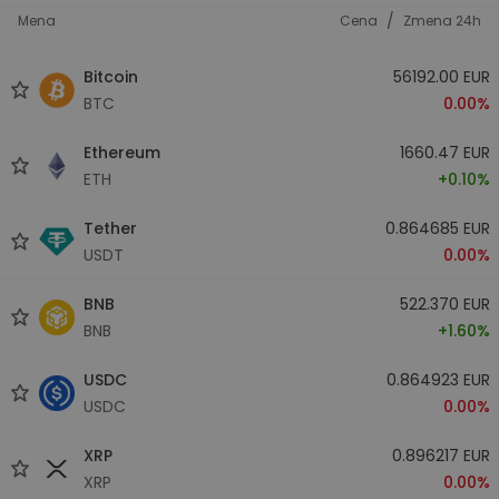
/
Mena
Cena
Zmena 24h
Bitcoin
56192.00 EUR
BTC
0.00%
Ethereum
1660.47 EUR
ETH
+0.10%
Tether
0.864685 EUR
USDT
0.00%
BNB
522.370 EUR
BNB
+1.60%
USDC
0.864923 EUR
USDC
0.00%
XRP
0.896217 EUR
XRP
0.00%