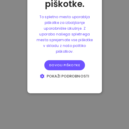
piškotke.
To spletno mesto uporablja
piškotke za izboljšanje
uporabniške izkušnje. Z
uporabo našega spletnega
mesta sprejemate vse piškotke
v skladu z našo politiko
piškotkov.
DOVOLI PIŠKOTKE
POKAŽI PODROBNOSTI
NUJNO POTREBNI
IZVEDBENI
CILJANJE
FUNKCIONALNOST