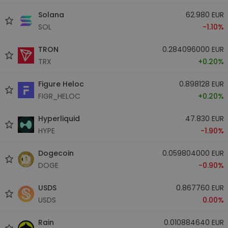
Solana
62.980 EUR
SOL
-1.10%
TRON
0.284096000 EUR
TRX
+0.20%
Figure Heloc
0.898128 EUR
FIGR_HELOC
+0.20%
Hyperliquid
47.830 EUR
HYPE
-1.90%
Dogecoin
0.059804000 EUR
DOGE
-0.90%
USDS
0.867760 EUR
USDS
0.00%
Rain
0.010884640 EUR