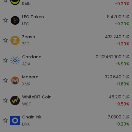
RAIN
-0.20%
LEO Token
8.4700 EUR
LEO
+0.20%
Zcash
433.240 EUR
ZEC
-1.20%
Cardano
0.173462000 EUR
ADA
+6.90%
Monero
320.640 EUR
XMR
+1.60%
WhiteBIT Coin
48.210 EUR
WBT
-0.50%
Chainlink
7.0500 EUR
LINK
+0.20%