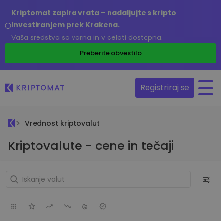
Kriptomat zapira vrata – nadaljujte s kripto
investiranjem prek Krakena.
Vaša sredstva so varna in v celoti dostopna.
Preberite obvestilo
Registriraj se
Vrednost kriptovalut
Kriptovalute - cene in tečaji