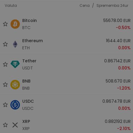
/
Valuta
Cena
Sprememba 24ur
Bitcoin
55678.00 EUR
BTC
-0.50%
Ethereum
1644.40 EUR
ETH
0.00%
Tether
0.867142 EUR
USDT
0.00%
BNB
508.670 EUR
BNB
-1.20%
USDC
0.867478 EUR
USDC
0.00%
XRP
0.882192 EUR
XRP
-2.10%