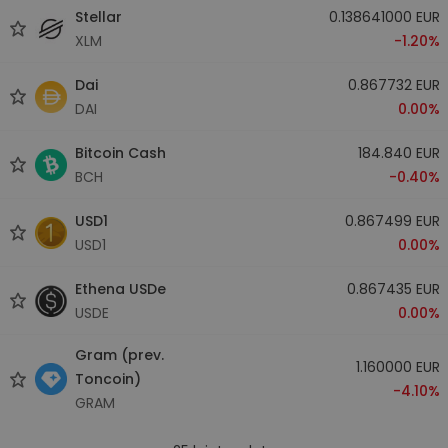
Stellar
0.138641000 EUR
XLM
-1.20%
Dai
0.867732 EUR
DAI
0.00%
Bitcoin Cash
184.840 EUR
BCH
-0.40%
USD1
0.867499 EUR
USD1
0.00%
Ethena USDe
0.867435 EUR
USDE
0.00%
Gram (prev.
1.160000 EUR
Toncoin)
-4.10%
GRAM