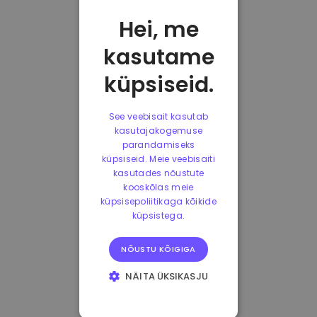
Hei, me
kasutame
küpsiseid.
See veebisait kasutab
kasutajakogemuse
parandamiseks
küpsiseid. Meie veebisaiti
kasutades nõustute
kooskõlas meie
küpsisepoliitikaga kõikide
küpsistega.
NÕUSTU KÕIGIGA
NÄITA ÜKSIKASJU
HÄDAVAJALIKUD
KÜPSISED