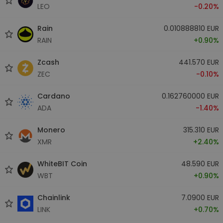
LEO
-0.20%
Rain
0.010888810 EUR
RAIN
+0.90%
Zcash
441.570 EUR
ZEC
-0.10%
Cardano
0.162760000 EUR
ADA
-1.40%
Monero
315.310 EUR
XMR
+2.40%
WhiteBIT Coin
48.590 EUR
WBT
+0.90%
Chainlink
7.0900 EUR
LINK
+0.70%