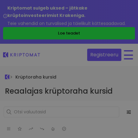
Kriptomat sulgeb uksed – jätkake
krüptoinvesteerimist Krakeniga.
Teie vahendid on turvalised ja täielikult kättesaadavad.
Loe teadet
Registreeru
Krüptoraha kursid
Reaalajas krüptoraha kursid