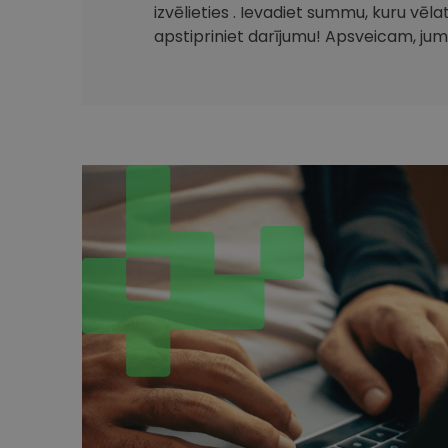
izvēlieties . Ievadiet summu, kuru vēla
apstipriniet darījumu! Apsveicam, jum