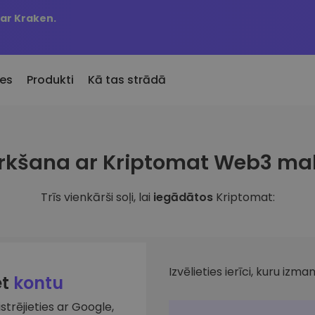
 ar Kraken.
es
Produkti
Kā tas strādā
KriptoEarn
Brīdin
irkšana ar Kriptomat Web3 ma
Pievienotie
Nopelniet atlīdzību par savu
Jūsu iec
Kriptomat pievienotie žetoni
kriptovalūtu
atjaunin
Trīs vienkārši soļi, lai
iegādātos
Kriptomat:
 būtu nopircis 100 €
Seifs
Aktīvi
bā…
ru
Uzkrājiet kriptovalūtu nākotnei
Atklājiet
en vērtība būtu
Portfeļ
Atkārtotie pirkumi
Viedas a
Regulāri plānotie ieguldījumi (DCA)
veiktspēj
Izvēlieties ierīci, kuru izman
et
kontu
istrējieties ar Google,
lūtu