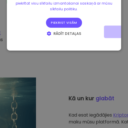
piekrītat visu sīkfailu izmantošanai saskaņā ar mūsu
sīkfailu politiku.
PIEKRIST VISĀM
t
RĀDĪT DETAĻAS
ūs
STRIKTI NEPIECIEŠAMIE
VEIKTSPĒJAS
MĒRĶA
FUNKCIONALITĀTES
Kā un kur
glabāt
Kad esat iegādājies
Kript
maku mūsu platformā. Katr