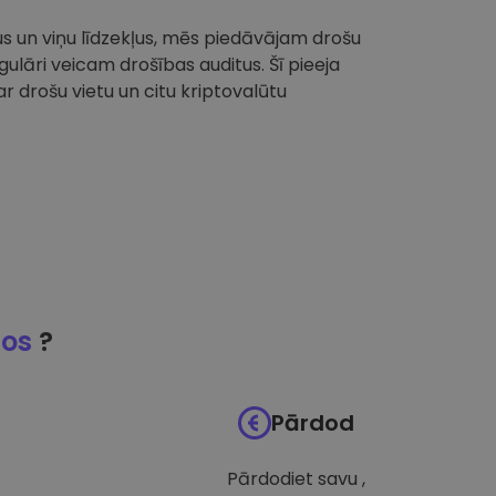
tus un viņu līdzekļus, mēs piedāvājam drošu
ulāri veicam drošības auditus. Šī pieeja
 drošu vietu un citu kriptovalūtu
jos
?
Pārdod
Pārdodiet savu ,