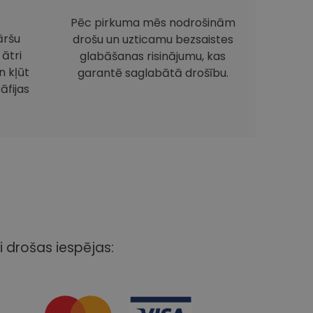
Pēc pirkuma mēs nodrošinām
āršu
drošu un uzticamu bezsaistes
 ātri
glabāšanas risinājumu, kas
 kļūt
garantē saglabātā drošību.
āfijas
i drošas iespējas: