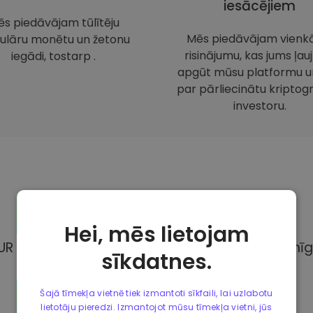
iesācējiem
s piedāvājam tūlītēju
Mēs piedāvājam vienk
ulāru monētu un žetonu
risinājumu, kas jums ļauj
iegādi, tostarp .
apgūt mūsu platformu un
par pārliecinātu kriptogr
investoru.
Maksājuma
metodes
Hei, mēs lietojam
UR Kriptomat, Jums ir pieejamas dažādas pilnīg
sīkdatnes.
Šajā tīmekļa vietnē tiek izmantoti sīkfaili, lai uzlabotu
lietotāju pieredzi. Izmantojot mūsu tīmekļa vietni, jūs