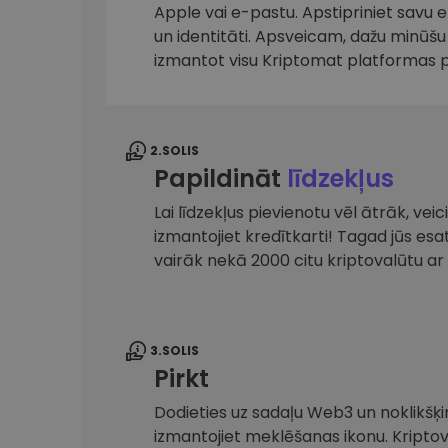
maks
Apple vai e-pastu. Apstipriniet savu 
un identitāti. Apsveicam, dažu minūšu 
Ieguldījumu palīgs
izmantot visu Kriptomat platformas 
Atrodi savu kripto stratēģiju
2.SOLIS
Papildināt
līdzekļus
Lai līdzekļus pievienotu vēl ātrāk, ve
izmantojiet kredītkarti! Tagad jūs es
vairāk nekā 2000 citu kriptovalūtu 
3.SOLIS
Pirkt
Dodieties uz sadaļu Web3 un noklikšķin
izmantojiet meklēšanas ikonu. Kripto