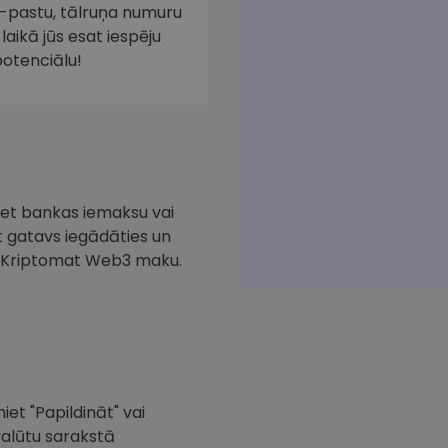
e-pastu, tālruņa numuru
laikā jūs esat iespēju
potenciālu!
iciet bankas iemaksu vai
at gatavs iegādāties un
ar Kriptomat Web3 maku.
iet "Papildināt" vai
valūtu sarakstā