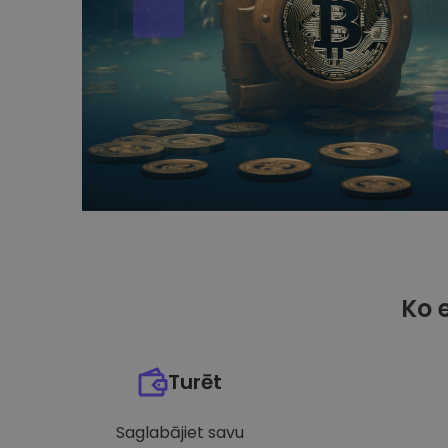
Ko 
Turēt
Saglabājiet savu