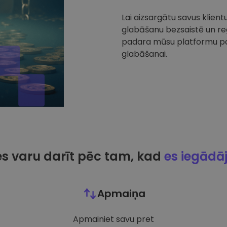
Lai aizsargātu savus klien
glabāšanu bezsaistē un reg
padara mūsu platformu par
glabāšanai.
es varu darīt pēc tam, kad
es iegādā
Apmaiņa
Apmainiet savu pret