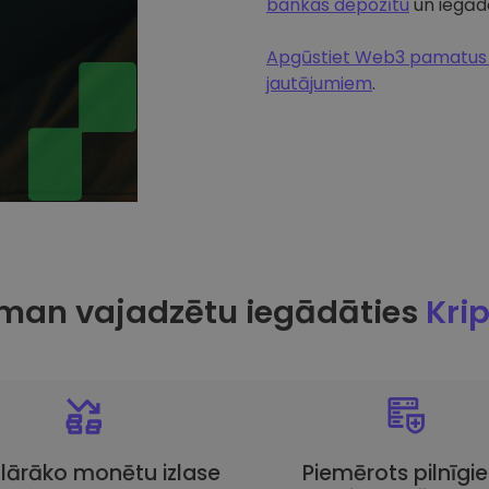
bankas depozītu
un iegādā
Apgūstiet Web3 pamatus u
jautājumiem
.
man vajadzētu iegādāties
Kri
lārāko monētu izlase
Piemērots pilnīgi