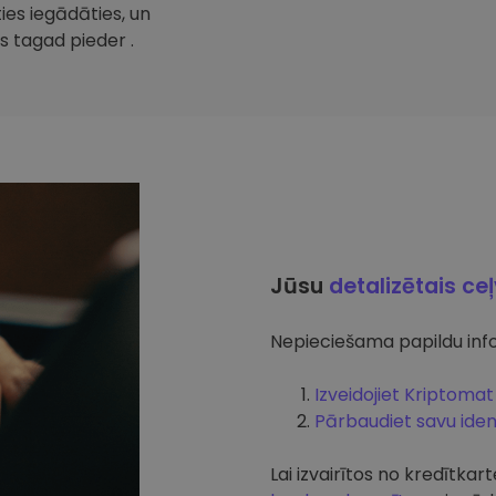
ties iegādāties, un
s tagad pieder .
Jūsu
detalizētais ce
Nepieciešama papildu info
Izveidojiet Kriptomat
Pārbaudiet savu ident
Lai izvairītos no kredītk