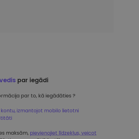
ļvedis
par iegādi
rmācija par to, kā iegādāties ?
 kontu, izmantojot mobilo lietotni
itāti
artes maksām,
pievienojiet līdzekļus, veicot