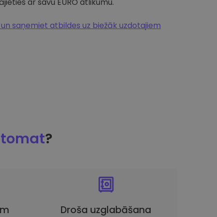
jieties ar savu EURO atlikumu.
n saņemiet atbildes uz biežāk uzdotajiem
ptomat
?
em
Droša uzglabāšana