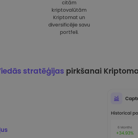
citām
kriptovalūtām
Kriptomat un
diversificējie savu
portfeli.
iedās stratēģijas
pirkšanai Kriptom
ļus