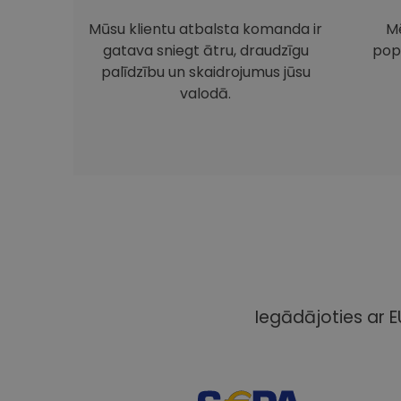
Mūsu klientu atbalsta komanda ir
Mē
gatava sniegt ātru, draudzīgu
pop
palīdzību un skaidrojumus jūsu
valodā.
Iegādājoties ar E