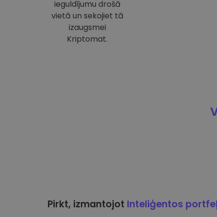
ieguldījumu drošā
vietā un sekojiet tā
izaugsmei
Kriptomat.
V
Pirkt, izmantojot
Inteliģentos portfe