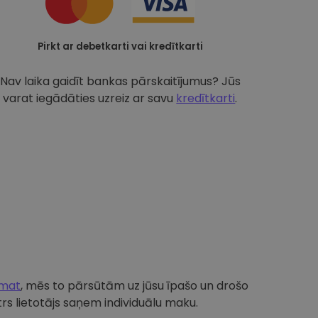
Pirkt ar debetkarti vai kredītkarti
Nav laika gaidīt bankas pārskaitījumus? Jūs
varat iegādāties uzreiz ar savu
kredītkarti
.
omat
, mēs to pārsūtām uz jūsu īpašo un drošo
s lietotājs saņem individuālu maku.