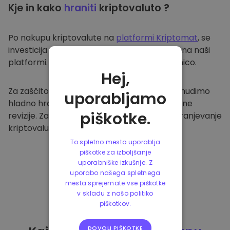
Kje in kako
hraniti
kriptovaluto ?
Po nakupu kriptovalute na
platformi Kriptomat
, se
investicija prenese v vašo varno denarnico na naši
platformi. Vsak uporabnik ima svojo denarnico.
Hej,
Za zaščito naših strank in njihovih sredstev nudimo
uporabljamo
hladno hrambo ter redno izvajamo varnostne
piškotke.
revizije. Zato je naša platforma varna za shranjevanje
kriptovalute in ostalih kripto naložb.
To spletno mesto uporablja
piškotke za izboljšanje
uporabniške izkušnje. Z
uporabo našega spletnega
mesta sprejemate vse piškotke
v skladu z našo politiko
piškotkov.
DOVOLI PIŠKOTKE