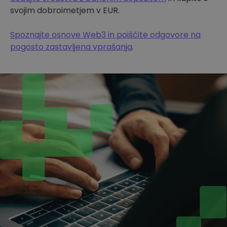
svojim dobroimetjem v EUR.
Spoznajte osnove Web3 in poiščite odgovore na
pogosto zastavljena vprašanja
.