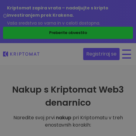
Kriptomat zapira vrata – nadaljujte s kripto
investiranjem prek Krakena.
Vaša sredstva so varna in v celoti dostopna.
Preberite obvestilo
Registriraj se
Nakup s Kriptomat Web3
denarnico
Naredite svoj prvi
nakup
pri Kriptomatu v treh
enostavnih korakih: