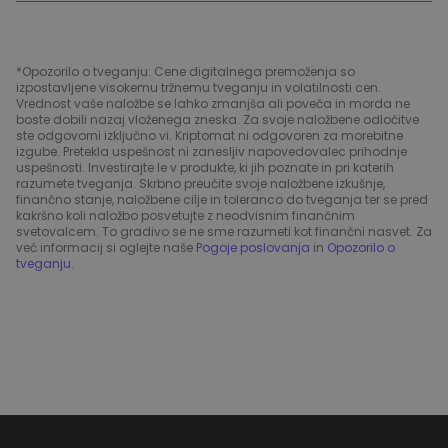
*Opozorilo o tveganju: Cene digitalnega premoženja so
izpostavljene visokemu tržnemu tveganju in volatilnosti cen.
Vrednost vaše naložbe se lahko zmanjša ali poveča in morda ne
boste dobili nazaj vloženega zneska. Za svoje naložbene odločitve
ste odgovorni izključno vi. Kriptomat ni odgovoren za morebitne
izgube. Pretekla uspešnost ni zanesljiv napovedovalec prihodnje
uspešnosti. Investirajte le v produkte, ki jih poznate in pri katerih
razumete tveganja. Skrbno preučite svoje naložbene izkušnje,
finančno stanje, naložbene cilje in toleranco do tveganja ter se pred
kakršno koli naložbo posvetujte z neodvisnim finančnim
svetovalcem. To gradivo se ne sme razumeti kot finančni nasvet. Za
več informacij si oglejte naše
Pogoje poslovanja
in
Opozorilo o
tveganju
.