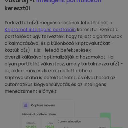
Vásárolj -t
Intelligens portfóliókon
keresztül
Fedezd fel a(z) megvásárlásának lehetőségét a
Kriptomat intelligens portfólióin
keresztül. Ezeket a
portfóliókat úgy tervezték, hogy fejlett algoritmusok
alkalmazásával és a különböző kriptovalutákat -
köztük a(z) -t is - lefedő befektetések
diverzifikálásával optimalizálják a hozamokat. Ha
olyan portfóliót választasz, amely tartalmazza a(z) -
et, akkor más eszközök mellett ebbe a
kriptovalutába is befektethetsz, és élvezheted az
automatikus kiegyensúlyozás és az intelligens
menedzsment előnyeit.