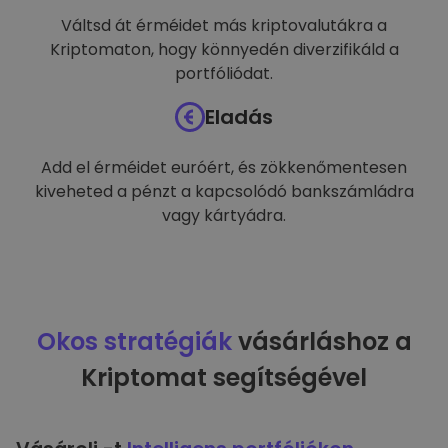
Váltsd át érméidet más kriptovalutákra a
Kriptomaton, hogy könnyedén diverzifikáld a
portfóliódat.
Eladás
Add el érméidet euróért, és zökkenőmentesen
kiveheted a pénzt a kapcsolódó bankszámládra
vagy kártyádra.
Okos stratégiák
vásárláshoz a
Kriptomat segítségével