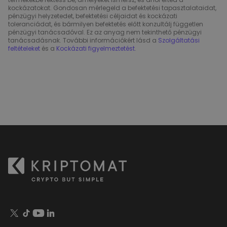
kockázatokat. Gondosan mérlegeld a befektetési tapasztalataidat,
pénzügyi helyzetedet, befektetési céljaidat és kockázati
toleranciádat, és bármilyen befektetés előtt konzultálj független
pénzügyi tanácsadóval. Ez az anyag nem tekinthető pénzügyi
tanácsadásnak. További információkért lásd a
Szolgáltatási
feltételeket
és a
Kockázati figyelmeztetést
.