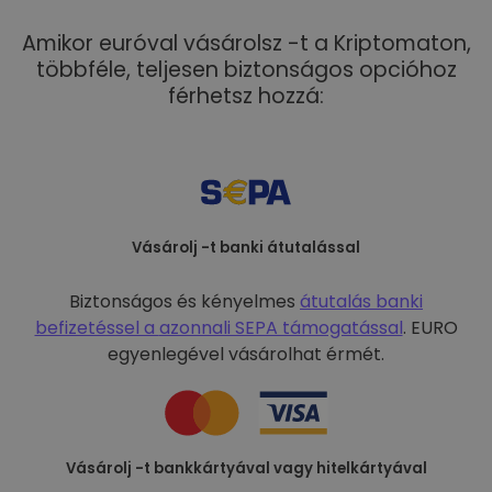
Amikor euróval vásárolsz -t a Kriptomaton,
többféle, teljesen biztonságos opcióhoz
férhetsz hozzá:
Vásárolj -t banki átutalással
Biztonságos és kényelmes
átutalás banki
befizetéssel a
azonnali SEPA támogatással
. EURO
egyenlegével vásárolhat érmét.
Vásárolj -t bankkártyával vagy hitelkártyával