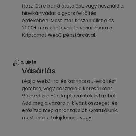
Hozz létre banki átutalást, vagy használd a
hitelkártyádat a gyors feltöltés
érdekében. Most már készen állsz a és
2000+ más kriptovaluta vásárlására a
Kriptomat Web3 pénztárcával.
3. LÉPÉS
Vásárlás
Lépj a Web3-ra, és kattints a „Feltöltés”
gombra, vagy használd a kereső ikont.
Válaszd ki a -t a kriptovaluták listájából.
Add meg a vásárolni kívánt összeget, és
erősítsd meg a tranzakciót. Gratulálunk,
most már a tulajdonosa vagy!