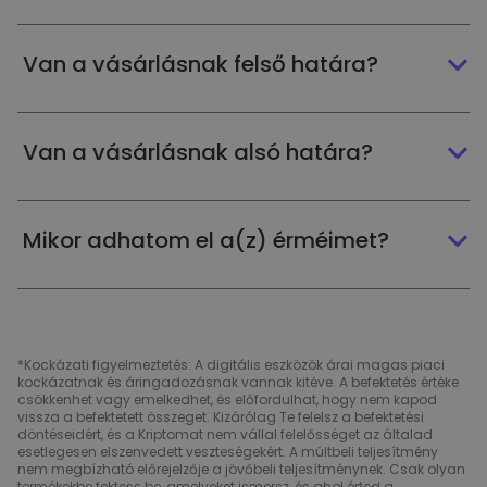
Van a vásárlásnak felső határa?
Van a vásárlásnak alsó határa?
Mikor adhatom el a(z) érméimet?
*Kockázati figyelmeztetés: A digitális eszközök árai magas piaci
kockázatnak és áringadozásnak vannak kitéve. A befektetés értéke
csökkenhet vagy emelkedhet, és előfordulhat, hogy nem kapod
vissza a befektetett összeget. Kizárólag Te felelsz a befektetési
döntéseidért, és a Kriptomat nem vállal felelősséget az általad
esetlegesen elszenvedett veszteségekért. A múltbeli teljesítmény
nem megbízható előrejelzője a jövőbeli teljesítménynek. Csak olyan
termékekbe fektess be, amelyeket ismersz, és ahol érted a