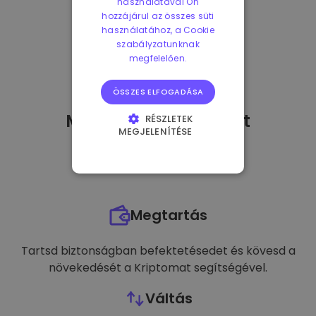
használatával Ön
hozzájárul az összes süti
használatához, a Cookie
szabályzatunknak
megfelelően.
ÖSSZES ELFOGADÁSA
Mit tehetek
miután
-t
RÉSZLETEK
MEGJELENÍTÉSE
vásároltam?
ELENGEDHETETLENÜL
SZÜKSÉGES
TELJESÍTMÉNY
Megtartás
CÉLZÁS
FUNKCIONALITÁS
Tartsd biztonságban befektetésedet és kövesd a
növekedését a Kriptomat segítségével.
Váltás