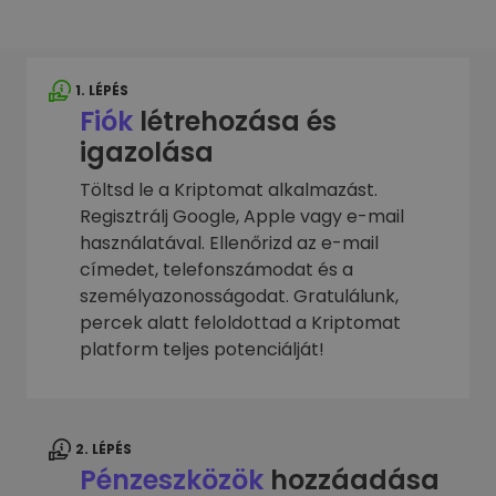
1. LÉPÉS
Fiók
létrehozása és
igazolása
Töltsd le a Kriptomat alkalmazást.
Regisztrálj Google, Apple vagy e-mail
használatával. Ellenőrizd az e-mail
címedet, telefonszámodat és a
személyazonosságodat. Gratulálunk,
percek alatt feloldottad a Kriptomat
platform teljes potenciálját!
2. LÉPÉS
Pénzeszközök
hozzáadása