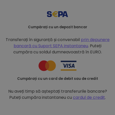
Cumpărați cu un depozit bancar
Transferați în siguranță și convenabil
prin depunere
bancară cu
Suport SEPA instantaneu
. Puteți
cumpăra cu soldul dumneavoastră în EURO.
Cumpărați cu un card de debit sau de credit
Nu aveți timp să așteptați transferurile bancare?
Puteți cumpăra instantaneu cu
cardul de credit
.