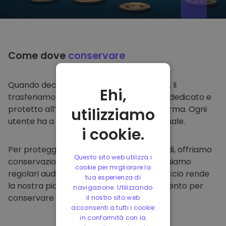
Come dove
conservare
Quando decidi di comprare su
Kriptomat
, li
Ehi,
trasferiamo direttamente nel tuo wallet dedicato e
protetto all’interno della nostra piattaforma. Ogni
utilizziamo
utente ha a disposizione un wallet personale.
i cookie.
Per proteggere i nostri clienti e i loro fondi, offriamo
Questo sito web utilizza i
conservazione offline protetta ed effettuiamo
cookie per migliorare la
regolari audit di sicurezza. Questo approccio rende
tua esperienza di
la nostra piattaforma un punto di riferimento per
navigazione. Utilizzando
conservare e altre criptovalute.
il nostro sito web
acconsenti a tutti i cookie
in conformità con la