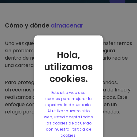
Cómo y dónde
almacenar
Una vez que compre en
Kriptomat
, lo transferiremos
sin problemas a su cartera dedicada y segura
Hola,
dentro de nuestra plataforma. Cada usuario recibe
utilizamos
una cartera individual.
cookies.
Para proteger a nuestros clientes y sus fondos,
ofrecemos almacenamiento seguro fuera de línea y
Este sitio web usa
realizamos auditorías de seguridad periódicas. Este
cookies para mejorar la
enfoque convierte a nuestra plataforma en un
experiencia del usuario.
refugio para almacenar y otras criptomonedas.
Al utilizar nuestro sitio
web, usted acepta todas
las cookies de acuerdo
con nuestra Política de
cookies.