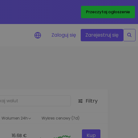
Przeczytaj ogłoszenie
Zaloguj się
Zarejestruj się
enowe
je cen ulubionych
czasie rzeczywistym
aj aktywa
liwości inwestycyjne
Filtry
ortfolio
na obserwacja
ąca optymalne wyniki
Wolumen 24h
Wykres cenowy (7d)
Kup
16.6B €