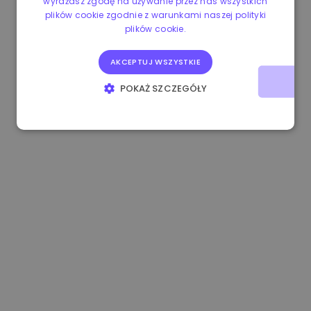
wyrażasz zgodę na używanie przez nas wszystkich
plików cookie zgodnie z warunkami naszej polityki
1.160000 €
-3.00%
3.2B €
plików cookie.
AKCEPTUJ WSZYSTKIE
POKAŻ SZCZEGÓŁY
NIEZBĘDNE
WYDAJNOŚĆ
TARGETOWANIE
FUNKCJONALNOŚĆ