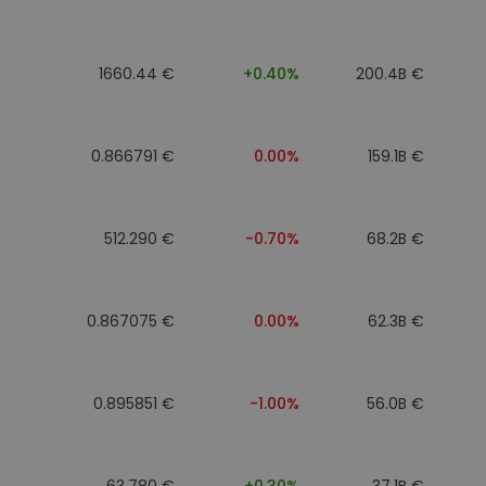
walut
1660.44 €
+0.40%
200.4B €
0.866791 €
0.00%
159.1B €
512.290 €
-0.70%
68.2B €
0.867075 €
0.00%
62.3B €
0.895851 €
-1.00%
56.0B €
63.780 €
+0.30%
37.1B €