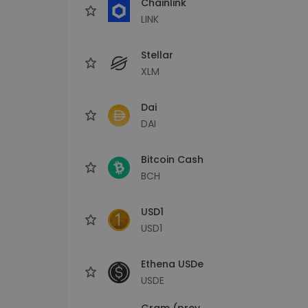
Chainlink
LINK
Stellar
XLM
Dai
DAI
Bitcoin Cash
BCH
USD1
USD1
Ethena USDe
USDE
Gram (prev.