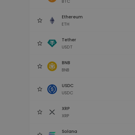
BTC
Explorer inwestycji
Znajdź swoją strategię krypto
Ethereum
ETH
Tether
USDT
BNB
BNB
USDC
USDC
XRP
XRP
Solana