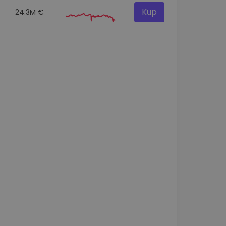
Kup
24.3M €