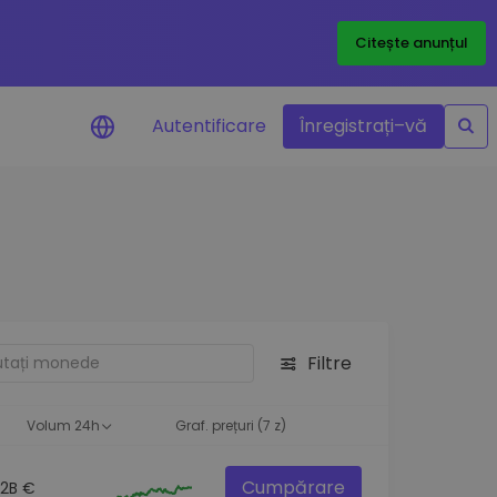
Citește anunțul
Autentificare
Înregistrați–vă
etoanele
Filtre
ță
Volum 24h
Graf. prețuri (7 z)
Cumpărare
.2B €