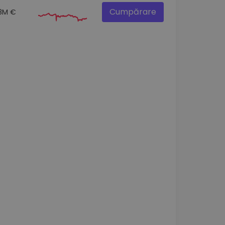
Cumpărare
.8M €