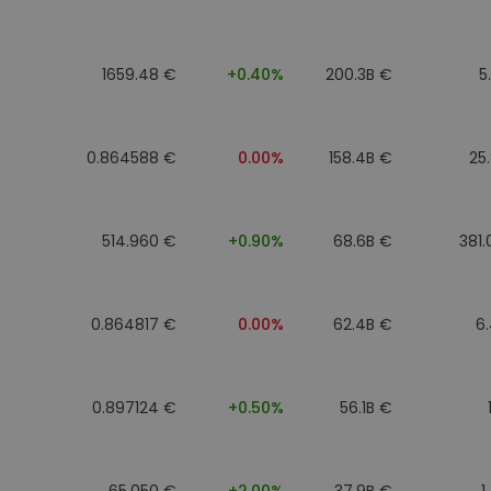
1659.48 €
+0.40%
200.3B €
5
0.864588 €
0.00%
158.4B €
25
514.960 €
+0.90%
68.6B €
381
0.864817 €
0.00%
62.4B €
6
0.897124 €
+0.50%
56.1B €
65.050 €
+2.00%
37.9B €
1