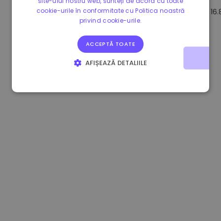
site-ului nostru web, sunteți de acord cu toate
cookie-urile în conformitate cu Politica noastră
1.180000 €
+1.90%
3.2B €
16
privind cookie-urile.
ACCEPTĂ TOATE
AFIȘEAZĂ DETALIILE
STRICT NECESARE
DE PERFORMANȚĂ
DE TARGETARE
DE FUNCŢIONALITATE