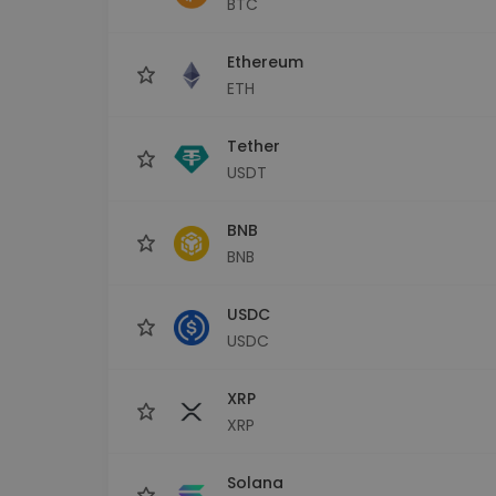
BTC
Explorator de investiții
Găsește-ți strategia cripto
Ethereum
ETH
Tether
USDT
BNB
BNB
USDC
USDC
XRP
XRP
Solana