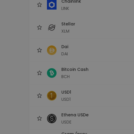
Chainlink
LINK
Stellar
XLM
Dai
DAI
Bitcoin Cash
BCH
USD1
USD1
Ethena USDe
USDE
Gram (prev.