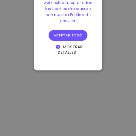
web, usted acepta todas
las cookies de acuerdo
con nuestra Política de
cookies.
ACEPTAR TODO
MOSTRAR
DETALLES
COOKIES
ESTRICTAMENTE
NECESARIAS
COOKIES DE
RENDIMIENTO
COOKIES DE
PREFERENCIAS
COOKIES DE
FUNCIONALIDAD