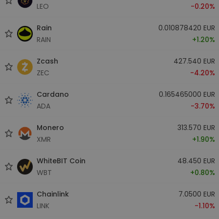
LEO
-0.20%
Rain
0.010878420 EUR
RAIN
+1.20%
Zcash
427.540 EUR
ZEC
-4.20%
Cardano
0.165465000 EUR
ADA
-3.70%
Monero
313.570 EUR
XMR
+1.90%
WhiteBIT Coin
48.450 EUR
WBT
+0.80%
Chainlink
7.0500 EUR
LINK
-1.10%