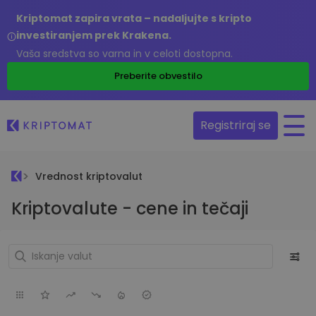
Kriptomat zapira vrata – nadaljujte s kripto
investiranjem prek Krakena.
Vaša sredstva so varna in v celoti dostopna.
Preberite obvestilo
Registriraj se
Vrednost kriptovalut
Kriptovalute - cene in tečaji