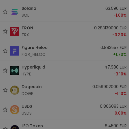
Solana
63.590 EUR
SOL
-1.00%
TRON
0.283139000 EUR
TRX
-0.30%
Figure Heloc
0.883557 EUR
FIGR_HELOC
+1.70%
Hyperliquid
47.980 EUR
HYPE
-3.10%
Dogecoin
0.059902000 EUR
DOGE
-1.10%
USDS
0.866093 EUR
USDS
0.00%
LEO Token
8.4500 EUR