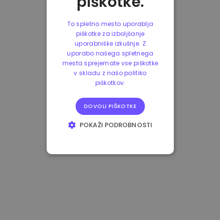
piškotke.
To spletno mesto uporablja
piškotke za izboljšanje
uporabniške izkušnje. Z
uporabo našega spletnega
mesta sprejemate vse piškotke
v skladu z našo politiko
piškotkov.
DOVOLI PIŠKOTKE
POKAŽI PODROBNOSTI
NUJNO POTREBNI
IZVEDBENI
CILJANJE
FUNKCIONALNOST