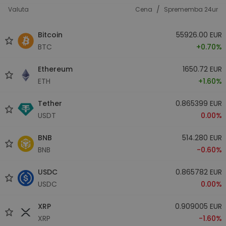
/
Valuta
Cena
Sprememba 24ur
Bitcoin
55926.00 EUR
BTC
+0.70%
Ethereum
1650.72 EUR
ETH
+1.60%
Tether
0.865399 EUR
USDT
0.00%
BNB
514.280 EUR
BNB
-0.60%
USDC
0.865782 EUR
USDC
0.00%
XRP
0.909005 EUR
XRP
-1.60%