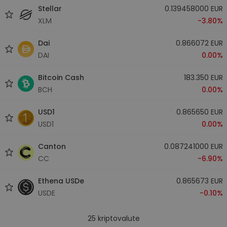
Stellar
0.139458000 EUR
XLM
-3.80%
Dai
0.866072 EUR
DAI
0.00%
Bitcoin Cash
183.350 EUR
BCH
0.00%
USD1
0.865650 EUR
USD1
0.00%
Canton
0.087241000 EUR
CC
-6.90%
Ethena USDe
0.865673 EUR
USDE
-0.10%
25
kriptovalute