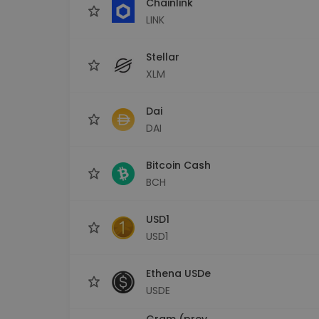
Chainlink
LINK
Stellar
XLM
Dai
DAI
Bitcoin Cash
BCH
USD1
USD1
Ethena USDe
USDE
Gram (prev.