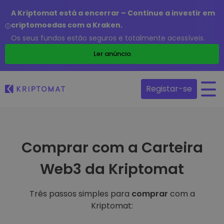
A Kriptomat está a encerrar – Continue a investir em
criptomoedas com a Kraken.
Os seus fundos estão seguros e totalmente acessíveis.
Ler anúncio
Registar-se
Comprar com a Carteira
Web3 da Kriptomat
Três passos simples para
comprar
com a
Kriptomat: