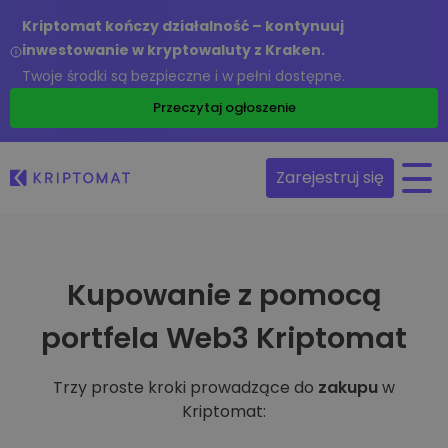
Kriptomat kończy działalność – kontynuuj
inwestowanie w kryptowaluty z Kraken.
Twoje środki są bezpieczne i w pełni dostępne.
Przeczytaj ogłoszenie
Zarejestruj się
Kupowanie z pomocą
portfela Web3 Kriptomat
Trzy proste kroki prowadzące do
zakupu
w
Kriptomat: