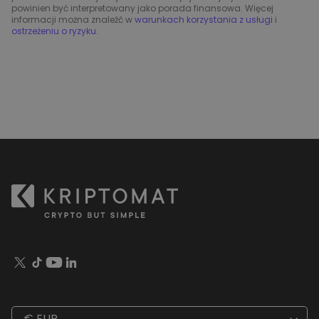
powinien być interpretowany jako porada finansowa. Więcej
informacji można znaleźć w
warunkach korzystania z usługi
i
ostrzeżeniu o ryzyku
.
€ EUR