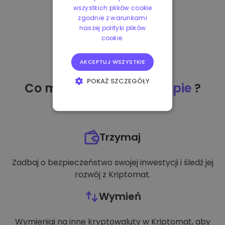
wszystkich plików cookie
zgodnie z warunkami
naszej polityki plików
cookie.
AKCEPTUJ WSZYSTKIE
POKAŻ SZCZEGÓŁY
Co mogę zrobić
po zakupie
?
NIEZBĘDNE
WYDAJNOŚĆ
Trzymaj
TARGETOWANIE
Zadbaj o bezpieczeństwo swojej inwestycji i śledź jej
FUNKCJONALNOŚĆ
rozwój z Kriptomat.
Wymień
Wymieniaj na inne kryptowaluty w Kriptomat, aby