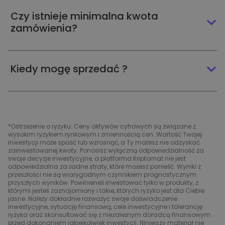
Czy istnieje minimalna kwota
zamówienia?
Kiedy mogę sprzedać ?
*Ostrzeżenie o ryzyku: Ceny aktywów cyfrowych są związane z
wysokim ryzykiem rynkowym i zmiennością cen. Wartość Twojej
inwestycji może spaść lub wzrosnąć, a Ty możesz nie odzyskać
zainwestowanej kwoty. Ponosisz wyłączną odpowiedzialność za
swoje decyzje inwestycyjne, a platforma Kriptomat nie jest
odpowiedzialna za żadne straty, które możesz ponieść. Wyniki z
przeszłości nie są wiarygodnym czynnikiem prognostycznym
przyszłych wyników. Powinieneś inwestować tylko w produkty, z
którymi jesteś zaznajomiony i takie, których ryzyko jest dla Ciebie
jasne. Należy dokładnie rozważyć swoje doświadczenie
inwestycyjne, sytuację finansową, cele inwestycyjne i tolerancję
ryzyka oraz skonsultować się z niezależnym doradcą finansowym
przed dokonaniem jakiejkolwiek inwestycji. Niniejszy materiał nie