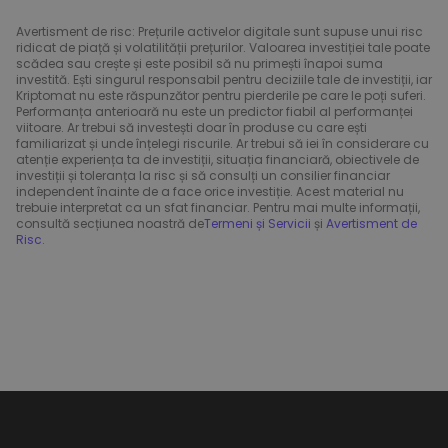
Avertisment de risc: Prețurile activelor digitale sunt supuse unui risc
ridicat de piață și volatilității prețurilor. Valoarea investiției tale poate
scădea sau crește și este posibil să nu primești înapoi suma
investită. Ești singurul responsabil pentru deciziile tale de investiții, iar
Kriptomat nu este răspunzător pentru pierderile pe care le poți suferi.
Performanța anterioară nu este un predictor fiabil al performanței
viitoare. Ar trebui să investești doar în produse cu care ești
familiarizat și unde înțelegi riscurile. Ar trebui să iei în considerare cu
atenție experiența ta de investiții, situația financiară, obiectivele de
investiții și toleranța la risc și să consulți un consilier financiar
independent înainte de a face orice investiție. Acest material nu
trebuie interpretat ca un sfat financiar. Pentru mai multe informații,
consultă secțiunea noastră de
Termeni și Servicii
și
Avertisment de
Risc
.