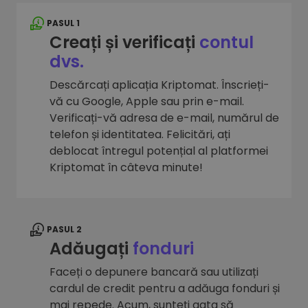
PASUL 1
Creați și verificați
contul
dvs.
Descărcați aplicația Kriptomat. Înscrieți-
vă cu Google, Apple sau prin e-mail.
Verificați-vă adresa de e-mail, numărul de
telefon și identitatea. Felicitări, ați
deblocat întregul potențial al platformei
Kriptomat în câteva minute!
PASUL 2
Adăugați
fonduri
Faceți o depunere bancară sau utilizați
cardul de credit pentru a adăuga fonduri și
mai repede. Acum, sunteți gata să