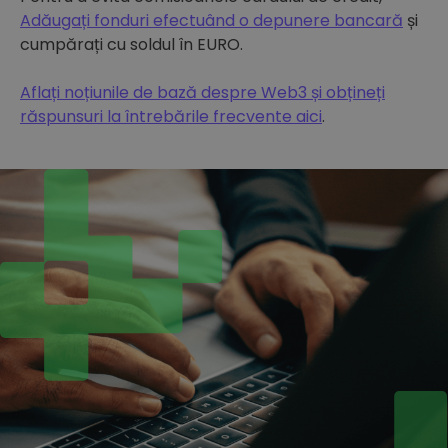
Adăugați fonduri efectuând o depunere bancară
și
cumpărați cu soldul în EURO.
Aflați noțiunile de bază despre Web3 și obțineți
răspunsuri la întrebările frecvente aici
.