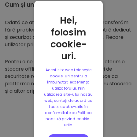
Cum și unde să
stocați
Hei,
Odată ce ați cumpărat pe
Kriptomat
, îl transferăm
folosim
fără probleme în portofelul dumneavoastră dedicat
și securizat din cadrul platformei noastre. Fiecare
cookie-
utilizator primește un portofel individual.
uri.
Pentru a ne proteja clienții și fondurile lor, oferim o
stocare offline sigură și efectuăm audituri de
Acest site web folosește
securitate regulate. Această abordare face ca
cookie-uri pentru a
îmbunătăți experiența
platforma noastră să fie un paradis pentru stocarea
utilizatorului. Prin
și a altor criptomonede.
utilizarea site-ului nostru
web, sunteți de acord cu
toate cookie-urile în
conformitate cu Politica
noastră privind cookie-
urile.