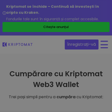
Kriptomat se închide – Continuă să investești în
cripto cu Kraken.
Fondurile tale sunt în siguranță și complet accesibile.
Citește anunțul
Înregistrați–vă
Cumpărare cu Kriptomat
Web3 Wallet
Trei pași simpli pentru a
cumpăra
cu Kriptomat: