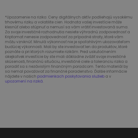
*Upozornenie na riziko: Ceny digitálnych aktív podliehajú vysokému
trhovému riziku a volatilite cien. Hodnota vašej investície môže
klesnúť alebo stúpnuť a nemusí sa vám vrátiť investovaná suma.
Za svoje investičné rozhodnutia nesiete výhradnú zodpovednosť a
Kriptomat nenesie zodpovednosť za prípadné straty, ktoré vám
môžu vzniknúť. Minulá výkonnosť nie je spoľahlivým ukazovateľom
budúcej výkonnosti. Mali by ste investovať len do produktov, ktoré
poznáte a pri ktorých rozumiete rizikám. Pred uskutočnením
akejkoľvek investície by ste mali dôkladne zvážiť svoje investičné
skúsenosti, finančnú situáciu, investičné ciele a toleranciu rizika a
poradiť sa s nezávislým finančným poradcom. Tento materiál by
sa nemal považovať za finančné poradenstvo. Ďalšie informácie
nájdete v našich
podmienkach poskytovania služieb
a v
upozornení na riziká
.