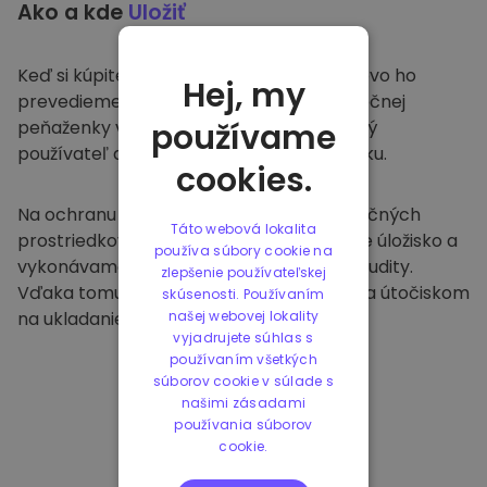
Ako a kde
Uložiť
Keď si kúpite na
Kriptomat
, bezproblémovo ho
Hej, my
prevedieme do vašej vyhradenej a bezpečnej
peňaženky v rámci našej platformy. Každý
používame
používateľ dostane individuálnu peňaženku.
cookies.
Na ochranu našich zákazníkov a ich finančných
Táto webová lokalita
prostriedkov ponúkame bezpečné offline úložisko a
používa súbory cookie na
vykonávame pravidelné bezpečnostné audity.
zlepšenie používateľskej
Vďaka tomuto prístupu je naša platforma útočiskom
skúsenosti. Používaním
na ukladanie a iných kryptomien.
našej webovej lokality
vyjadrujete súhlas s
používaním všetkých
súborov cookie v súlade s
našimi zásadami
používania súborov
cookie.