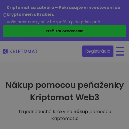
Kriptomat sa zatvára – Pokračujte v investovaní do
kryptomien s Kraken.
Vaše prostriedky sú v bezpečí a plne prístupné.
Prečítať oznámenie
Registrácia
Nákup pomocou peňaženky
Kriptomat Web3
Tri jednoduché kroky na
nákup
pomocou
Kriptomatu: