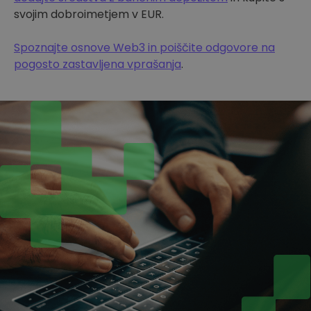
svojim dobroimetjem v EUR.
Spoznajte osnove Web3 in poiščite odgovore na
pogosto zastavljena vprašanja
.