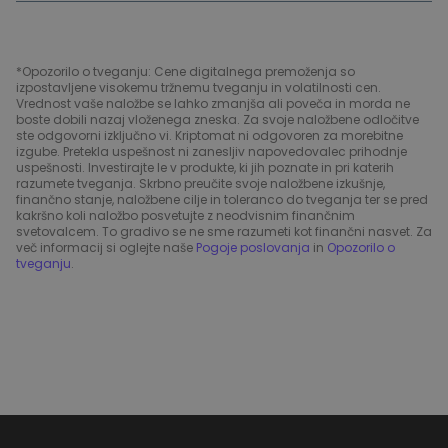
*Opozorilo o tveganju: Cene digitalnega premoženja so
izpostavljene visokemu tržnemu tveganju in volatilnosti cen.
Vrednost vaše naložbe se lahko zmanjša ali poveča in morda ne
boste dobili nazaj vloženega zneska. Za svoje naložbene odločitve
ste odgovorni izključno vi. Kriptomat ni odgovoren za morebitne
izgube. Pretekla uspešnost ni zanesljiv napovedovalec prihodnje
uspešnosti. Investirajte le v produkte, ki jih poznate in pri katerih
razumete tveganja. Skrbno preučite svoje naložbene izkušnje,
finančno stanje, naložbene cilje in toleranco do tveganja ter se pred
kakršno koli naložbo posvetujte z neodvisnim finančnim
svetovalcem. To gradivo se ne sme razumeti kot finančni nasvet. Za
več informacij si oglejte naše
Pogoje poslovanja
in
Opozorilo o
tveganju
.