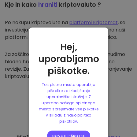
Kje in kako
hraniti
kriptovaluto ?
Po nakupu kriptovalute na
platformi Kriptomat
, se
investicija prenese v vašo varno denarnico na naši
platformi. Vsak uporabnik ima svojo denarnico.
Hej,
Za zaščito naših strank in njihovih sredstev nudimo
uporabljamo
hladno hrambo ter redno izvajamo varnostne
piškotke.
revizije. Zato je naša platforma varna za shranjevanje
kriptovalute in ostalih kripto naložb.
To spletno mesto uporablja
piškotke za izboljšanje
uporabniške izkušnje. Z
uporabo našega spletnega
mesta sprejemate vse piškotke
v skladu z našo politiko
piškotkov.
DOVOLI PIŠKOTKE