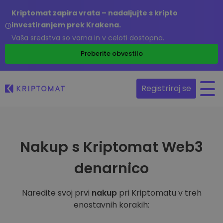
Kriptomat zapira vrata – nadaljujte s kripto
investiranjem prek Krakena.
Vaša sredstva so varna in v celoti dostopna.
Preberite obvestilo
Registriraj se
Nakup s Kriptomat Web3
denarnico
Naredite svoj prvi
nakup
pri Kriptomatu v treh
enostavnih korakih: