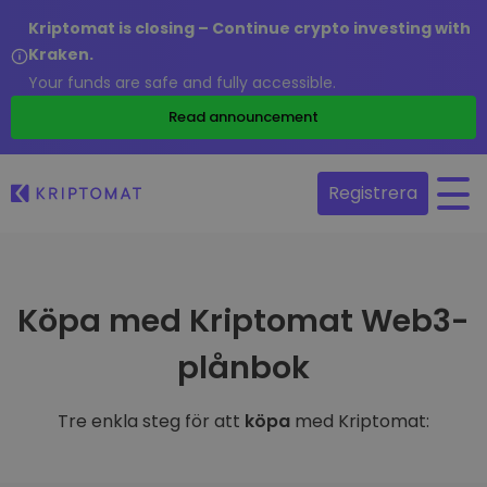
Kriptomat is closing – Continue crypto investing with
Kraken.
Your funds are safe and fully accessible.
Read announcement
Registrera
Köpa med Kriptomat Web3-
plånbok
Tre enkla steg för att
köpa
med Kriptomat: