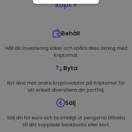
NÖDVÄNDIGT
köpt
?
PRESTANDA
INRIKTNING
Behåll
FUNKTIONER
Håll din investering säker och spåra dess ökning med
Kriptomat.
Byta
Byt dina mot andra kryptovalutor på Kriptomat för
att enkelt diversifiera din portfölj.
Sälj
Sälj din för euro och ta smidigt ut pengarna tillbaka
till ditt kopplade bankkonto eller kort.