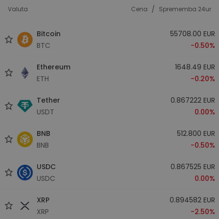
/
Valuta
Cena
Sprememba 24ur
Bitcoin
55708.00 EUR
BTC
-0.50%
Ethereum
1648.49 EUR
ETH
-0.20%
Tether
0.867222 EUR
USDT
0.00%
BNB
512.800 EUR
BNB
-0.50%
USDC
0.867525 EUR
USDC
0.00%
XRP
0.894582 EUR
XRP
-2.50%