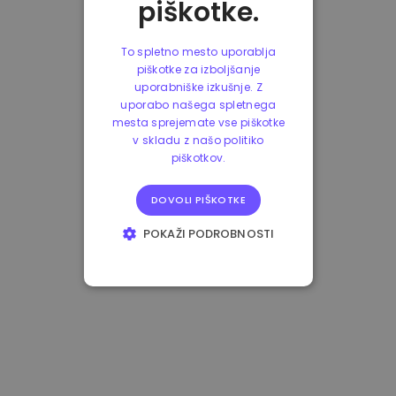
piškotke.
To spletno mesto uporablja
piškotke za izboljšanje
uporabniške izkušnje. Z
uporabo našega spletnega
mesta sprejemate vse piškotke
v skladu z našo politiko
piškotkov.
DOVOLI PIŠKOTKE
POKAŽI PODROBNOSTI
NUJNO POTREBNI
IZVEDBENI
CILJANJE
FUNKCIONALNOST