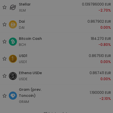
Stellar
0.139786000 EUR
XLM
-2.70%
Dai
0.867902 EUR
DAI
0.00%
Bitcoin Cash
184.270 EUR
BCH
-0.80%
USD1
0.867510 EUR
USD1
0.00%
Ethena USDe
0.867411 EUR
USDE
0.00%
Gram (prev.
1.190000 EUR
Toncoin)
-2.10%
GRAM