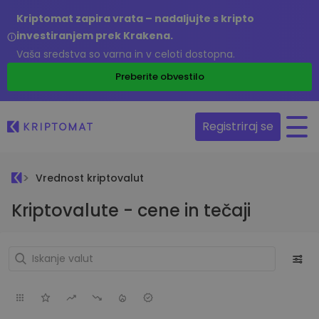
Kriptomat zapira vrata – nadaljujte s kripto
investiranjem prek Krakena.
Vaša sredstva so varna in v celoti dostopna.
Preberite obvestilo
Registriraj se
Vrednost kriptovalut
Kriptovalute - cene in tečaji