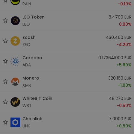
RAIN
-0.10%
LEO Token
8.4700 EUR
LEO
0.00%
Zcash
430.460 EUR
ZEC
-4.20%
Cardano
0.173641000 EUR
ADA
+5.60%
Monero
320.160 EUR
XMR
+1.00%
WhiteBIT Coin
48.270 EUR
WBT
-0.50%
Chainlink
7.0900 EUR
LINK
+0.50%