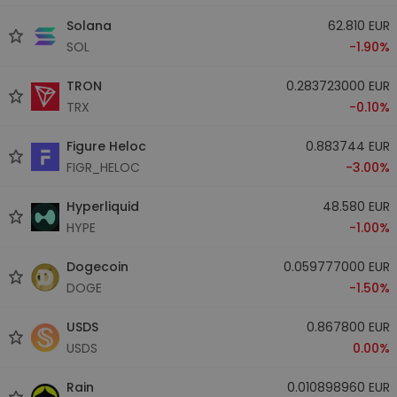
Solana
62.810 EUR
SOL
-1.90%
TRON
0.283723000 EUR
TRX
-0.10%
Figure Heloc
0.883744 EUR
FIGR_HELOC
-3.00%
Hyperliquid
48.580 EUR
HYPE
-1.00%
Dogecoin
0.059777000 EUR
DOGE
-1.50%
USDS
0.867800 EUR
USDS
0.00%
Rain
0.010898960 EUR